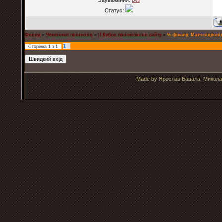
Зауваження:
0%
Статус:
Форум
»
Чемпіонат прогнозів
»
ІІ Кубок прогнозистів сайту
»
½ фіналу. Матч-відпові
1
Сторінка
1
з
1
Made by Ярослав Бацала, Микола 