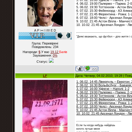
3. 07.02. 16:00 Удінезе – Наполі: 1-0
4. 06.02. 19:00 Палермо – Парма: 2-0
5. 06.02. 19:30 Тоттенхем - Астон Віл
6. 07.02. 15:30 Фейеноорд - АЗ Алкма
7. 07.02. 21:45 Фіорентина - Рома: 1-
8. 07.02. 18:00 Челсі - Арсенал Лондо
9. 10.02. 21:45 Астон Вілла - Манчес
10. 10.02. 21:45 Арсенал Лондон - Лі
А Р >< I /\/\ E D
"Деякі вважають, що футбол – діло життя і
Група: Перевірені
Повідомлень:
234
Нагороди:
5
У вас
19.12
Балiв
Зауваження:
0%
Статус:
LF
Дата: Четвер, 04.02.2010, 19:28 | По
1. 06.02. 14:45 Ліверпуль – Евертон: 
2. 06.02. 16:30 Вольфсбург - Баварія:
3. 07.02. 16:00 Удінезе – Наполі: 1-2
4. 06.02. 19:00 Палермо – Парма: 2-1
5. 06.02. 19:30 Тоттенхем - Астон Віл
6. 07.02. 15:30 Фейеноорд - АЗ Алкма
7. 07.02. 21:45 Фіорентина - Рома: 1-
8. 07.02. 18:00 Челсі - Арсенал Лондо
9. 10.02. 21:45 Астон Вілла - Манчес
10. 10.02. 21:45 Арсенал Лондон - Лі
Если ты когда нибудь найдёшь
когото лучше меня