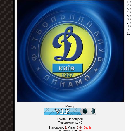
1.
2.
3.
4.
5.
6.
7.
8.
9.
10
Майор
Група: Перевірені
Повідомлень:
42
Нагороди:
2
У вас
3.44
Балiв