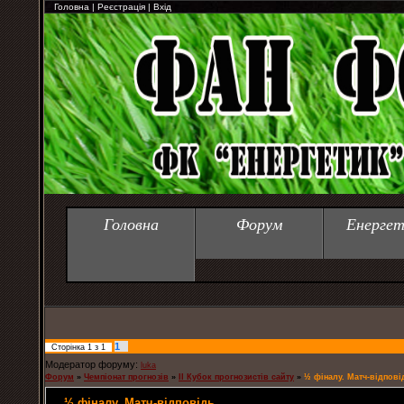
Головна
|
Реєстрація
|
Вхід
Головна
Форум
Енергет
1
Сторінка
1
з
1
Модератор форуму:
luka
Форум
»
Чемпіонат прогнозів
»
ІІ Кубок прогнозистів сайту
»
½ фіналу. Матч-відпові
½ фіналу. Матч-відповідь.