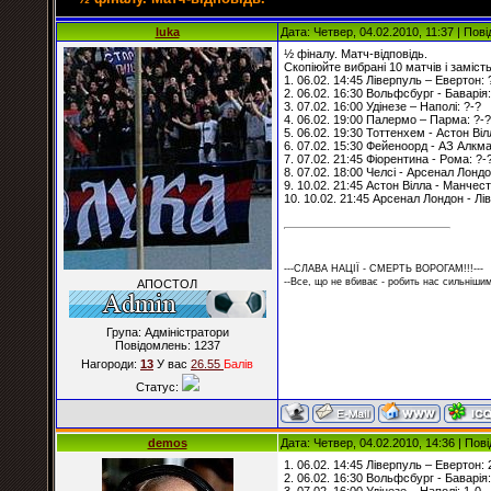
luka
Дата: Четвер, 04.02.2010, 11:37 | По
½ фіналу. Матч-відповідь.
Скопіюйте вибрані 10 матчів і замість
1. 06.02. 14:45 Ліверпуль – Евертон: 
2. 06.02. 16:30 Вольфсбург - Баварія:
3. 07.02. 16:00 Удінезе – Наполі: ?-?
4. 06.02. 19:00 Палермо – Парма: ?-?
5. 06.02. 19:30 Тоттенхем - Астон Віл
6. 07.02. 15:30 Фейеноорд - АЗ Алкма
7. 07.02. 21:45 Фіорентина - Рома: ?-
8. 07.02. 18:00 Челсі - Арсенал Лондо
9. 10.02. 21:45 Астон Вілла - Манчес
10. 10.02. 21:45 Арсенал Лондон - Лі
---СЛАВА НАЦІЇ - СМЕРТЬ ВОРОГАМ!!!---
--Все, що не вбиває - робить нас сильнішим
АПОСТОЛ
Група: Адміністратори
Повідомлень:
1237
Нагороди:
13
У вас
26.55
Балiв
Статус:
demos
Дата: Четвер, 04.02.2010, 14:36 | По
1. 06.02. 14:45 Ліверпуль – Евертон: 
2. 06.02. 16:30 Вольфсбург - Баварія: