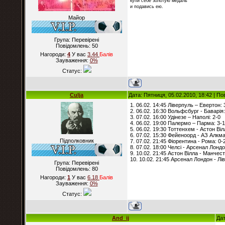
купи себе золотую медаль
и подавись ею.
Майор
Група: Перевірені
Повідомлень:
50
Нагороди:
4
У вас
3.44
Балiв
Зауваження:
0%
Статус:
Culja
Дата: Пятниця, 05.02.2010, 18:42 | П
1. 06.02. 14:45 Ліверпуль – Евертон: 
2. 06.02. 16:30 Вольфсбург - Баварія:
3. 07.02. 16:00 Удінезе – Наполі: 2-0
4. 06.02. 19:00 Палермо – Парма: 3-1
5. 06.02. 19:30 Тоттенхем - Астон Віл
6. 07.02. 15:30 Фейеноорд - АЗ Алкма
Підполковник
7. 07.02. 21:45 Фіорентина - Рома: 0-
8. 07.02. 18:00 Челсі - Арсенал Лондо
9. 10.02. 21:45 Астон Вілла - Манчес
10. 10.02. 21:45 Арсенал Лондон - Лі
Група: Перевірені
Повідомлень:
80
Нагороди:
1
У вас
6.18
Балiв
Зауваження:
0%
Статус:
And_ij
Дат