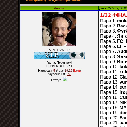
demos
Дата: Субота, 03.0
1/32 ФІН
Пара 1.
mok
Пара 2.
Вас
Пара 3.
Футб
Пара 4.
Янік
Пара 5.
FC_
Пара 6.
LF –
А Р >< I /\/\ E D
Пара 7.
Audi
Пара 8.
Ялю
Пара 9.
Вов
Група: Перевірені
Повідомлень:
234
Пара 10.
kol
Нагороди:
5
У вас
19.12
Балiв
Пара 11.
kol
Зауваження:
0%
Пара 12.
Gla
Статус:
Пара 13.
yur
Пара 14.
tan
Пара 15.
іго
Пара 16.
Cul
Пара 17.
Nik
Пара 18.
MA
Пара 19.
dem
Пара 20.
Fan
Пара 21.
sa