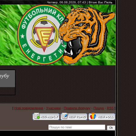
Четвер, 06.08.2026, 07:43
|
Вітаю Вас
Гість
лубу
[
Нові повідомлення
·
Учасники
·
Правила форуму
·
Пошук
·
RSS
]