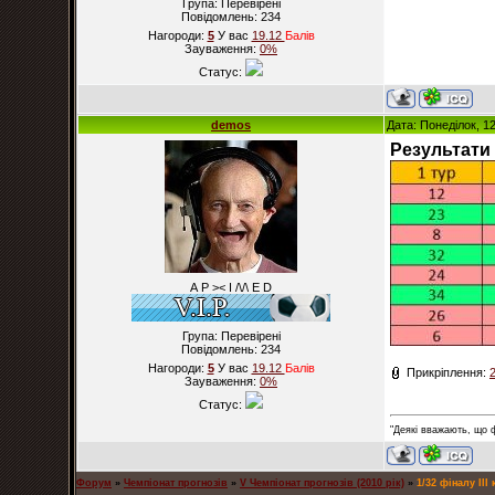
Група: Перевірені
Повідомлень:
234
Нагороди:
5
У вас
19.12
Балiв
Зауваження:
0%
Статус:
demos
Дата: Понеділок, 1
Результати 
А Р >< I /\/\ E D
Група: Перевірені
Повідомлень:
234
Нагороди:
5
У вас
19.12
Балiв
Прикріплення:
Зауваження:
0%
Статус:
"Деякі вважають, що 
Форум
»
Чемпіонат прогнозів
»
V Чемпіонат прогнозів (2010 рік)
»
1/32 фіналу ІІІ