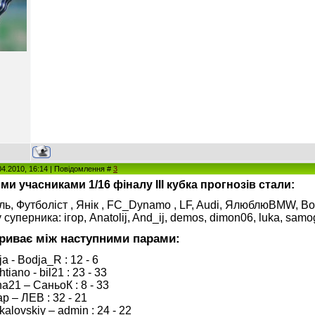
04.2010, 16:14 | Повідомлення #
3
и учасниками 1/16 фіналу ІІІ кубка прогнозів стали:
ь, Футболіст , Янік , FC_Dynamo , LF, Audi, ЯлюблюBMW, Вовчик,
 суперника: ігор, Anatolij, And_ij, demos, dimon06, luka, sa
риває між наступними парами:
a - Bodja_R : 12 - 6
tiano - bil21 : 23 - 33
a21 – СаньоК : 8 - 33
p – ЛЕВ : 32 - 21
alovskiy – admin : 24 - 22