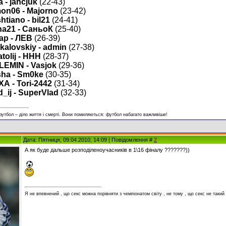
a - jancjuk
(22-43)
on06 - Majorno
(23-42)
shtiano - bil21
(24-41)
na21 - СаньоК
(25-40)
ap - ЛЕВ
(26-39)
kalovskiy - admin
(27-38)
tolij - HHH
(28-37)
EMIN - Vasjok
(29-36)
ha - Sm0ke
(30-35)
А - Tori-2442
(31-34)
_ij - SuperVlad
(32-33)
футбол – діло життя і смерті. Вони помиляються: футбол набагато важливіше!
Дата: Пятниця, 09.04.2010, 14:09 | Повідомлення #
2
А як буде дальше розподіленоучасників в 1\16 фіналу ???????))
Я не впевнений , що секс можна порівняти з чемпіонатом світу , не тому , що секс не такий 