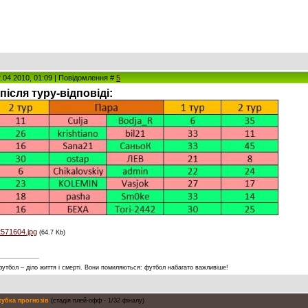
2.04.2010, 01:09 | Повідомлення #
5
після туру-відповіді:
2571604.jpg
(64.7 Kb)
футбол – діло життя і смерті. Вони помиляються: футбол набагато важливіше!
 кубка прогнозів
(стадія плей-офф - 1/32 фіналу)