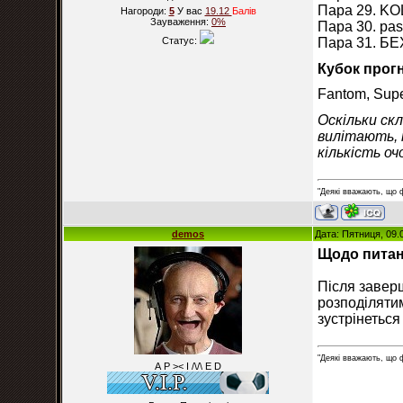
Пара 29. KOL
Нагороди:
5
У вас
19.12
Балiв
Зауваження:
0%
Пара 30. pas
Пара 31. БЕХА
Статус:
Кубок прогн
Fantom, Supe
Оскільки скл
вилітають, 
кількість о
"Деякі вважають, що 
demos
Дата: Пятниця, 09.
Щодо пита
Після заверш
розподілятим
зустрінеться
"Деякі вважають, що 
А Р >< I /\/\ E D