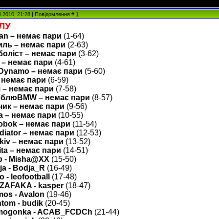
4.2010, 21:28 | Повідомлення #
1
АЛУ
an – немає пари
(1-64)
иль – немає пари
(2-63)
оліст – немає пари
(3-62)
 – немає пари
(4-61)
Dynamo – немає пари
(5-60)
 немає пари
(6-59)
 – немає пари
(7-58)
блюBMW – немає пари
(8-57)
чик – немає пари
(9-56)
a – немає пари
(10-55)
obok – немає пари
(11-54)
diator – немає пари
(12-53)
kiv – немає пари
(13-52)
ita – немає пари
(14-51)
р - Misha@XX
(15-50)
ja - Bodja_R
(16-49)
o - leofootball
(17-48)
ZAFAKA - kasper
(18-47)
os - Avalon
(19-46)
tom - budik
(20-45)
mogonka - ACAB_FCDCh
(21-44)