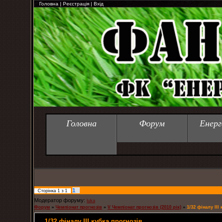
Головна
|
Реєстрація
|
Вхід
Головна
Форум
Енерг
1
Сторінка
1
з
1
Модератор форуму:
luka
Форум
»
Чемпіонат прогнозів
»
V Чемпіонат прогнозів (2010 рік)
»
1/32 фіналу ІІІ
1/32 фіналу ІІІ кубка прогнозів