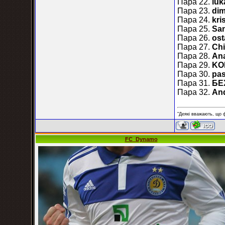
Пара 22.
luk
Пара 23.
dim
Пара 24.
kri
Пара 25.
Sa
Пара 26.
ost
Пара 27.
Chi
Пара 28.
Ana
Пара 29.
KOL
Пара 30.
pas
Пара 31.
БЕХ
Пара 32.
And
"Деякі вважають, що 
FC_Dynamo