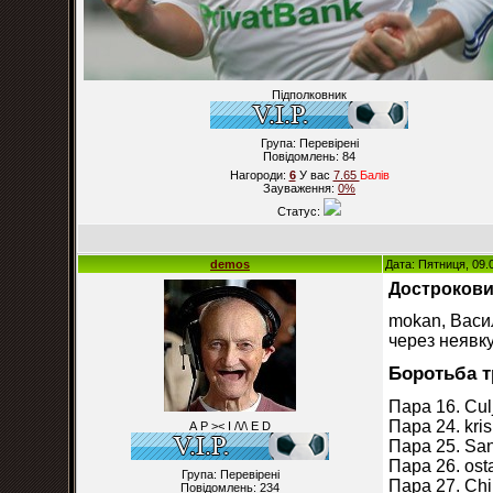
Підполковник
Група: Перевірені
Повідомлень:
84
Нагороди:
6
У вас
7.65
Балiв
Зауваження:
0%
Статус:
demos
Дата: Пятниця, 09.
Достроковим
mokan, Васил
через неявку
Боротьба т
Пара 16. Culj
Пара 24. krish
А Р >< I /\/\ E D
Пара 25. San
Пара 26. osta
Група: Перевірені
Пара 27. Chik
Повідомлень:
234