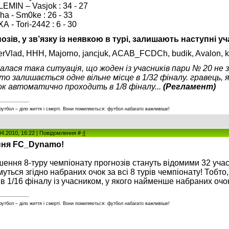
EMIN – Vasjok : 34 - 27
ha - Sm0ke : 26 - 33
 - Tori-2442 : 6 - 30
озів, у зв’язку із неявкою в турі, залишають наступні у
rVlad, HHH, Majorno, jancjuk, ACAB_FCDCh, budik, Avalon, ka
алася така ситуація, що жоден із учасників пари № 20 не зр
то залишається одне вільне місце в 1/32 фіналу. гравець, 
чок автоматично проходить в 1/8 фіналу...
(Регламент)
футбол – діло життя і смерті. Вони помиляються: футбол набагато важливіше!
04.2010, 16:22 | Повідомлення #
4
ння FC_Dynamo!
ення 8-туру чемпіонату прогнозів стануть відомими 32 учасни
уться згідно набраних очок за всі 8 турів чемпіонату! Тобто,
 в 1/16 фіналу із учасником, у якого найменше набраних очо
футбол – діло життя і смерті. Вони помиляються: футбол набагато важливіше!