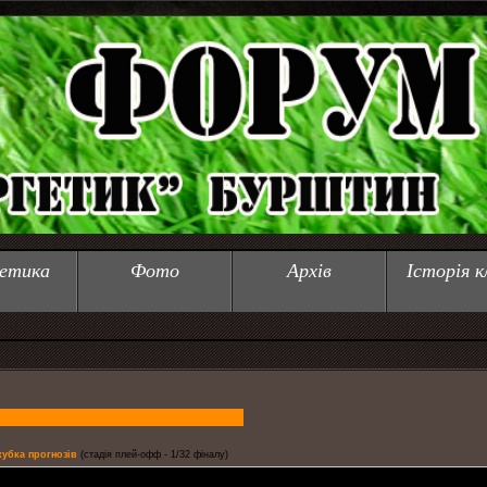
етика
Фото
Архів
Історія к
 кубка прогнозів
(стадія плей-офф - 1/32 фіналу)