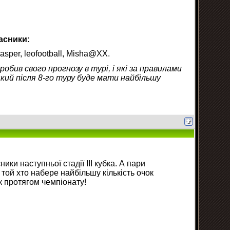
часники:
sper, leofootball, Misha@XX.
обив свого прогнозу в турі, і які за правилами
який після 8-го туру буде мати найбільшу
ки наступньої стадії ІІІ кубка. А пари
 той хто набере найбільшу кількість очок
к протягом чемпіонату!