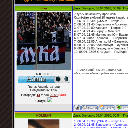
luka
Дата: Вівторок, 06.04.2010, 00:09 | П
7 тур V чемпіонату прогнозів.
Скопіюйте вибрані 10 матчів і замість
1. 06.04. 19:30 ЦСКА М – Інтер: ?-?
2. 06.04. 21:45 Барселона – Арсенал:
3. 07.04. 19:00 Карпати – Таврія: ?-?
4. 07.04. 21:45 Бордо – Ліон: ?-?
5. 07.04. 21:45 Манчестер Ю – Баварі
6. 07.04. Нива Тернопіль – Енергетик:
7. 08.04. 22:05 Атлетіко М – Валенсія:
8. 08.04. 22:05 Вольфсбург – Фулхем
9. 08.04. 22:05 Ліверпуль – Бенфіка: 
10. 08.04. 22:05 Стандарт – Гамбург: 
---СЛАВА НАЦІЇ - СМЕРТЬ ВОРОГАМ!!!---
--Все, що не вбиває - робить нас сильнішим
АПОСТОЛ
Група: Адміністратори
Повідомлень:
1237
Нагороди:
13
У вас
26.55
Балiв
Статус:
KOLEMIN
Дата: Вівторок, 06.04.2010, 00:54 | П
1. 06.04. 19:30 ЦСКА М – Інтер: 1-2
2. 06.04. 21:45 Барселона – Арсенал: