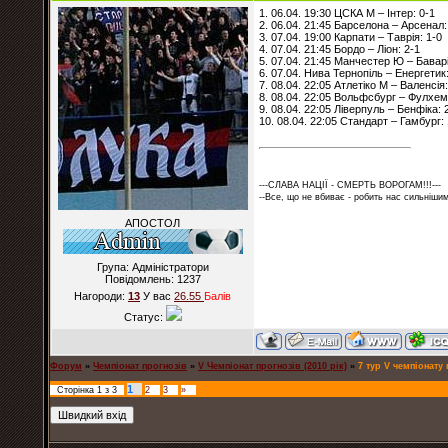
1. 06.04. 19:30 ЦСКА М – Інтер: 0-1
2. 06.04. 21:45 Барселона – Арсенал:
3. 07.04. 19:00 Карпати – Таврія: 1-0
4. 07.04. 21:45 Бордо – Ліон: 2-1
5. 07.04. 21:45 Манчестер Ю – Баварі
6. 07.04. Нива Тернопіль – Енергетик:
7. 08.04. 22:05 Атлетіко М – Валенсія:
8. 08.04. 22:05 Вольфсбург – Фулхем
9. 08.04. 22:05 Ліверпуль – Бенфіка: 
10. 08.04. 22:05 Стандарт – Гамбург: 
---СЛАВА НАЦІЇ - СМЕРТЬ ВОРОГАМ!!!---
--Все, що не вбиває - робить нас сильнішим
АПОСТОЛ
Група: Адміністратори
Повідомлень:
1237
Нагороди:
13
У вас
26.55
Балiв
Статус:
Форум
»
Чемпіонат прогнозів
»
V Чемпіонат прогнозів (2010 рік)
»
7 тур V чемпіонату 
1
Сторінка
1
з
3
2
3
»