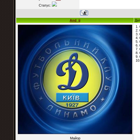
Статус:
And_ij
Дат
1.
2.
3.
4.
5.
6.
7.
8.
9.
10
Майор