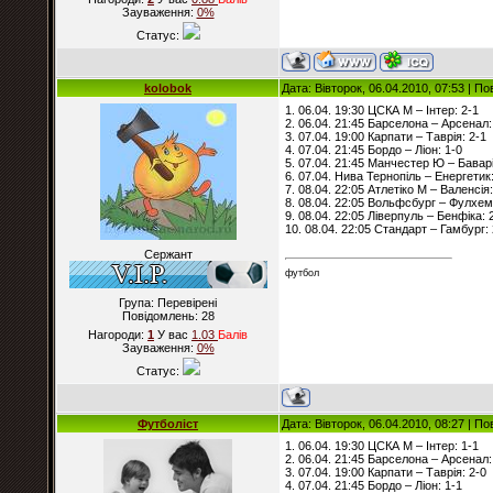
Зауваження:
0%
Статус:
kolobok
Дата: Вівторок, 06.04.2010, 07:53 | П
1. 06.04. 19:30 ЦСКА М – Інтер: 2-1
2. 06.04. 21:45 Барселона – Арсенал:
3. 07.04. 19:00 Карпати – Таврія: 2-1
4. 07.04. 21:45 Бордо – Ліон: 1-0
5. 07.04. 21:45 Манчестер Ю – Баварі
6. 07.04. Нива Тернопіль – Енергетик:
7. 08.04. 22:05 Атлетіко М – Валенсія:
8. 08.04. 22:05 Вольфсбург – Фулхем
9. 08.04. 22:05 Ліверпуль – Бенфіка: 
10. 08.04. 22:05 Стандарт – Гамбург: 
Сержант
футбол
Група: Перевірені
Повідомлень:
28
Нагороди:
1
У вас
1.03
Балiв
Зауваження:
0%
Статус:
Футболіст
Дата: Вівторок, 06.04.2010, 08:27 | П
1. 06.04. 19:30 ЦСКА М – Інтер: 1-1
2. 06.04. 21:45 Барселона – Арсенал:
3. 07.04. 19:00 Карпати – Таврія: 2-0
4. 07.04. 21:45 Бордо – Ліон: 1-1