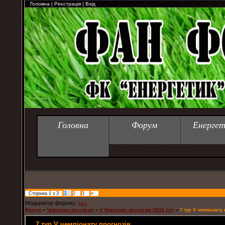
Головна
|
Реєстрація
|
Вхід
Головна
Форум
Енергет
1
Сторінка
1
з
3
2
3
»
Модератор форуму:
luka
Форум
»
Чемпіонат прогнозів
»
V Чемпіонат прогнозів (2010 рік)
»
7 тур V чемпіонату 
7 тур V чемпіонату прогнозів.