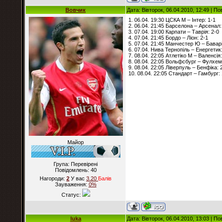
Вовчик
Дата: Вівторок, 06.04.2010, 12:49 | П
1. 06.04. 19:30 ЦСКА М – Інтер: 1-1
2. 06.04. 21:45 Барселона – Арсенал:
3. 07.04. 19:00 Карпати – Таврія: 2-0
4. 07.04. 21:45 Бордо – Ліон: 2-1
5. 07.04. 21:45 Манчестер Ю – Баварі
6. 07.04. Нива Тернопіль – Енергетик:
7. 08.04. 22:05 Атлетіко М – Валенсія:
8. 08.04. 22:05 Вольфсбург – Фулхем
9. 08.04. 22:05 Ліверпуль – Бенфіка: 
10. 08.04. 22:05 Стандарт – Гамбург: 
Майор
Група: Перевірені
Повідомлень:
40
Нагороди:
2
У вас
3.20
Балiв
Зауваження:
0%
Статус:
luka
Дата: Вівторок, 06.04.2010, 13:03 | П