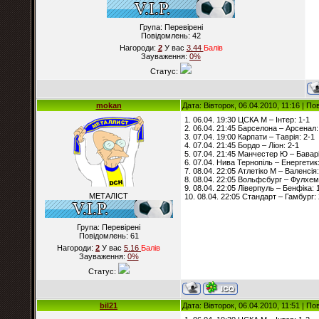
Група: Перевірені
Повідомлень:
42
Нагороди:
2
У вас
3.44
Балiв
Зауваження:
0%
Статус:
mokan
Дата: Вівторок, 06.04.2010, 11:16 | П
1. 06.04. 19:30 ЦСКА М – Інтер: 1-1
2. 06.04. 21:45 Барселона – Арсенал:
3. 07.04. 19:00 Карпати – Таврія: 2-1
4. 07.04. 21:45 Бордо – Ліон: 2-1
5. 07.04. 21:45 Манчестер Ю – Баварі
6. 07.04. Нива Тернопіль – Енергетик:
7. 08.04. 22:05 Атлетіко М – Валенсія:
8. 08.04. 22:05 Вольфсбург – Фулхем
9. 08.04. 22:05 Ліверпуль – Бенфіка: 
МЕТАЛІСТ
10. 08.04. 22:05 Стандарт – Гамбург: 
Група: Перевірені
Повідомлень:
61
Нагороди:
2
У вас
5.16
Балiв
Зауваження:
0%
Статус:
bil21
Дата: Вівторок, 06.04.2010, 11:51 | П