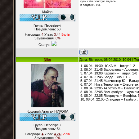
купи себе золотую медаль
и подавись ею.
Майор
Група: Перевірені
Повідомлень:
50
Нагороди:
4
У вас
3.44
Балiв
Зауваження:
0%
Статус:
Niko
Дата: Вівторок, 06.04.2010, 10:04 | П
1. 06.04. 19:30 ЦСКА М – Інтер: 1-2
2. 06.04. 21:45 Барселона – Арсенал:
3. 07.04. 19:00 Карпати – Таврія: 1-0
4. 07.04. 21:45 Бордо – Ліон: 1-2
5. 07.04. 21:45 Манчестер Ю – Баварі
6. 07.04. Нива Тернопіль – Енергетик:
7. 08.04. 22:05 Атлетіко М – Валенсія:
8. 08.04. 22:05 Вольфсбург – Фулхем
9. 08.04. 22:05 Ліверпуль – Бенфіка: 
10. 08.04. 22:05 Стандарт – Гамбург: 
Кошовий Атаман НИКОЛА
Група: Перевірені
Повідомлень:
54
Нагороди:
4
У вас
4.24
Балiв
Зауваження:
0%