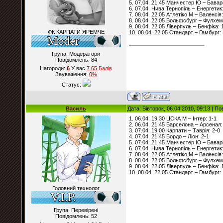
5. 07.04. 21:45 Манчестер Ю – Баварі
6. 07.04. Нива Тернопіль – Енергетик:
7. 08.04. 22:05 Атлетіко М – Валенсія:
8. 08.04. 22:05 Вольфсбург – Фулхем
9. 08.04. 22:05 Ліверпуль – Бенфіка: 
ФК КАРПАТИ ЯРЕМЧЕ
10. 08.04. 22:05 Стандарт – Гамбург: 
Група: Модератори
Повідомлень:
84
Нагороди:
6
У вас
7.65
Балiв
Зауваження:
0%
Статус:
Василь
Дата: Вівторок, 06.04.2010, 09:13 | П
1. 06.04. 19:30 ЦСКА М – Інтер: 1-1
2. 06.04. 21:45 Барселона – Арсенал:
3. 07.04. 19:00 Карпати – Таврія: 2-0
4. 07.04. 21:45 Бордо – Ліон: 2-1
5. 07.04. 21:45 Манчестер Ю – Баварі
6. 07.04. Нива Тернопіль – Енергетик:
7. 08.04. 22:05 Атлетіко М – Валенсія:
8. 08.04. 22:05 Вольфсбург – Фулхем
9. 08.04. 22:05 Ліверпуль – Бенфіка: 
10. 08.04. 22:05 Стандарт – Гамбург: 
Головний технолог
Група: Перевірені
Повідомлень:
52