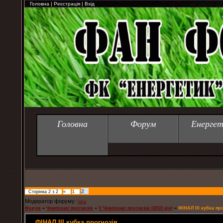
Головна
|
Реєстрація
|
Вхід
Головна
Форум
Енергет
2
Сторінка
2
з
2
«
1
Модератор форуму:
luka
Форум
»
Чемпіонат прогнозів
»
V Чемпіонат прогнозів (2010 рік)
»
ФІНАЛ ІІІ кубка пр
ФІНАЛ ІІІ кубка прогнозів