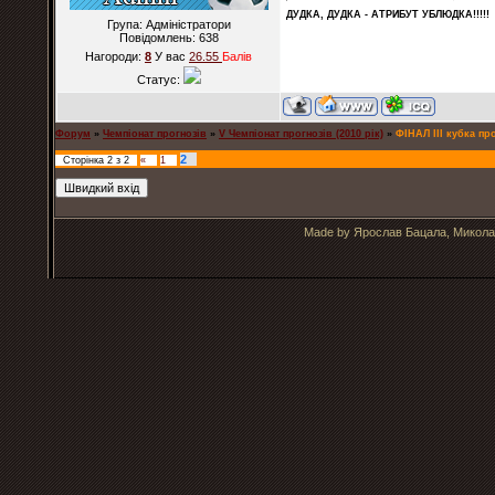
ДУДКА, ДУДКА - АТРИБУT УБЛЮДКА!!!!!
Група: Адміністратори
Повідомлень:
638
Нагороди:
8
У вас
26.55
Балiв
Статус:
Форум
»
Чемпіонат прогнозів
»
V Чемпіонат прогнозів (2010 рік)
»
ФІНАЛ ІІІ кубка пр
2
Сторінка
2
з
2
«
1
Made by Ярослав Бацала, Микола 