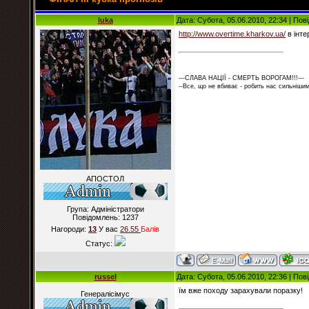
luka
Дата: Субота, 05.06.2010, 22:34 | По
http://www.overtime.kharkov.ua/
в інте
---СЛАВА НАЦІЇ - СМЕРТЬ ВОРОГАМ!!!---
--Все, що не вбиває - робить нас сильнішим
АПОСТОЛ
Група: Адміністратори
Повідомлень:
1237
Нагороди:
13
У вас
26.55
Балiв
Статус:
russel
Дата: Субота, 05.06.2010, 22:36 | По
їм вже походу зарахували поразку!
Генералісімус