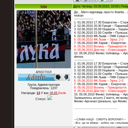
luka
Дата: Четвер, 03.06.2010, 10:50 | По
Да....Матч-відповідь просто бомба....з
mokan
-----------------
1. 01.06.2010 17.30 Енергетик – Сталь
2. 02.06.2010 20:30 Греція – Парагвай
3. 02.06.2010 20.00 Норвегія – Україн
4. 02.06.2010 21.00 Сербія – Польша:
5. 02.06.2010 ФК Львів – ПФК Севаст
6. 05.06.2010 ФК Львів – Зірка: 2-0
7. 05.06.2010 ФК Харків – Енергетик: 
8. 05.06.2010 Волинь – Прикарпаття:
9. 05.06.2010 Дністер – Олександрія:
10. 05.06.2010 Фенікс Іллічівець – Ар
demos
-----------------
1. 01.06.2010 17.30 Енергетик – Сталь
2. 02.06.2010 20:30 Греція – Парагвай
3. 02.06.2010 20.00 Норвегія – Україн
АПОСТОЛ
4. 02.06.2010 21.00 Сербія – Польша:
5. 02.06.2010 ФК Львів – ПФК Севаст
6. 05.06.2010 ФК Львів – Зірка: 2-0
7. 05.06.2010 ФК Харків – Енергетик: 
Група: Адміністратори
8. 05.06.2010 Волинь – Прикарпаття:
Повідомлень:
1237
9. 05.06.2010 Дністер – Олександрія:
Нагороди:
13
У вас
26.55
Балiв
10. 05.06.2010 Фенікс Іллічівець – Ар
Залишилось всього 2 матчі, які мож
Статус:
Фенікс-Арсенал (реально, що Фенікс вз
---СЛАВА НАЦІЇ - СМЕРТЬ ВОРОГАМ!!!---
--Все, що не вбиває - робить нас сильнішим