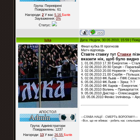
Група: Перевірені
Повідомлень:
61
Нагороди:
2
У вас
5.16
Балiв
Зауваження:
0%
Статус:
luka
Дата: Неділя, 30.05.2010, 15:59 | По
Фінал кубка ІІІ прогнозів
Матч-відповідь
Ставте ставку тут
Ставки
пізн
вказати нік, щоб було видно
1. 01.06.2010 17.30 Енергетик – Стал
2. 02.06.2010 20:30 Греція – Парагвай
3. 02.06.2010 20.00 Норвегія – Україн
4. 02.06.2010 21.00 Сербія – Польша:
5. 02.06.2010 ФК Львів – ПФК Севаст
6. 05.06.2010 ФК Львів – Зірка: ?-?
7. 05.06.2010 ФК Харків – Енергетик: 
8. 05.06.2010 Волинь – Прикарпаття:
9. 05.06.2010 Дністер – Олександрія:
10. 05.06.2010 Фенікс Іллічівець – Ар
АПОСТОЛ
---СЛАВА НАЦІЇ - СМЕРТЬ ВОРОГАМ!!!---
--Все, що не вбиває - робить нас сильнішим
Група: Адміністратори
Повідомлень:
1237
Нагороди:
13
У вас
26.55
Балiв