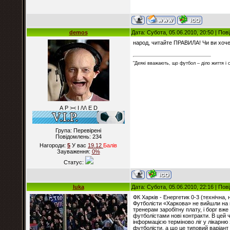
demos
Дата: Субота, 05.06.2010, 20:50 | По
народ, читайте ПРАВИЛА! Чи ви хочет
"Деякі вважають, що футбол – діло життя і
А Р >< I /\/\ E D
Група: Перевірені
Повідомлень:
234
Нагороди:
5
У вас
19.12
Балiв
Зауваження:
0%
Статус:
luka
Дата: Субота, 05.06.2010, 22:16 | По
ФК Харків - Енергетик 0-3 (технічна, 
Футболісти «Харкова» не вийшли на г
тренерам заробітну плату, і борг вже
футболістами нові контракти. В це
інформацією терміново ліг у лікарн
футболісти, а що це типовий варіант