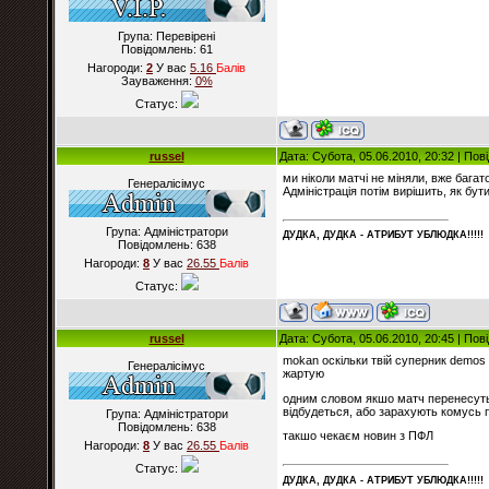
Група: Перевірені
Повідомлень:
61
Нагороди:
2
У вас
5.16
Балiв
Зауваження:
0%
Статус:
russel
Дата: Субота, 05.06.2010, 20:32 | По
ми ніколи матчі не міняли, вже багат
Генералісімус
Адміністрація потім вирішить, як бути
Група: Адміністратори
ДУДКА, ДУДКА - АТРИБУT УБЛЮДКА!!!!!
Повідомлень:
638
Нагороди:
8
У вас
26.55
Балiв
Статус:
russel
Дата: Субота, 05.06.2010, 20:45 | По
mokan оскільки твій суперник demos п
Генералісімус
жартую
одним словом якшо матч перенесуть 
відбудеться, або зарахують комусь 
Група: Адміністратори
Повідомлень:
638
такшо чекаєм новин з ПФЛ
Нагороди:
8
У вас
26.55
Балiв
Статус:
ДУДКА, ДУДКА - АТРИБУT УБЛЮДКА!!!!!