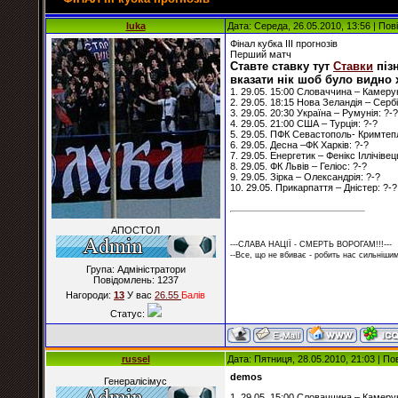
luka
Дата: Середа, 26.05.2010, 13:56 | По
Фінал кубка ІІІ прогнозів
Перший матч
Ставте ставку тут
Ставки
пізн
вказати нік шоб було видно 
1. 29.05. 15:00 Словаччина – Камерун
2. 29.05. 18:15 Нова Зеландія – Сербі
3. 29.05. 20:30 Україна – Румунія: ?-?
4. 29.05. 21:00 США – Турція: ?-?
5. 29.05. ПФК Севастополь- Кримтеп
6. 29.05. Десна –ФК Харків: ?-?
7. 29.05. Енергетик – Фенікс Іллічівец
8. 29.05. ФК Львів – Геліос: ?-?
9. 29.05. Зірка – Олександрія: ?-?
10. 29.05. Прикарпаття – Дністер: ?-?
АПОСТОЛ
---СЛАВА НАЦІЇ - СМЕРТЬ ВОРОГАМ!!!---
--Все, що не вбиває - робить нас сильнішим
Група: Адміністратори
Повідомлень:
1237
Нагороди:
13
У вас
26.55
Балiв
Статус:
russel
Дата: Пятниця, 28.05.2010, 21:03 | П
demos
Генералісімус
1. 29.05. 15:00 Словаччина – Камерун