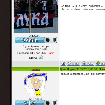
---СЛАВА НАЦІЇ - СМЕРТЬ ВОРОГАМ!!!---
--Все, що не вбиває - робить нас сильнішим
АПОСТОЛ
Група: Адміністратори
Повідомлень:
1237
Нагороди:
13
У вас
26.55
Балiв
Статус:
mokan
Дата: Неділя, 30.05.2010, 09:56 | По
серйозна боротьба...ще нічог невтра
МЕТАЛІСТ