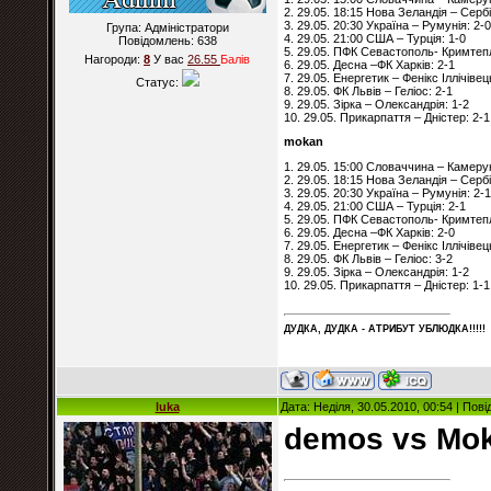
2. 29.05. 18:15 Нова Зеландія – Сербі
3. 29.05. 20:30 Україна – Румунія: 2-0
Група: Адміністратори
4. 29.05. 21:00 США – Турція: 1-0
Повідомлень:
638
5. 29.05. ПФК Севастополь- Кримтеп
Нагороди:
8
У вас
26.55
Балiв
6. 29.05. Десна –ФК Харків: 2-1
7. 29.05. Енергетик – Фенікс Іллічівец
Статус:
8. 29.05. ФК Львів – Геліос: 2-1
9. 29.05. Зірка – Олександрія: 1-2
10. 29.05. Прикарпаття – Дністер: 2-1
mokan
1. 29.05. 15:00 Словаччина – Камерун
2. 29.05. 18:15 Нова Зеландія – Сербі
3. 29.05. 20:30 Україна – Румунія: 2-1
4. 29.05. 21:00 США – Турція: 2-1
5. 29.05. ПФК Севастополь- Кримтеп
6. 29.05. Десна –ФК Харків: 2-0
7. 29.05. Енергетик – Фенікс Іллічівец
8. 29.05. ФК Львів – Геліос: 3-2
9. 29.05. Зірка – Олександрія: 1-2
10. 29.05. Прикарпаття – Дністер: 1-1
ДУДКА, ДУДКА - АТРИБУT УБЛЮДКА!!!!!
luka
Дата: Неділя, 30.05.2010, 00:54 | По
demos vs Mok