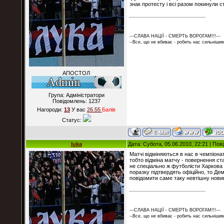
знак протесту і всі разом покинули ст
---СЛАВА НАЦІЇ - СМЕРТЬ ВОРОГАМ!!!---
--Все, що не вбиває - робить нас сильнішим
АПОСТОЛ
Група: Адміністратори
Повідомлень:
1237
Нагороди:
13
У вас
26.55
Балiв
Статус:
luka
Дата: Субота, 05.06.2010, 22:21 | По
Матчі відміняються в нас в чемпіона
тобто відміна матчу - повернення став
не спеціально ж футболісти Харкова 
поразку підтвердять офіційно, то Де
повідомити саме таку невтішну новин
---СЛАВА НАЦІЇ - СМЕРТЬ ВОРОГАМ!!!---
--Все, що не вбиває - робить нас сильнішим