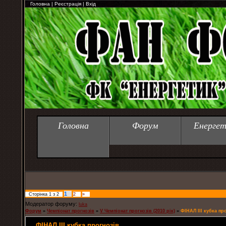
Головна
|
Реєстрація
|
Вхід
Головна
Форум
Енергет
1
Сторінка
1
з
2
2
»
Модератор форуму:
luka
Форум
»
Чемпіонат прогнозів
»
V Чемпіонат прогнозів (2010 рік)
»
ФІНАЛ ІІІ кубка пр
ФІНАЛ ІІІ кубка прогнозів