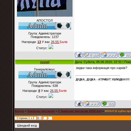
АПОСТОЛ
Група: Адміністратори
Повідомлень:
1237
Нагороди:
13
У вас
26.55
Балiв
Статус:
russel
Дата: Субота, 05.06.2010, 22:31 | По
звідки така інформація про харків?
Генералісімус
ДУДКА, ДУДКА - АТРИБУT УБЛЮДКА!!!!!
Група: Адміністратори
Повідомлень:
638
Нагороди:
8
У вас
26.55
Балiв
Статус:
Форум
»
Чемпіонат прогнозів
»
V Чемпіонат прогнозів (2010 рік)
»
ФІНАЛ ІІІ кубка пр
1
Сторінка
1
з
2
2
»