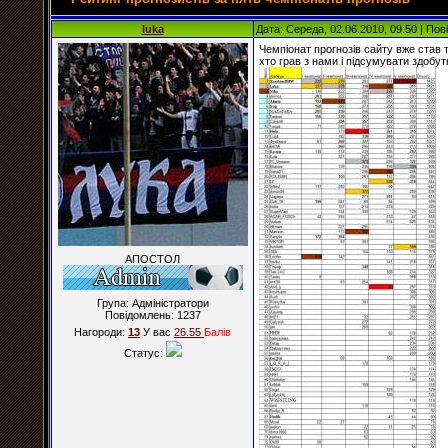
luka
Дата: Середа, 02.06.2010, 09:50 | По
Чемпіонат прогнозів сайту вже став 
хто грав з нами і підсумувати здобутк
АПОСТОЛ
Група: Адміністратори
Повідомлень:
1237
Нагороди:
13
У вас
26.55
Балiв
Статус: