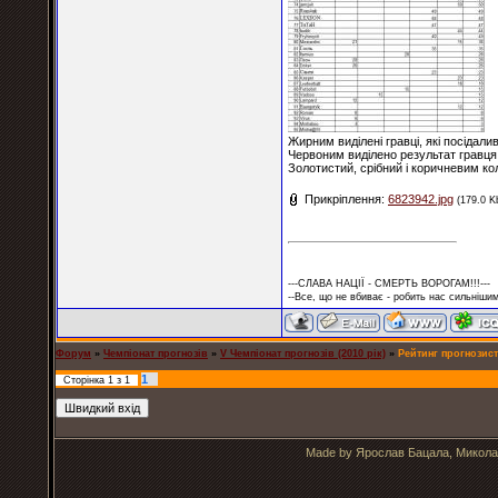
Жирним виділені гравці, які посідалив
Червоним виділено результат гравця, 
Золотистий, срібний і коричневим ко
Прикріплення:
6823942.jpg
(179.0 K
---СЛАВА НАЦІЇ - СМЕРТЬ ВОРОГАМ!!!---
--Все, що не вбиває - робить нас сильнішим
Форум
»
Чемпіонат прогнозів
»
V Чемпіонат прогнозів (2010 рік)
»
Рейтинг прогнозист
1
Сторінка
1
з
1
Made by Ярослав Бацала, Микола 