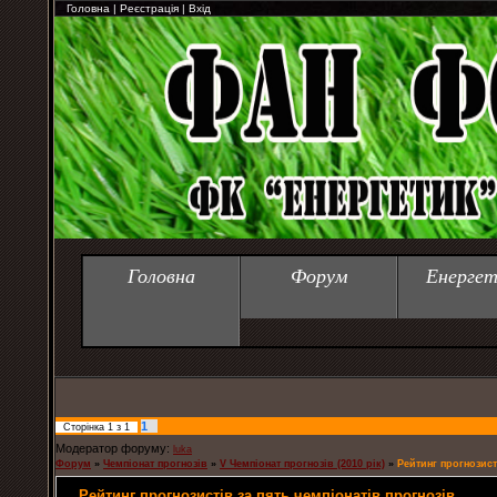
Головна
|
Реєстрація
|
Вхід
Головна
Форум
Енергет
1
Сторінка
1
з
1
Модератор форуму:
luka
Форум
»
Чемпіонат прогнозів
»
V Чемпіонат прогнозів (2010 рік)
»
Рейтинг прогнозист
Рейтинг прогнозистів за пять чемпіонатів прогнозів