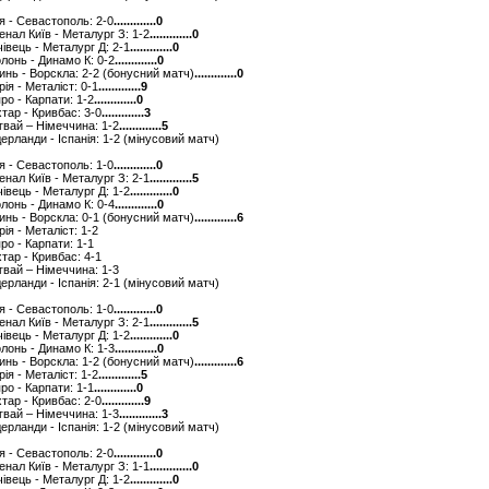
ря - Севастополь: 2-0
.............0
сенал Київ - Металург З: 1-2
.............0
ічівець - Металург Д: 2-1
.............0
олонь - Динамо К: 0-2
.............0
линь - Ворскла: 2-2 (бонусний матч)
.............0
рія - Металіст: 0-1
.............9
про - Карпати: 1-2
.............0
хтар - Кривбас: 3-0
.............3
угвай – Німеччина: 1-2
.............5
ідерланди - Іспанія: 1-2 (мінусовий матч)
ря - Севастополь: 1-0
.............0
сенал Київ - Металург З: 2-1
.............5
ічівець - Металург Д: 1-2
.............0
олонь - Динамо К: 0-4
.............0
линь - Ворскла: 0-1 (бонусний матч)
.............6
рія - Металіст: 1-2
про - Карпати: 1-1
хтар - Кривбас: 4-1
угвай – Німеччина: 1-3
ідерланди - Іспанія: 2-1 (мінусовий матч)
ря - Севастополь: 1-0
.............0
сенал Київ - Металург З: 2-1
.............5
ічівець - Металург Д: 1-2
.............0
олонь - Динамо К: 1-3
.............0
линь - Ворскла: 1-2 (бонусний матч)
.............6
рія - Металіст: 1-2
.............5
про - Карпати: 1-1
.............0
хтар - Кривбас: 2-0
.............9
угвай – Німеччина: 1-3
.............3
ідерланди - Іспанія: 1-2 (мінусовий матч)
ря - Севастополь: 2-0
.............0
сенал Київ - Металург З: 1-1
.............0
ічівець - Металург Д: 1-2
.............0