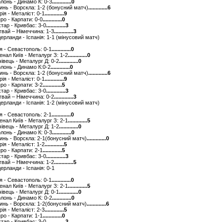
олонь - Динамо К: 0-3
.............0
линь - Ворскла: 1-2 (бонусний матч)
.............6
рія - Металіст: 0-1
.............9
про - Карпати: 0-0
.............0
хтар - Кривбас: 3-0
.............3
угвай – Німеччина: 1-3
.............3
ідерланди - Іспанія: 1-1 (мінусовий матч)
ря - Севастополь: 0-1
.............0
сенал Київ - Металург З: 1-2
.............0
ічівець - Металург Д: 0-2
.............0
олонь - Динамо К:0-2
.............0
линь - Ворскла: 1-2 (бонусний матч)
.............6
рія - Металіст: 0-1
.............9
про - Карпати: 3-2
.............5
хтар - Кривбас: 3-0
.............3
угвай – Німеччина: 0-2
.............3
ідерланди - Іспанія: 1-2 (мінусовий матч)
ря - Севастополь: 2-1
.............0
сенал Київ - Металург З: 2-1
.............5
ічівець - Металург Д: 1-2
.............0
олонь - Динамо К: 0-3
.............0
линь - Ворскла: 2-1(бонусний матч)
.............0
рія - Металіст: 1-2
.............5
про - Карпати: 2-1
.............5
хтар - Кривбас: 3-0
.............3
угвай – Німеччина: 1-2
.............5
дерланди - Іспанія: 0-1
ря - Севастополь: 0-1
.............0
сенал Київ - Металург З: 2-1
.............5
ічівець - Металург Д: 0-1
.............0
олонь - Динамо К: 0-2
.............0
линь - Ворскла: 1-2(бонусний матч)
.............6
рія - Металіст: 2-3
.............5
про - Карпати: 1-1
.............0
хтар - Кривбас: 3-0
.............3