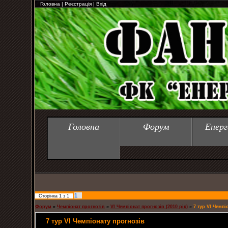
Головна
|
Реєстрація
|
Вхід
Головна
Форум
Енерг
1
Сторінка
1
з
1
Форум
»
Чемпіонат прогнозів
»
VI Чемпіонат прогнозів (2010 рік)
»
7 тур VI Чемпі
7 тур VI Чемпіонату прогнозів