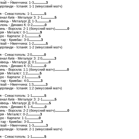
угвай – Німеччина: 1-3
.............3
ідерланди - Іспанія: 1-1 (мінусовий матч)
ря - Севастополь: 1-1
.............5
сенал Київ - Металург З: 2-1
.............5
ічівець - Металург Д: 1-3
.............0
олонь - Динамо К: 0-2
.............0
линь - Ворскла: 2-1 (бонусний матч)
.............0
рія - Металіст: 0-1
.............9
про - Карпати: 2-1
.............5
хтар - Кривбас: 3-0
.............3
угвай – Німеччина: 1-2
.............5
ідерланди - Іспанія: 1-2 (мінусовий матч)
ря - Севастополь: 2:0
.............0
сенал Київ - Металург З: 2:0
.............3
ічівець - Металург Д: 0:1
.............0
олонь - Динамо К: 0:2
.............0
линь - Ворскла: 1:1 (бонусний матч)
.............0
рія - Металіст: 1:2
.............5
про - Карпати: 2:1
.............5
хтар - Кривбас: 4:0
.............3
угвай – Німеччина: 1:3
.............3
дерланди - Іспанія: 1:2 (мінусовий матч)
ря - Севастополь: 1-1
.............5
сенал Київ - Металург З: 2-1
.............5
ічівець - Металург Д: 0-0
.............5
олонь - Динамо К: 1-4
.............0
линь - Ворскла: 2-2 (бонусний матч)
.............0
рія - Металіст: 0-2
.............3
про - Карпати: 1-1
.............0
хтар - Кривбас: 3-0
.............3
угвай – Німеччина: 1-3
.............3
ідерланди - Іспанія: 2-1 (мінусовий матч)
ря - Севастополь: 1-1
.............5