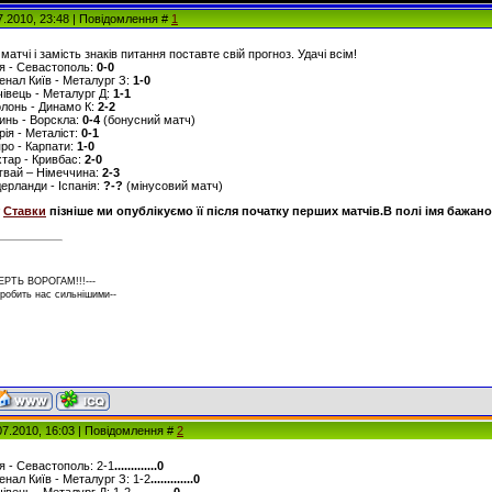
7.2010, 23:48 | Повідомлення #
1
матчі і замість знаків питання поставте свій прогноз. Удачі всім!
ря - Севастополь:
0-0
сенал Київ - Металург З:
1-0
ічівець - Металург Д:
1-1
олонь - Динамо К:
2-2
линь - Ворскла:
0-4
(бонусний матч)
рія - Металіст:
0-1
про - Карпати:
1-0
хтар - Кривбас:
2-0
угвай – Німеччина:
2-3
дерланди - Іспанія:
?-?
(мінусовий матч)
т
Ставки
пізніше ми опублікуємо її після початку перших матчів.В полі імя бажан
ЕРТЬ ВОРОГАМ!!!---
 робить нас сильнішими--
07.2010, 16:03 | Повідомлення #
2
ря - Севастополь: 2-1
.............0
сенал Київ - Металург З: 1-2
.............0