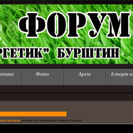
етика
Фото
Архів
Історія к
онату прогнозів
(останній тур. визначаються чемпіон і призери)