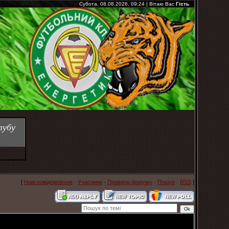
Субота, 08.08.2026, 09:24
|
Вітаю Вас
Гість
лубу
[
Нові повідомлення
·
Учасники
·
Правила форуму
·
Пошук
·
RSS
]