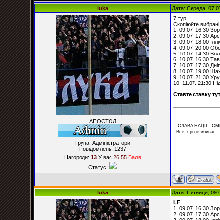
luka
Дата: Середа, 07.0
7 тур
Скопіюйте вибрані 
1. 09.07. 16:30 Зо
2. 09.07. 17:30 Ар
3. 09.07. 18:00 Ілл
4. 09.07. 20:00 Об
5. 10.07. 14:30 Во
6. 10.07. 16:30 Тав
7. 10.07. 17:30 Дні
8. 10.07. 19:00 Ша
9. 10.07. 21:30 Ур
10. 11.07. 21:30 Ні
Ставте ставку ту
АПОСТОЛ
---СЛАВА НАЦІЇ - СМ
--Все, що не вбиває -
Група: Адміністратори
Повідомлень:
1237
Нагороди:
13
У вас
26.55
Балiв
Статус:
luka
Дата: Пятниця, 09.
LF
1. 09.07. 16:30 Зо
2. 09.07. 17:30 Ар