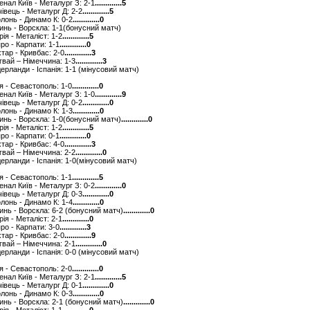
сенал Київ - Металург З: 2-1
.............5
ічівець - Металург Д: 2-2
.............5
олонь - Динамо К: 0-2
.............0
линь - Ворскла: 1-1(бонусний матч)
рія - Металіст: 1-2
.............5
про - Карпати: 1-1
.............0
хтар - Кривбас: 2-0
.............3
угвай – Німеччина: 1-3
.............3
ідерланди - Іспанія: 1-1 (мінусовий матч)
ря - Севастополь: 1-0
.............0
сенал Київ - Металург З: 1-0
.............9
ічівець - Металург Д: 0-2
.............0
олонь - Динамо К: 1-3
.............0
линь - Ворскла: 1-0(бонусний матч)
.............0
рія - Металіст: 1-2
.............5
про - Карпати: 0-1
.............0
хтар - Кривбас: 4-0
.............3
угвай – Німеччина: 2-2
.............0
ідерланди - Іспанія: 1-0(мінусовий матч)
ря - Севастополь: 1-1
.............5
сенал Київ - Металург З: 0-2
.............0
ічівець - Металург Д: 0-3
.............0
олонь - Динамо К: 1-4
.............0
линь - Ворскла: 6-2 (бонусний матч)
.............0
рія - Металіст: 2-1
.............0
про - Карпати: 3-0
.............3
хтар - Кривбас: 2-0
.............9
угвай – Німеччина: 2-1
.............0
ідерланди - Іспанія: 0-0 (мінусовий матч)
ря - Севастополь: 2-0
.............0
сенал Київ - Металург З: 2-1
.............5
ічівець - Металург Д: 0-1
.............0
олонь - Динамо К: 0-3
.............0
линь - Ворскла: 2-1 (бонусний матч)
.............0