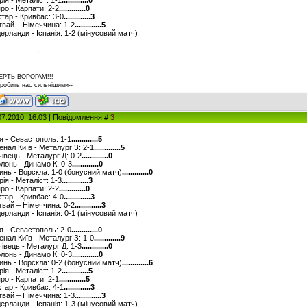
рія - Металіст: 1-1
.............0
про - Карпати: 2-2
.............0
хтар - Кривбас: 3-0
.............3
угвай – Німеччина: 1-2
.............5
ідерланди - Іспанія: 1-2 (мінусовий матч)
ЕРТЬ ВОРОГАМ!!!---
 робить нас сильнішими--
07.2010, 16:03 | Повідомлення #
3
ря - Севастополь: 1-1
.............5
сенал Київ - Металург З: 2-1
.............5
ічівець - Металург Д: 0-2
.............0
олонь - Динамо К: 0-3
.............0
линь - Ворскла: 1-0 (бонусний матч)
.............0
рія - Металіст: 1-3
.............3
про - Карпати: 2-2
.............0
хтар - Кривбас: 4-0
.............3
угвай – Німеччина: 0-2
.............3
ідерланди - Іспанія: 0-1 (мінусовий матч)
ря - Севастополь: 2-0
.............0
сенал Київ - Металург З: 1-0
.............9
ічівець - Металург Д: 1-3
.............0
олонь - Динамо К: 0-3
.............0
линь - Ворскла: 0-2 (бонусний матч)
.............6
рія - Металіст: 1-2
.............5
про - Карпати: 2-1
.............5
хтар - Кривбас: 4-1
.............3
угвай – Німеччина: 1-3
.............3
ідерланди - Іспанія: 1-3 (мінусовий матч)