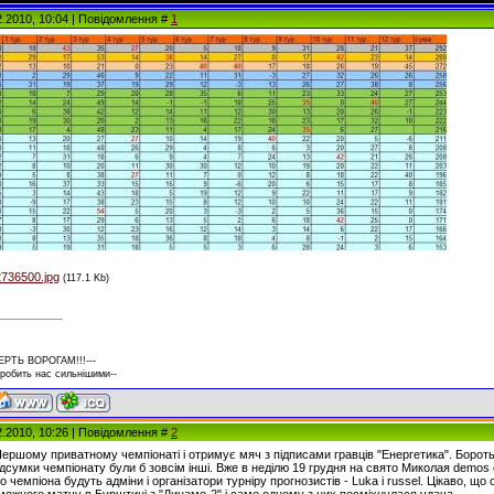
2.2010, 10:04 | Повідомлення #
1
2736500.jpg
(117.1 Kb)
ЕРТЬ ВОРОГАМ!!!---
 робить нас сильнішими--
2.2010, 10:26 | Повідомлення #
2
ершому приватному чемпіонаті і отримує мяч з підписами гравців "Енергетика". Бороть
підсумки чемпіонату були б зовсім інші. Вже в неділю 19 грудня на свято Миколая dem
о чемпіона будуть адміни і організатори турніру прогнозистів - Luka і russel. Цікаво,