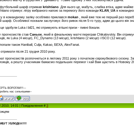
еможного матчу в Бурштині з "Динамо-2" і саме одному з них посміхнулася удача.
из футбольний шарф отримав
krishtiano
. Для нього це, мабуть, слабка втіха, адже майж
rishtiano отримує літру вибраного напою за перемогу його команди
KLAN_UA
в командном
іху в командному заліку особливо приклався
mokan
, який вже теж не перший раз переб
й шарф. Особливої похвали заслуговує його ривок після 5-го туру, адже до цього він зн
це здобули Luka і bil21, які отримують втішні призи - пивні бокали.
 прогнозистів став
Саньок
, який в фінальному матчі переграв Chikalovskiy. Він отрим
ців, як Luka (4 місце), FC_Dynamo (13 місце), krishtiano (2 місце) і ISCO (12 місце).
опали також Haniball, Culja, Kakao, БЕХА, AlexFanat.
отримати після 21 грудня 2010 року.
ат прогнозистів розпочнеться в лютому 2011 року з початком єврокубкового сезону. За
можців, а решту учасникам бажаємо подальших перемог і хай Вам щастить в Новому 201
ЕРТЬ ВОРОГАМ!!!---
 робить нас сильнішими--
2.2010, 14:01 | Повідомлення #
3
можцям
ИБУT УБЛЮДКА!!!!!