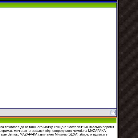
ба точилася до останнього матчу і якщо б "Металіст" мінімально переміг
os отримає мяч з автографами від попереднього чемпіона MAZAFAKA.
 що саме demos, MAZAFAKA і звичайно Микола (БЕХА) збирали підписи в