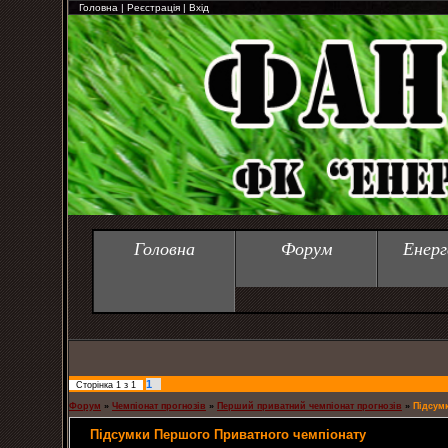
Головна
|
Реєстрація
|
Вхід
Головна
Форум
Енерг
1
Сторінка
1
з
1
Форум
»
Чемпіонат прогнозів
»
Перший приватний чемпіонат прогнозів
»
Підсум
Підсумки Першого Приватного чемпіонату