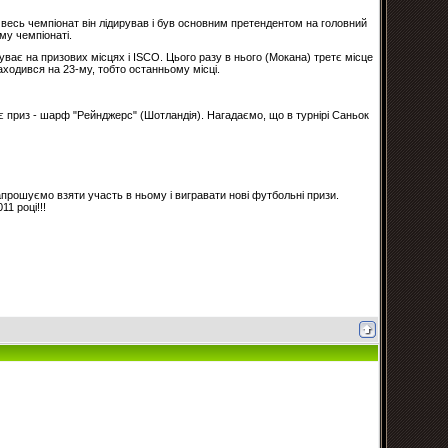
е весь чемпіонат він лідирував і був основним претендентом на головний
у чемпіонаті.
уває на призових місцях і ISCO. Цього разу в нього (Мокана) третє місце
аходився на 23-му, тобто останньому місці.
ує приз - шарф "Рейнджерс" (Шотландія). Нагадаємо, що в турнірі Саньок
прошуємо взяти участь в ньому і вигравати нові футбольні призи.
1 році!!!