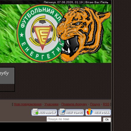
Пятниця, 07.08.2026, 01:19
|
Вітаю Вас
Гість
лубу
[
Нові повідомлення
·
Учасники
·
Правила форуму
·
Пошук
·
RSS
]