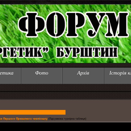
етика
Фото
Архів
Історія к
ки Першого Приватного чемпіонату
(Підсумкова турнірна таблиця)