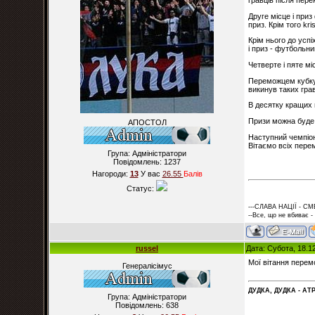
гравців після пер
Друге місце і пр
приз. Крім того k
Крім нього до усп
і приз - футбольни
Четверте і пяте міс
Переможцем кубку
викинув таких грав
В десятку кращих п
Призи можна буде 
АПОСТОЛ
Наступний чемпіон
Вітаємо всіх пере
Група: Адміністратори
Повідомлень:
1237
Нагороди:
13
У вас
26.55
Балiв
Статус:
---СЛАВА НАЦІЇ - СМ
--Все, що не вбиває -
russel
Дата: Субота, 18.1
Мої вітання пере
Генералісімус
ДУДКА, ДУДКА - АТР
Група: Адміністратори
Повідомлень:
638