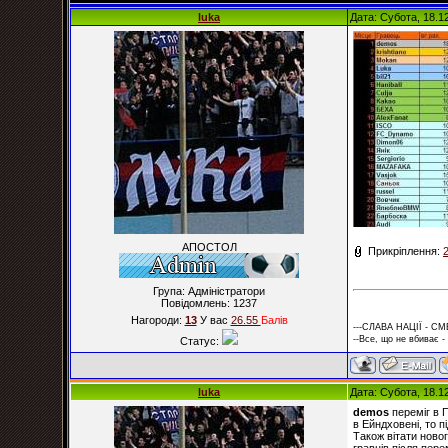
luka
Дата: Субота, 18.1
АПОСТОЛ
Прикріплення:
Група: Адміністратори
Повідомлень:
1237
Нагороди:
13
У вас
26.55
Балiв
---СЛАВА НАЦІЇ - СМ
--Все, що не вбиває -
Статус:
luka
Дата: Субота, 18.1
demos
переміг в П
в Ейндховені, то 
Також вітати новог