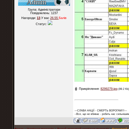
Група: Адміністратори
Повідомлень:
1237
Нагороди:
13
У вас
26.55
Балiв
Статус:
Прикріплення:
8299279.jpg
(99.2 Kb
---СЛАВА НАЦІЇ - СМЕРТЬ ВОРОГАМ!!!---
--Все, що не вбиває - робить нас сильнішим