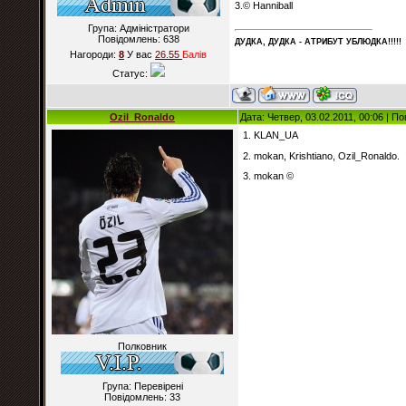
3.© Hanniball
Група: Адміністратори
Повідомлень:
638
ДУДКА, ДУДКА - АТРИБУT УБЛЮДКА!!!!!
Нагороди:
8
У вас
26.55
Балiв
Статус:
Ozil_Ronaldo
Дата: Четвер, 03.02.2011, 00:06 | 
1. KLAN_UA
2. mokan, Krishtiano, Ozil_Ronaldo.
3. mokan ©
Полковник
Група: Перевірені
Повідомлень:
33