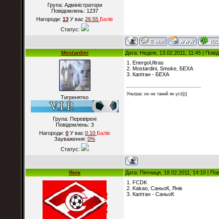
Група: Адміністратори
Повідомлень:
1237
Нагороди:
13
У вас
26.55
Балiв
Статус:
Mostardini
Дата: Неділя, 13.02.2011, 11:45 | Пов
1. EnergoUltras
2. Mostardini, Smoke, БЕХА
3. Капітан - БЕХА
Ультрас но не такий як усі((((
Тигренятко
Група: Перевірені
Повідомлень:
3
Нагороди:
0
У вас
0.10
Балiв
Зауваження:
0%
Статус:
Янік
Дата: Пятниця, 18.02.2011, 14:10 | П
1. FCDK
2. Kakao, СаньоК, Янік
3. Капітан - СаньоК