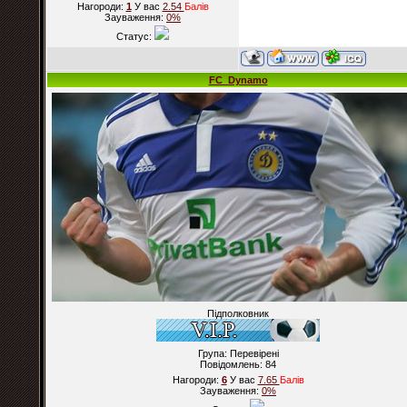
Нагороди:
1
У вас
2.54
Балiв
Зауваження:
0%
Статус:
FC_Dynamo
Підполковник
Група: Перевірені
Повідомлень:
84
Нагороди:
6
У вас
7.65
Балiв
Зауваження:
0%