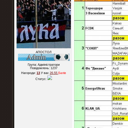
АПОСТОЛ
Група: Адміністратори
Повідомлень:
1237
Нагороди:
13
У вас
26.55
Балiв
Статус: