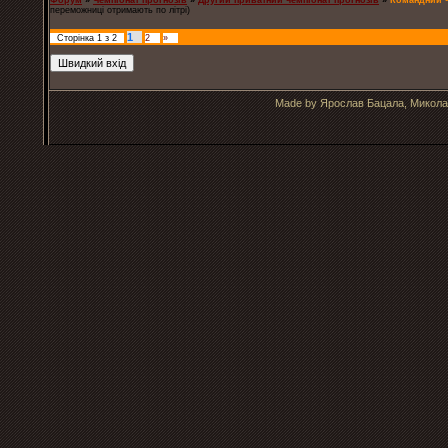
Форум
»
Чемпіонат прогнозів
»
Другий приватний чемпіонат прогнозів
»
Командний ч
переможниці отримають по літрі)
1
Сторінка
1
з
2
2
»
Made by Ярослав Бацала, Микола 