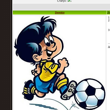
Статус:
Demkiv
Да
1
2
3
Д