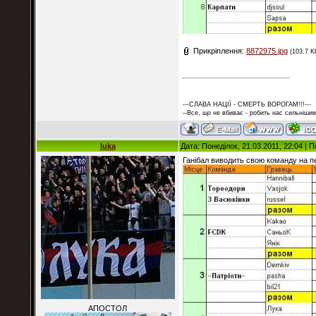
Прикріплення:
8872975.jpg
(103.7 K
---СЛАВА НАЦІЇ - СМЕРТЬ ВОРОГАМ!!!---
--Все, що не вбиває - робить нас сильнішим
luka
Дата: Понеділок, 21.03.2011, 22:04 |
Ганібал виводить свою команду на пе
АПОСТОЛ