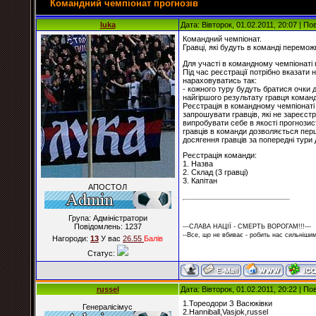
Командний чемпіонат прогнозів
luka
Дата: Вівторок, 01.02.2011, 20:07 | П
Командний чемпіонат.
Гравці, які будуть в команді перемож
Для участі в командному чемпіонаті 
Під час реєстрації потрібно вказати 
нараховуватись так:
- кожного туру будуть братися очки д
найгіршого результату гравця коман
Реєстрація в командному чемпіонаті
запрошувати гравців, які не зареєстр
випробувати себе в якості прогнозист
гравців в команди дозволяється перш
досягення гравців за попередні тури
Реєстрація команди:
1. Назва
2. Склад (3 гравці)
3. Капітан
АПОСТОЛ
Група: Адміністратори
Повідомлень:
1237
---СЛАВА НАЦІЇ - СМЕРТЬ ВОРОГАМ!!!---
--Все, що не вбиває - робить нас сильнішим
Нагороди:
13
У вас
26.55
Балiв
Статус:
russel
Дата: Вівторок, 01.02.2011, 20:22 | П
1.Тореодори З Васюківки
Генералісімус
2.Hanniball,Vasjok,russel