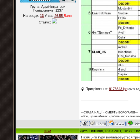
Група: Адміністратори
Повідомлень:
1237
Нагороди:
13
У вас
26.55
Балiв
Статус:
Прикріплення:
9176643.jpg
(92.9 Kb
---СЛАВА НАЦІЇ - СМЕРТЬ ВОРОГАМ!!!---
--Все, що не вбиває - робить нас сильнішим
luka
Дата: Пятниця, 18.03.2011, 10:33 | П
Після 5-го туру вимальовується трій