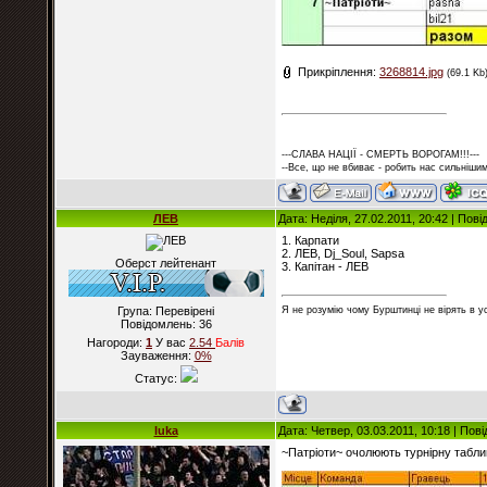
Прикріплення:
3268814.jpg
(69.1 Kb
---СЛАВА НАЦІЇ - СМЕРТЬ ВОРОГАМ!!!---
--Все, що не вбиває - робить нас сильнішим
ЛЕВ
Дата: Неділя, 27.02.2011, 20:42 | Пов
1. Карпати
2. ЛЕВ, Dj_Soul, Sapsa
Оберст лейтенант
3. Капітан - ЛЕВ
Група: Перевірені
Я не розумію чому Бурштинці не вірять в ус
Повідомлень:
36
Нагороди:
1
У вас
2.54
Балiв
Зауваження:
0%
Статус:
luka
Дата: Четвер, 03.03.2011, 10:18 | По
~Патріоти~ очолюють турнірну табли