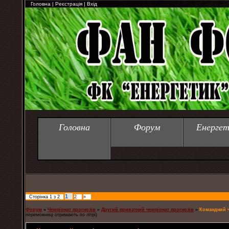
Головна
|
Реєстрація
|
Вхід
Головна
Форум
Енергет
1
Сторінка
1
з
2
2
»
Форум
»
Чемпіонат прогнозів
»
Другий приватний чемпіонат прогнозів
»
Командний ч
переможниці отримають по літрі)