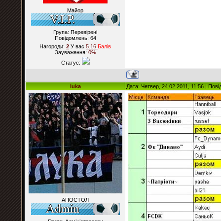
Майор
Група: Перевірені
Повідомлень:
64
Нагороди:
2
У вас
5.16
Балiв
Зауваження:
0%
Статус:
luka
Дата: Четвер, 24.02.2011, 11:56 | По
АПОСТОЛ