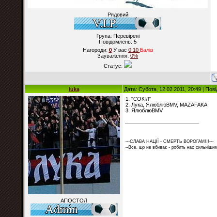
Рядовий
Група: Перевірені
Повідомлень:
5
Нагороди:
0
У вас
0.10
Балiв
Зауваження:
0%
Статус:
luka
Дата: Субота, 12.02.2011, 20:49 | По
1. "СОКІЛ"
2. Лука, ЯлюблюBMV, MAZAFAKA
3. ЯлюблюBMV
---СЛАВА НАЦІЇ - СМЕРТЬ ВОРОГАМ!!!---
--Все, що не вбиває - робить нас сильнішим
АПОСТОЛ