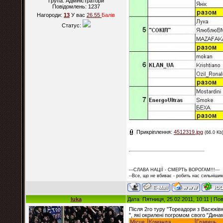
Група: Адміністратори
Повідомлень:
1237
Нагороди:
13
У вас
26.55
Балiв
Статус:
Прикріплення:
4512319.jpg
(66.0 Kb
---СЛАВА НАЦІЇ - СМЕРТЬ ВОРОГАМ!!!---
--Все, що не вбиває - робить нас сильнішим
luka
Дата: Пятниця, 25.02.2011, 10:11 | П
Після 2го туру "Тореадори з Васюків
", які окрилені погромом свого "Дина