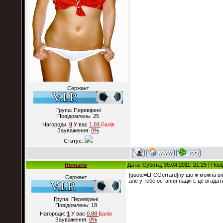
Сержант
Група: Перевірені
Повідомлень:
25
Нагороди:
0
У вас
1.03
Балiв
Зауваження:
0%
Статус:
Romario
Дата: Субота, 30.04.2011, 21:25 | По
[quote=LFCGerrard]ну що ж можна віта
Сержант
але у тебе остання надія є це вгад
Група: Перевірені
Повідомлень:
18
Нагороди:
1
У вас
0.88
Балiв
Зауваження:
0%