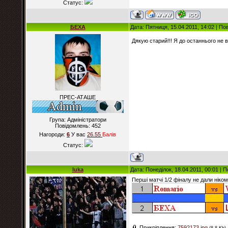
Статус:
БЕХА
Дата: Пятниця, 15.04.2011, 14:02 | П
Дякую старий!!! Я до останнього не 
ПРЕС-АТАШЕ
Група: Адміністратори
Повідомлень:
452
Нагороди:
6
У вас
26.55
Балiв
Статус:
luka
Дата: Понеділок, 18.04.2011, 00:01 |
Перші матчі 1/2 фіналу не дали ніко
Прикріплення:
7592173.jpg