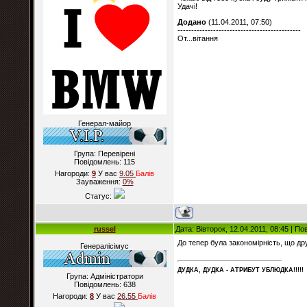
Удачі!
Додано
(11.04.2011, 07:50)
---------------------------------------------
От...вітання
Генерал-майор
Група: Перевірені
Повідомлень:
115
Нагороди:
9
У вас
9.05
Балiв
Зауваження:
0%
Статус:
russel
Дата: Вівторок, 12.04.2011, 08:45 | П
До тепер була закономірність, що др
Генералісімус
ДУДКА, ДУДКА - АТРИБУT УБЛЮДКА!!!!!
Група: Адміністратори
Повідомлень:
638
Нагороди:
8
У вас
26.55
Балiв