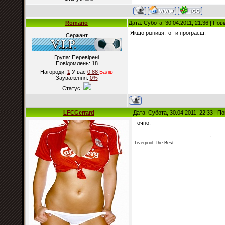
Romario
Дата: Субота, 30.04.2011, 21:36 | По
Якщо різниця,то ти програєш.
Сержант
Група: Перевірені
Повідомлень:
18
Нагороди:
1
У вас
0.88
Балiв
Зауваження:
0%
Статус:
LFCGerrard
Дата: Субота, 30.04.2011, 22:33 | 
точно.
Liverpool The Best