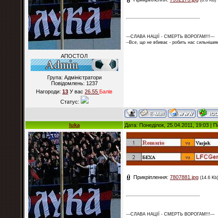
(8.8 Kb)
---СЛАВА НАЦІЇ - СМЕРТЬ ВОРОГАМ!!!---
--Все, що не вбиває - робить нас сильнішим
АПОСТОЛ
Група: Адміністратори
Повідомлень:
1237
Нагороди:
13
У вас
26.55
Балiв
Статус:
luka
Дата: Понеділок, 25.04.2011, 19:03 |
Прикріплення:
7807881.jpg
(14.6 Kb
---СЛАВА НАЦІЇ - СМЕРТЬ ВОРОГАМ!!!---