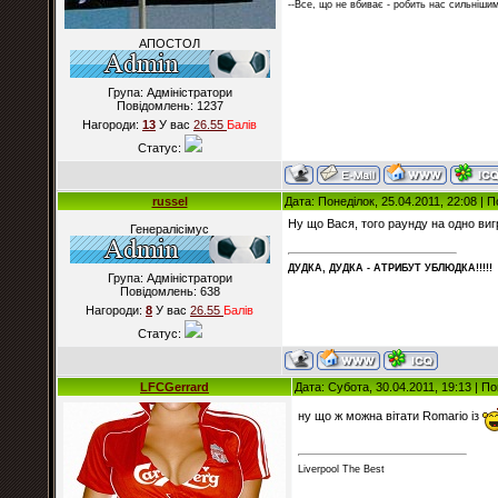
--Все, що не вбиває - робить нас сильнішим
АПОСТОЛ
Група: Адміністратори
Повідомлень:
1237
Нагороди:
13
У вас
26.55
Балiв
Статус:
russel
Дата: Понеділок, 25.04.2011, 22:08 |
Ну що Вася, того раунду на одно виг
Генералісімус
ДУДКА, ДУДКА - АТРИБУT УБЛЮДКА!!!!!
Група: Адміністратори
Повідомлень:
638
Нагороди:
8
У вас
26.55
Балiв
Статус:
LFCGerrard
Дата: Субота, 30.04.2011, 19:13 | 
ну що ж можна вітати Romario із
Liverpool The Best