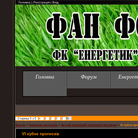
Головна
|
Реєстрація
|
Вхід
Головна
Форум
Енергет
5
Сторінка
5
з
5
«
1
2
3
4
Форум
»
Чемпіонат прогнозів
»
Другий приватний чемпіонат прогнозів
»
VІ кубок про
VІ кубок прогнозів