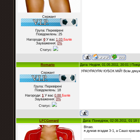
Сержант
Група: Перевірені
Повідомлень:
25
Нагороди:
0
У вас
1.03
Балiв
Зауваження:
0%
Статус:
Romario
Дата: Неділя, 01.05.2011, 20:01 | Пов
УРА!УРА!УРА! КУБОК МІЙ! Всім дякую
Сержант
Група: Перевірені
Повідомлень:
18
Нагороди:
1
У вас
0.88
Балiв
Зауваження:
0%
Статус:
LFCGerrard
Дата: Понеділок, 02.05.2011, 01:18 
Вітаю.
я думав вгадав 3-1, а Сашо красав