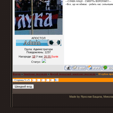
---СЛАВА НАЦІЇ - СМЕРТЬ ВОРОГАМ!!!---
--Все, що не вбиває - робить нас сильнішим
АПОСТОЛ
Група: Адміністратори
Повідомлень:
1237
Нагороди:
13
У вас
26.55
Балiв
Статус:
Форум
»
Чемпіонат прогнозів
»
Другий приватний чемпіонат прогнозів
»
VІ кубок про
5
Сторінка
5
з
5
«
1
2
3
4
Made by Ярослав Бацала, Микола 