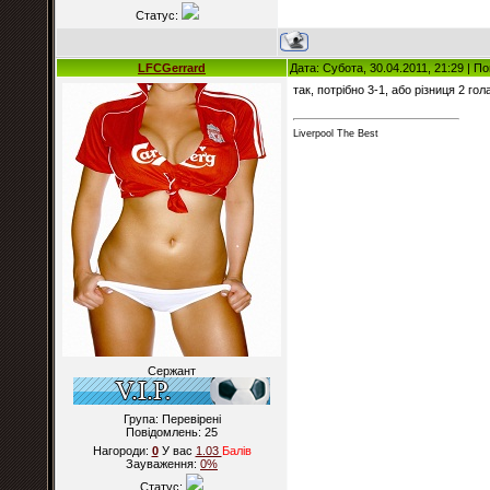
Статус:
LFCGerrard
Дата: Субота, 30.04.2011, 21:29 | 
так, потрібно 3-1, або різниця 2 гол
Liverpool The Best
Сержант
Група: Перевірені
Повідомлень:
25
Нагороди:
0
У вас
1.03
Балiв
Зауваження:
0%
Статус: