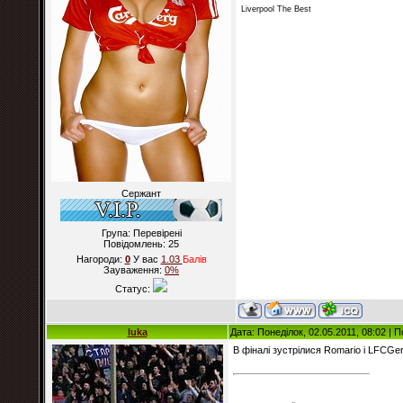
Liverpool The Best
Сержант
Група: Перевірені
Повідомлень:
25
Нагороди:
0
У вас
1.03
Балiв
Зауваження:
0%
Статус:
luka
Дата: Понеділок, 02.05.2011, 08:02 |
В фіналі зустрілися Romario і LFCGe