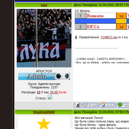
luka
Дата: Понеділок, 11.04.2011, 00:57 |
1/2 фіналу:
Прикріплення:
7148871.jpg
(6.4 Kb)
---СЛАВА НАЦІЇ - СМЕРТЬ ВОРОГАМ!!!---
--Все, що не вбиває - робить нас сильнішим
АПОСТОЛ
Група: Адміністратори
Повідомлень:
1237
Нагороди:
13
У вас
26.55
Балiв
Статус:
ЯлюблюBMW
Дата: Понеділок, 11.04.2011, 07:50 |
Мої вівтання Теско!
Це була сама сильна пара, що видно
Це була битва - гідна фіналу.
Чекаю від тебе кубка і буду тримати 