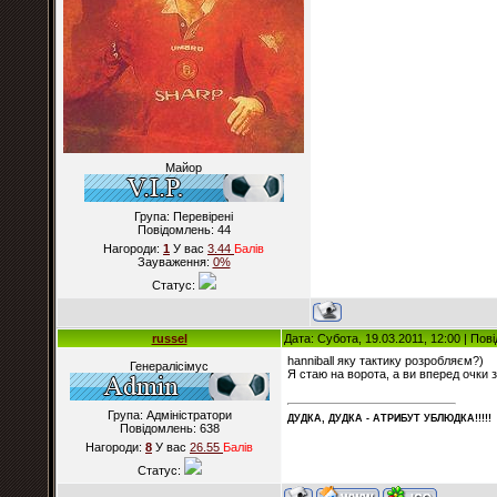
Майор
Група: Перевірені
Повідомлень:
44
Нагороди:
1
У вас
3.44
Балiв
Зауваження:
0%
Статус:
russel
Дата: Субота, 19.03.2011, 12:00 | По
hanniball яку тактику розробляєм?)
Генералісімус
Я стаю на ворота, а ви вперед очки 
Група: Адміністратори
ДУДКА, ДУДКА - АТРИБУT УБЛЮДКА!!!!!
Повідомлень:
638
Нагороди:
8
У вас
26.55
Балiв
Статус: