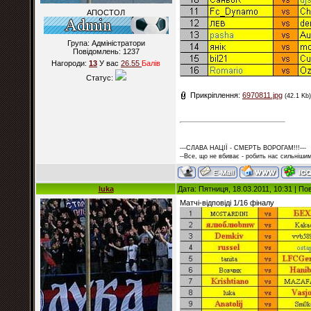
АПОСТОЛ
Група: Адміністратори
Повідомлень:
1237
Нагороди:
13
У вас
26.55
Балiв
Статус:
Прикріплення:
6970811.jpg
(42.1 Kb)
---СЛАВА НАЦІЇ - СМЕРТЬ ВОРОГАМ!!!---
--Все, що не вбиває - робить нас сильнішим
luka
Дата: Пятниця, 18.03.2011, 10:31 | П
Матчі-відповіді 1/16 фіналу