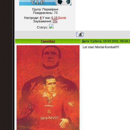
Група: Перевірені
Повідомлень:
73
Нагороди:
4
У вас
6.18
Балiв
Зауваження:
0%
Статус:
Ганнібал
Дата: Субота, 19.03.2011, 09:04
Let start Mortal Kombat!!!!