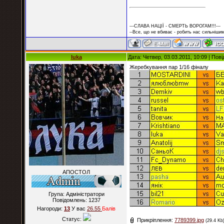
---СЛАВА НАЦІЇ - СМЕРТЬ ВОРОГАМ!!!---
--Все, що не вбиває - робить нас сильнішим
luka
Дата: Четвер, 03.03.2011, 10:09 | По
Жеребкування пар 1/16 фіналу
АПОСТОЛ
Група: Адміністратори
Повідомлень:
1237
Нагороди:
13
У вас
26.55
Балiв
Статус:
Прикріплення:
7789399.jpg
(29.4 Kb