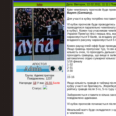
luka
Дата: Вівторок, 22.02.2011, 11:11 | П
Крім чемпіонату прогнозів буде про
Bayern (Germany).
Для участі в кубку потрібно постави
VI кубок прогнозів буде проводитись 
проводитися паралельно чемпіонату п
в кубку). Кожен тур учасникам чемпіо
України Прем’єр-ліга і перша ліга, м
нараховується 9 балів, за вгадану рі
вгаданого рахунку нараховується 5 ба
Кожен раунд плей-офф буде проводити
Якщо гравець пропускає тур, то він 
кількість очок, то проходить дальше 
проходить гравцець, що вище в залік
автоматично згідно сумарної кількості 
1/16 фіналу
АПОСТОЛ
1-32
2-31
3-30
….
Група: Адміністратори
15-16
Повідомлень:
1237
Якщо кількість гравців в таблиці післ
Нагороди:
13
У вас
26.55
Балiв
кубку участі не братимуть. Жеребк
Статус:
рейтигу гравців після 3-го, 5-го туру
Забороняється ставити в кілька захо
повідомлено адмінами.
VІ кубок прогнозів починається після 
Фінальний матч буде складатися з од
в чемпіонаті.