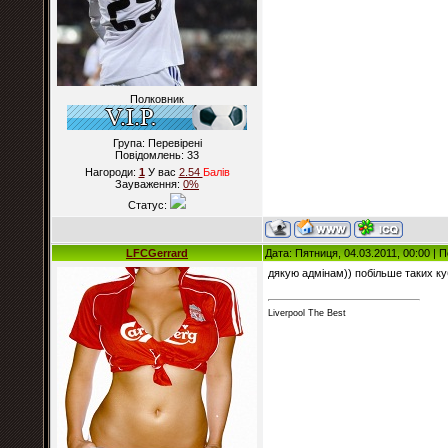
Полковник
Група: Перевірені
Повідомлень:
33
Нагороди:
1
У вас
2.54
Балiв
Зауваження:
0%
Статус:
LFCGerrard
Дата: Пятниця, 04.03.2011, 00:00 |
дякую адмінам)) побільше таких куб
Liverpool The Best