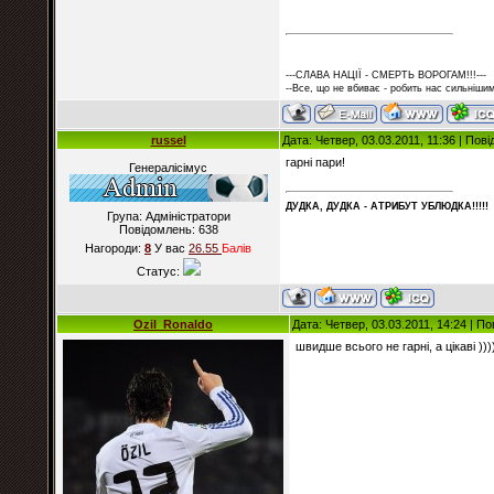
---СЛАВА НАЦІЇ - СМЕРТЬ ВОРОГАМ!!!---
--Все, що не вбиває - робить нас сильнішим
russel
Дата: Четвер, 03.03.2011, 11:36 | По
гарні пари!
Генералісімус
ДУДКА, ДУДКА - АТРИБУT УБЛЮДКА!!!!!
Група: Адміністратори
Повідомлень:
638
Нагороди:
8
У вас
26.55
Балiв
Статус:
Ozil_Ronaldo
Дата: Четвер, 03.03.2011, 14:24 | 
швидше всього не гарні, а цікаві )))