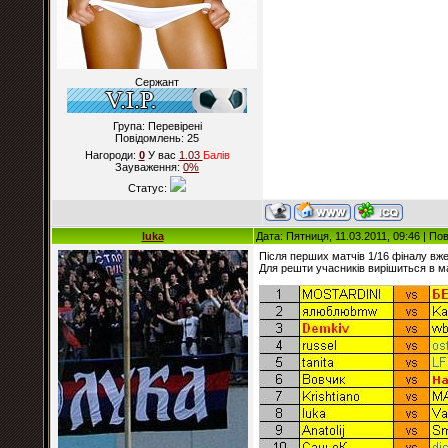
Сержант
Група: Перевірені
Повідомлень:
25
Нагороди:
0
У вас
1.03
Балiв
Зауваження:
0%
Статус:
luka
Дата: Пятниця, 11.03.2011, 09:46 | П
Після перших матчів 1/16 фіналу вже
Для решти учасників вирішиться в мат