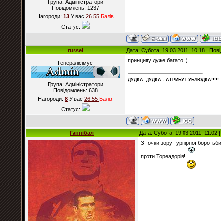
Група: Адміністратори
Повідомлень:
1237
Нагороди:
13
У вас
26.55
Балiв
Статус:
russel
Дата: Субота, 19.03.2011, 10:18 | По
принципу дуже багато=)
Генералісімус
ДУДКА, ДУДКА - АТРИБУT УБЛЮДКА!!!!!
Група: Адміністратори
Повідомлень:
638
Нагороди:
8
У вас
26.55
Балiв
Статус:
Ганнібал
Дата: Субота, 19.03.2011, 11:02
З точки зору турнірної боротьби
проти Тореадорів!