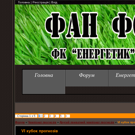
Головна
|
Реєстрація
|
Вхід
Головна
Форум
Енергет
1
Сторінка
1
з
5
2
3
4
5
»
Форум
»
Чемпіонат прогнозів
»
Другий приватний чемпіонат прогнозів
»
VІ кубок про
VІ кубок прогнозів