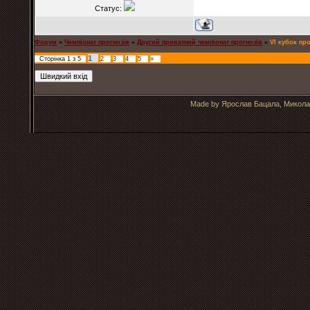
Статус:
Форум
»
Чемпіонат прогнозів
»
Другий приватний чемпіонат прогнозів
»
VІ кубок про
1
Сторінка
1
з
5
2
3
4
5
»
Made by Ярослав Бацала, Микола 