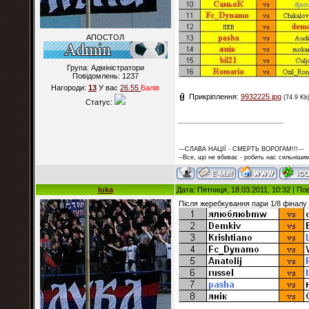
АПОСТОЛ
Група: Адміністратори
Повідомлень:
1237
Нагороди:
13
У вас
26.55
Балiв
Прикріплення:
9932225.jpg
(74.9 Kb
Статус:
---СЛАВА НАЦІЇ - СМЕРТЬ ВОРОГАМ!!!---
--Все, що не вбиває - робить нас сильнішим
luka
Дата: Пятниця, 18.03.2011, 10:32 | П
Після жеребкування пари 1/8 фіналу 