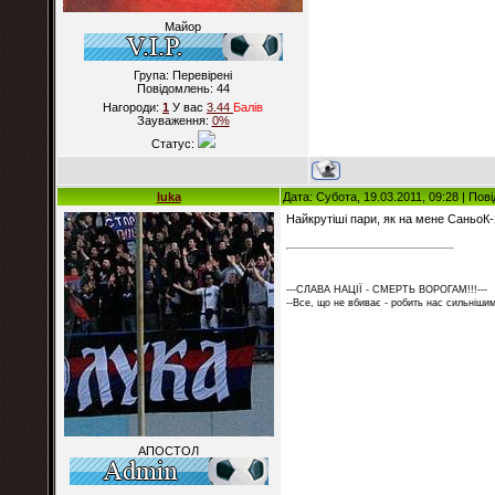
Майор
Група: Перевірені
Повідомлень:
44
Нагороди:
1
У вас
3.44
Балiв
Зауваження:
0%
Статус:
luka
Дата: Субота, 19.03.2011, 09:28 | По
Найкрутіші пари, як на мене Саньо
---СЛАВА НАЦІЇ - СМЕРТЬ ВОРОГАМ!!!---
--Все, що не вбиває - робить нас сильнішим
АПОСТОЛ