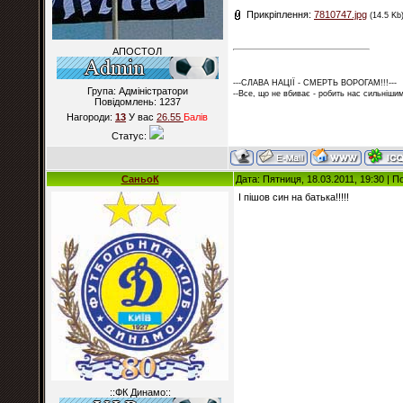
Прикріплення:
7810747.jpg
(14.5 Kb
АПОСТОЛ
---СЛАВА НАЦІЇ - СМЕРТЬ ВОРОГАМ!!!---
Група: Адміністратори
--Все, що не вбиває - робить нас сильнішим
Повідомлень:
1237
Нагороди:
13
У вас
26.55
Балiв
Статус:
СаньоК
Дата: Пятниця, 18.03.2011, 19:30 | 
І пішов син на батька!!!!!
::ФК Динамо::