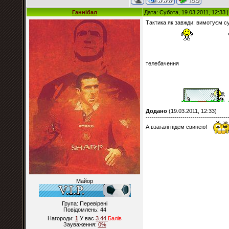
Ганнібал
Дата: Субота, 19.03.2011, 12:33
Тактика як завжди: вимотуєм суп
телебачення
Додано
(19.03.2011, 12:33)
----------------------------------------
А взагалі підем свинею!
Майор
Група: Перевірені
Повідомлень:
44
Нагороди:
1
У вас
3.44
Балiв
Зауваження:
0%