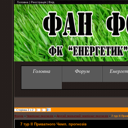
Головна
|
Реєстрація
|
Вхід
Головна
Форум
Енергет
2
Сторінка
2
з
2
«
1
Форум
»
Чемпіонат прогнозів
»
Другий приватний чемпіонат прогнозів
»
7 тур ІІ При
7 тур ІІ Приватного Чемп. прогнозів