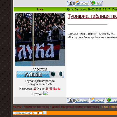
luka
Дата: Вівторок, 29.03.2011, 23:47 | П
Турнірна таблиця пі
---СЛАВА НАЦІЇ - СМЕРТЬ ВОРОГАМ!!!---
--Все, що не вбиває - робить нас сильнішим
АПОСТОЛ
Група: Адміністратори
Повідомлень:
1237
Нагороди:
13
У вас
26.55
Балiв
Статус:
Форум
»
Чемпіонат прогнозів
»
Другий приватний чемпіонат прогнозів
»
7 тур ІІ При
2
Сторінка
2
з
2
«
1