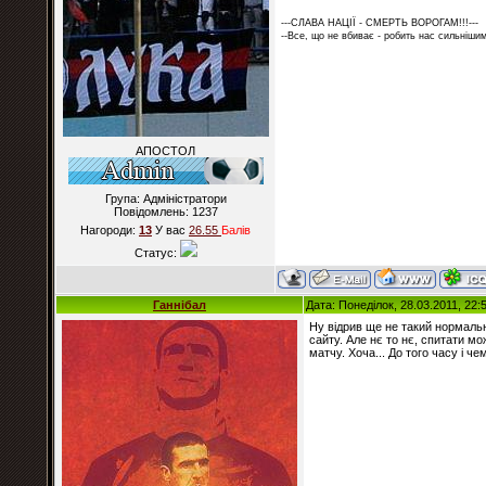
---СЛАВА НАЦІЇ - СМЕРТЬ ВОРОГАМ!!!---
--Все, що не вбиває - робить нас сильнішим
АПОСТОЛ
Група: Адміністратори
Повідомлень:
1237
Нагороди:
13
У вас
26.55
Балiв
Статус:
Ганнібал
Дата: Понеділок, 28.03.2011, 22
Ну відрив ще не такий нормальн
сайту. Але нє то нє, спитати мо
матчу. Хоча... До того часу і че