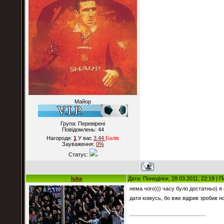
Майор
Група: Перевірені
Повідомлень:
44
Нагороди:
1
У вас
3.44
Балiв
Зауваження:
0%
Статус:
luka
Дата: Понеділок, 28.03.2011, 22:19 |
нема чого))) часу було достатньо) я 
дати комусь, бо вже відрив зробив 