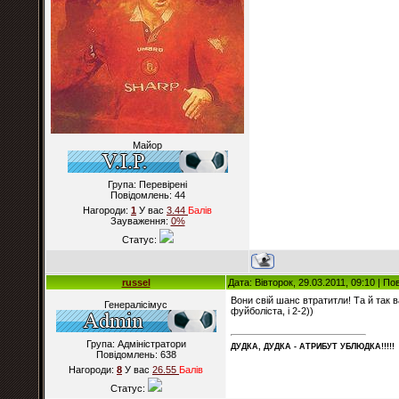
Майор
Група: Перевірені
Повідомлень:
44
Нагороди:
1
У вас
3.44
Балiв
Зауваження:
0%
Статус:
russel
Дата: Вівторок, 29.03.2011, 09:10 | П
Вони свій шанс втратитли! Та й так 
Генералісімус
фуйболіста, і 2-2))
Група: Адміністратори
ДУДКА, ДУДКА - АТРИБУT УБЛЮДКА!!!!!
Повідомлень:
638
Нагороди:
8
У вас
26.55
Балiв
Статус: