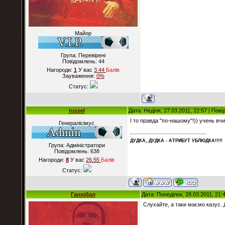
Майор
Група: Перевірені
Повідомлень:
44
Нагороди:
1
У вас
3.44
Балiв
Зауваження:
0%
Статус:
russel
Дата: Неділя, 27.03.2011, 22:57 | Пов
І то правда "по-нашому"!)) учень вчи
Генералісімус
ДУДКА, ДУДКА - АТРИБУT УБЛЮДКА!!!!!
Група: Адміністратори
Повідомлень:
638
Нагороди:
8
У вас
26.55
Балiв
Статус:
Ганнібал
Дата: Понеділок, 28.03.2011, 21
Слухайте, а таки маємо казус. 