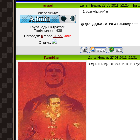
russel
Дата: Неділя, 27.03.2011, 22:25 | Пов
+1 розсмішили)))
Генералісімус
ДУДКА, ДУДКА - АТРИБУT УБЛЮДКА!!!!!
Група: Адміністратори
Повідомлень:
638
Нагороди:
8
У вас
26.55
Балiв
Статус:
Ганнібал
Дата: Неділя, 27.03.2011, 22:31 
Одне шкода ти вже вилетів з Куб