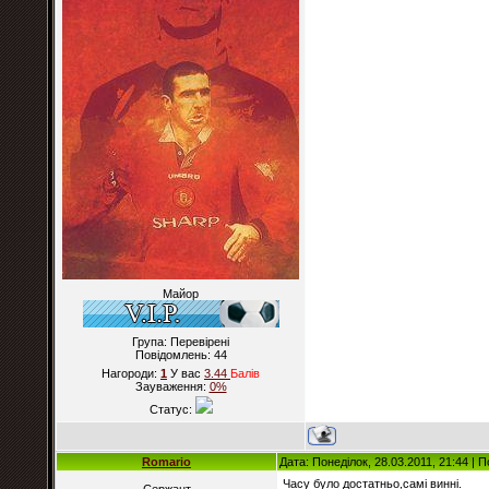
Майор
Група: Перевірені
Повідомлень:
44
Нагороди:
1
У вас
3.44
Балiв
Зауваження:
0%
Статус:
Romario
Дата: Понеділок, 28.03.2011, 21:44 |
Часу було достатньо,самі винні.