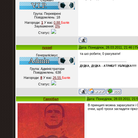
Сержант
Група: Перевірені
Повідомлень:
18
Нагороди:
1
У вас
0.88
Балiв
Зауваження:
0%
Статус:
russel
Дата: Понеділок, 28.03.2011, 21:46 |
та шо робити, 0 рахувати!
Генералісімус
ДУДКА, ДУДКА - АТРИБУT УБЛЮДКА!!!!!
Група: Адміністратори
Повідомлень:
638
Нагороди:
8
У вас
26.55
Балiв
Статус:
Ганнібал
Дата: Понеділок, 28.03.2011, 21
В принципі можна зарахувати і 
очки, щоб трохи загладити гіркот