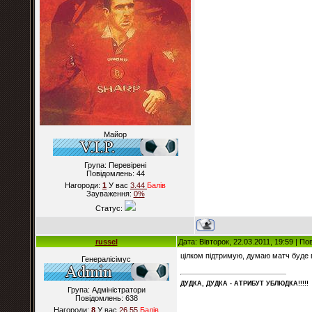
Майор
Група: Перевірені
Повідомлень:
44
Нагороди:
1
У вас
3.44
Балiв
Зауваження:
0%
Статус:
russel
Дата: Вівторок, 22.03.2011, 19:59 | П
цілком підтримую, думаю матч буде 
Генералісімус
ДУДКА, ДУДКА - АТРИБУT УБЛЮДКА!!!!!
Група: Адміністратори
Повідомлень:
638
Нагороди:
8
У вас
26.55
Балiв