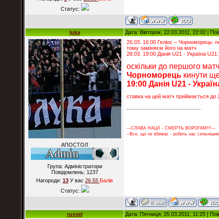
Статус:
luka
Дата: Вівторок, 22.03.2011, 22:02 | П
26.03. 16:00 Геліос – Чорноморець: 
тому заміняєм його на матч
28.03. 19:00 Данія U21 - Україна U21:
оскільки до першого матч
Чорноморець
кинути ще
19:00 Данія U21 - Україн
ставка на цей матч приймається до 
---СЛАВА НАЦІЇ - СМЕРТЬ ВОРОГАМ!!!---
--Все, що не вбиває - робить нас сильнішим
АПОСТОЛ
Група: Адміністратори
Повідомлень:
1237
Нагороди:
13
У вас
26.55
Балiв
Статус:
russel
Дата: Пятниця, 25.03.2011, 11:25 | П