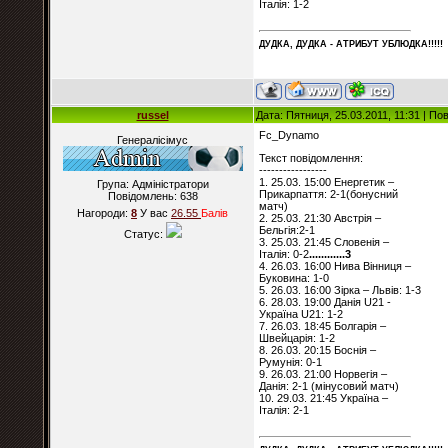
Італія: 1-2
ДУДКА, ДУДКА - АТРИБУT УБЛЮДКА!!!!!
russel
Дата: Пятниця, 25.03.2011, 11:31 | П
Fc_Dynamo
Генералісімус
Текст повідомлення:
-----------------
1. 25.03. 15:00 Енергетик –
Група: Адміністратори
Прикарпаття: 2-1(бонусний
Повідомлень:
638
матч)
Нагороди:
8
У вас
26.55
Балiв
2. 25.03. 21:30 Австрія –
Бельгія:2-1
Статус:
3. 25.03. 21:45 Словенія –
Італія: 0-2
............3
4. 26.03. 16:00 Нива Вінниця –
Буковина: 1-0
5. 26.03. 16:00 Зірка – Львів: 1-3
6. 28.03. 19:00 Данія U21 -
Україна U21: 1-2
7. 26.03. 18:45 Болгарія –
Швейцарія: 1-2
8. 26.03. 20:15 Боснія –
Румунія: 0-1
9. 26.03. 21:00 Норвегія –
Данія: 2-1 (мінусовий матч)
10. 29.03. 21:45 Україна –
Італія: 2-1