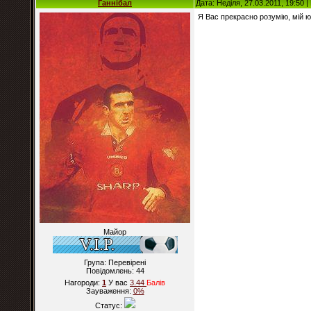
Ганнібал
Дата: Неділя, 27.03.2011, 19:50 
Я Вас прекрасно розумію, мій ю
Майор
Група: Перевірені
Повідомлень:
44
Нагороди:
1
У вас
3.44
Балiв
Зауваження:
0%
Статус: