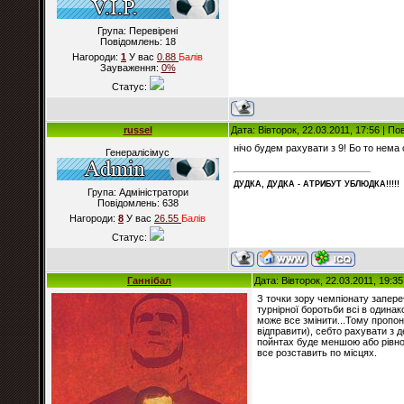
Група: Перевірені
Повідомлень:
18
Нагороди:
1
У вас
0.88
Балiв
Зауваження:
0%
Статус:
russel
Дата: Вівторок, 22.03.2011, 17:56 | П
нічо будем рахувати з 9! Бо то нема
Генералісімус
ДУДКА, ДУДКА - АТРИБУT УБЛЮДКА!!!!!
Група: Адміністратори
Повідомлень:
638
Нагороди:
8
У вас
26.55
Балiв
Статус:
Ганнібал
Дата: Вівторок, 22.03.2011, 19:3
З точки зору чемпіонату запере
турнірної боротьби всі в одина
може все змінити...Тому пропон
відправити), себто рахувати з д
пойнтах буде меншою або рівною
все розставить по місцях.