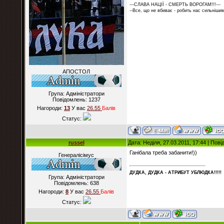
---СЛАВА НАЦІЇ - СМЕРТЬ ВОРОГАМ!!!---
--Все, що не вбиває - робить нас сильнішим
АПОСТОЛ
Група: Адміністратори
Повідомлень:
1237
Нагороди:
13
У вас
26.55
Балiв
Статус:
russel
Дата: Неділя, 27.03.2011, 17:44 | Пов
Ганібала треба забанити!))
Генералісімус
ДУДКА, ДУДКА - АТРИБУT УБЛЮДКА!!!!!
Група: Адміністратори
Повідомлень:
638
Нагороди:
8
У вас
26.55
Балiв
Статус: