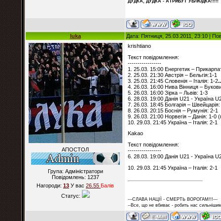
ДУДКА, ДУДКА - АТРИБУT УБЛЮДКА!!!!!
luka
Дата: Пятниця, 25.03.2011, 23:10 | П
krishtiano
Текст повідомлення:
-----------------
1. 25.03. 15:00 Енергетик – Прикарпа
2. 25.03. 21:30 Австрія – Бельгія:1-1
3. 25.03. 21:45 Словенія – Італія: 1-2
.
4. 26.03. 16:00 Нива Вінниця – Буков
5. 26.03. 16:00 Зірка – Львів: 1-3
6. 28.03. 19:00 Данія U21 - Україна U
7. 26.03. 18:45 Болгарія – Швейцарія:
8. 26.03. 20:15 Боснія – Румунія: 2-1
9. 26.03. 21:00 Норвегія – Данія: 1-0
10. 29.03. 21:45 Україна – Італія: 2-1
Kakao
Текст повідомлення:
АПОСТОЛ
-----------------
6. 28.03. 19:00 Данія U21 - Україна U
10. 29.03. 21:45 Україна – Італія: 2-1
Група: Адміністратори
Повідомлень:
1237
Нагороди:
13
У вас
26.55
Балiв
Статус:
---СЛАВА НАЦІЇ - СМЕРТЬ ВОРОГАМ!!!---
--Все, що не вбиває - робить нас сильнішим