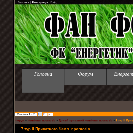
Головна
|
Реєстрація
|
Вхід
Головна
Форум
Енергет
1
Сторінка
1
з
2
2
»
Форум
»
Чемпіонат прогнозів
»
Другий приватний чемпіонат прогнозів
»
7 тур ІІ При
7 тур ІІ Приватного Чемп. прогнозів