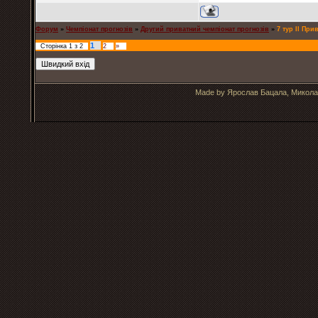
Форум
»
Чемпіонат прогнозів
»
Другий приватний чемпіонат прогнозів
»
7 тур ІІ При
1
Сторінка
1
з
2
2
»
Made by Ярослав Бацала, Микола 