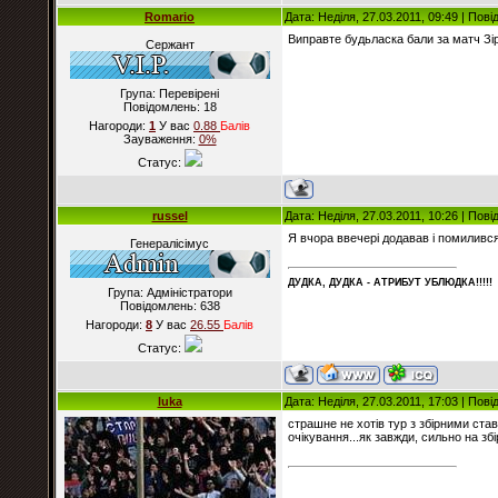
Romario
Дата: Неділя, 27.03.2011, 09:49 | Пов
Виправте будьласка бали за матч Зір
Сержант
Група: Перевірені
Повідомлень:
18
Нагороди:
1
У вас
0.88
Балiв
Зауваження:
0%
Статус:
russel
Дата: Неділя, 27.03.2011, 10:26 | Пов
Я вчора ввечері додавав і помилився
Генералісімус
ДУДКА, ДУДКА - АТРИБУT УБЛЮДКА!!!!!
Група: Адміністратори
Повідомлень:
638
Нагороди:
8
У вас
26.55
Балiв
Статус:
luka
Дата: Неділя, 27.03.2011, 17:03 | Пов
страшне не хотів тур з збірними ста
очікування...як завжди, сильно на зб