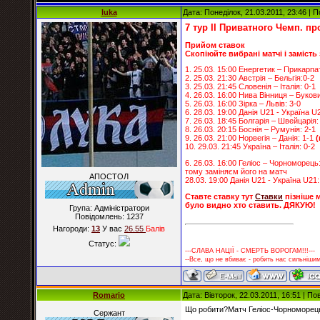
luka
Дата: Понеділок, 21.03.2011, 23:46 |
7 тур ІІ Приватного Чемп. пр
Прийом ставок
Скопіюйте вибрані матчі і замість 
1. 25.03. 15:00 Енергетик – Прикарпа
2. 25.03. 21:30 Австрія – Бельгія:0-2
3. 25.03. 21:45 Словенія – Італія: 0-1
4. 26.03. 16:00 Нива Вінниця – Буков
5. 26.03. 16:00 Зірка – Львів: 3-0
6. 28.03. 19:00 Данія U21 - Україна U
7. 26.03. 18:45 Болгарія – Швейцарія:
8. 26.03. 20:15 Боснія – Румунія: 2-1
9. 26.03. 21:00 Норвегія – Данія: 1-1
(
10. 29.03. 21:45 Україна – Італія: 0-2
6.
26.03. 16:00 Геліос – Чорноморець
тому заміняєм його на матч
АПОСТОЛ
28.03. 19:00 Данія U21 - Україна U21:
Ставте ставку тут
Ставки
пізніше м
було видно хто ставить. ДЯКУЮ!
Група: Адміністратори
Повідомлень:
1237
Нагороди:
13
У вас
26.55
Балiв
Статус:
---СЛАВА НАЦІЇ - СМЕРТЬ ВОРОГАМ!!!---
--Все, що не вбиває - робить нас сильнішим
Romario
Дата: Вівторок, 22.03.2011, 16:51 | П
Що робити?Матч Геліос-Чорноморець
Сержант