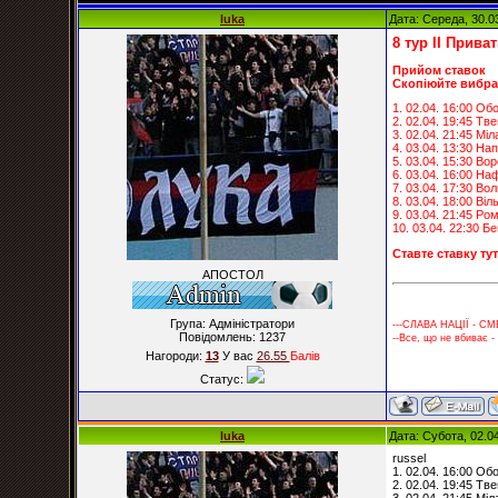
luka
Дата: Середа, 30.0
8 тур ІІ Прива
Прийом ставок
Скопіюйте вибрані
1. 02.04. 16:00 Об
2. 02.04. 19:45 Тв
3. 02.04. 21:45 Міл
4. 03.04. 13:30 Нап
5. 03.04. 15:30 Во
6. 03.04. 16:00 На
7. 03.04. 17:30 Вол
8. 03.04. 18:00 Ві
9. 03.04. 21:45 Ро
10. 03.04. 22:30 Б
Ставте ставку ту
АПОСТОЛ
Група: Адміністратори
---СЛАВА НАЦІЇ - СМ
Повідомлень:
1237
--Все, що не вбиває -
Нагороди:
13
У вас
26.55
Балiв
Статус:
luka
Дата: Субота, 02.0
russel
1. 02.04. 16:00 Об
2. 02.04. 19:45 Тв