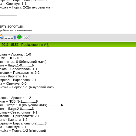
ма – Ювентус: 1-1
енфіка – Порту: 2-2(мінусовий матч)
ЕРТЬ ВОРОГАМ!!!---
 робить нас сильнішими--
4.2011, 15:51 | Повідомлення #
3
олонь – Арсенал: 1-0
енте – ПСВ: 0-2
лан – Інтер: 0-0(бонусний матч)
олі – Лаціо:1-0
...........5
рскла – Севастополь: 1-1
фтовик – Прикарпаття: 2-2
инь - Карпати: 1-2
льяреал – Барселона: 2-1
ма – Ювентус: 0-0
енфіка – Порту: 1-1 (мінусовий матч)
олонь – Арсенал: 1-2
енте – ПСВ: 3-1
...............5
лан – Інтер: 1-0 (бонусний матч)
...............6
олі – Лаціо:2-0
...........3
рскла – Севастополь: 1-1
фтовик – Прикарпаття: 2-1
инь - Карпати: 1-2
льяреал – Барселона: 0-2
.........3
ма – Ювентус: 2-1
енфіка – Порту: 1-2 (мінусовий