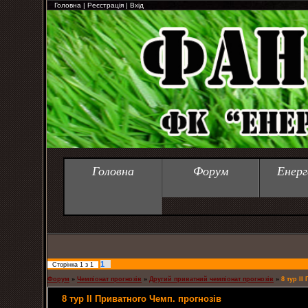
Головна
|
Реєстрація
|
Вхід
Головна
Форум
Енерг
1
Сторінка
1
з
1
Форум
»
Чемпіонат прогнозів
»
Другий приватний чемпіонат прогнозів
»
8 тур ІІ
8 тур ІІ Приватного Чемп. прогнозів