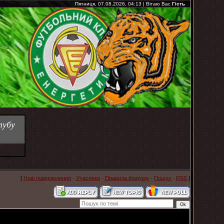
Пятниця, 07.08.2026, 04:13
|
Вітаю Вас
Гість
лубу
[
Нові повідомлення
·
Учасники
·
Правила форуму
·
Пошук
·
RSS
]