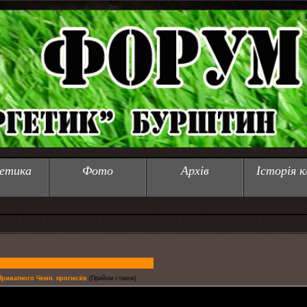
етика
Фото
Архів
Історія к
 Приватного Чемп. прогнозів
(Прийом ставок)