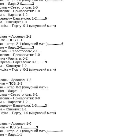
лан – Інтер: 1-0 (бонусний матч)
...............6
олі – Лаціо:2-0
...........3
рскла – Севастополь: 1-0
фтовик – Прикарпаття: 1-0
инь - Карпати: 1-2
льяреал – Барселона: 1-2
.........5
ма – Ювентус: 1-0
енфіка – Порту: 0-1 (мінусовий матч)
олонь – Арсенал: 2-1
енте – ПСВ: 0-1
лан – Інтер: 2-1 (бонусний матч)
...............6
олі – Лаціо:2-0
...........3
рскла – Севастополь: 2-1
фтовик – Прикарпаття: 1-0
инь - Карпати: 0-2
льяреал – Барселона: 0-1
.........9
ма – Ювентус: 1-2
енфіка – Порту: 0-2 (мінусовий матч)
олонь – Арсенал: 1-2
енте – ПСВ: 2-3
лан – Інтер: 0-2 (бонусний матч)
олі – Лаціо:1-1
рскла – Севастополь: 3-1
фтовик – Прикарпаття: 0-0
инь - Карпати: 1-2
льяреал – Барселона: 1-3
.........3
ма – Ювентус: 1-1
енфіка – Порту: 1-0 (мінусовий матч)
олонь – Арсенал: 1-0
енте – ПСВ: 2-1
...............3
лан – Інтер: 2-1 (бонусний матч)
...............6
олі – Лаціо:1-1