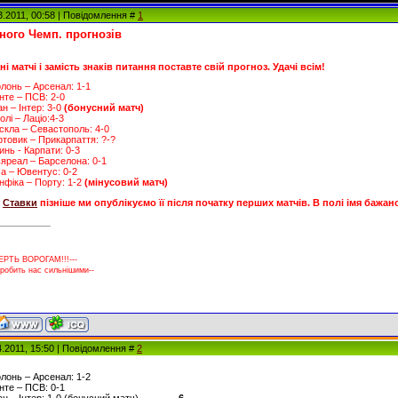
3.2011, 00:58 | Повідомлення #
1
тного Чемп. прогнозів
 матчі і замість знаків питання поставте свій прогноз. Удачі всім!
олонь – Арсенал: 1-1
енте – ПСВ: 2-0
ан – Інтер: 3-0
(бонусний матч)
олі – Лаціо:4-3
рскла – Севастополь: 4-0
фтовик – Прикарпаття: ?-?
инь - Карпати: 0-3
льяреал – Барселона: 0-1
ма – Ювентус: 0-2
енфіка – Порту: 1-2
(мінусовий матч)
т
Ставки
пізніше ми опублікуємо її після початку перших матчів. В полі імя бажа
ЕРТЬ ВОРОГАМ!!!---
 робить нас сильнішими--
4.2011, 15:50 | Повідомлення #
2
олонь – Арсенал: 1-2
енте – ПСВ: 0-1