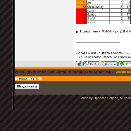
Прикріплення:
9010447.jpg
(128.6 K
---СЛАВА НАЦІЇ - СМЕРТЬ ВОРОГАМ!!!---
--Все, що не вбиває - робить нас сильнішим
Форум
»
Чемпіонат прогнозів
»
Другий приватний чемпіонат прогнозів
»
Турнірна таб
1
Сторінка
1
з
1
Made by Ярослав Бацала, Микола 