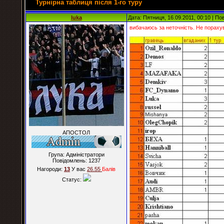
Турнірна таблиця після 1-го туру
luka
Дата: Пятниця, 16.09.2011, 00:10 | П
вибачаюсь за неточність. Не порахув
АПОСТОЛ
Група: Адміністратори
Повідомлень:
1237
Нагороди:
13
У вас
26.55
Балiв
Статус: