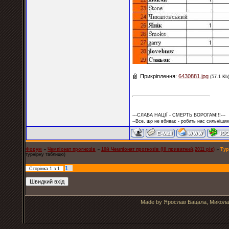
Прикріплення:
6430881.jpg
(57.1 Kb
---СЛАВА НАЦІЇ - СМЕРТЬ ВОРОГАМ!!!---
--Все, що не вбиває - робить нас сильнішим
Форум
»
Чемпіонат прогнозів
»
10й Чемпіонат прогнозів (ІІІ приватний,2011 рік)
»
Тур
турнірну таблицю)
1
Сторінка
1
з
1
Made by Ярослав Бацала, Микола 