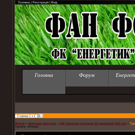
Головна
|
Реєстрація
|
Вхід
Головна
Форум
Енергет
1
Сторінка
1
з
1
Форум
»
Чемпіонат прогнозів
»
10й Чемпіонат прогнозів (ІІІ приватний,2011 рік)
»
Тур
турнірну таблицю)