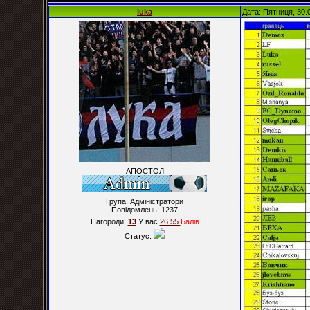
luka
Дата: Пятниця, 30.
АПОСТОЛ
Група: Адміністратори
Повідомлень:
1237
Нагороди:
13
У вас
26.55
Балiв
Статус: