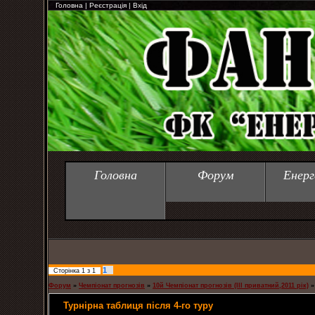
Головна
|
Реєстрація
|
Вхід
Головна
Форум
Енерг
1
Сторінка
1
з
1
Форум
»
Чемпіонат прогнозів
»
10й Чемпіонат прогнозів (ІІІ приватний,2011 рік)
»
Турнірна таблиця після 4-го туру