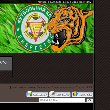
Четвер, 06.08.2026, 14:23
|
Вітаю Вас
Гість
лубу
[
Нові повідомлення
·
Учасники
·
Правила форуму
·
Пошук
·
RSS
]