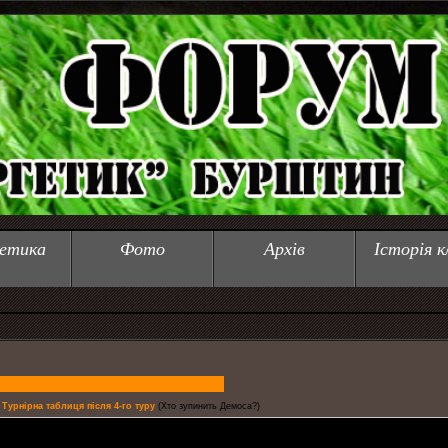
етика
Фото
Архів
Історія к
Турнірна таблиця після 4-го туру
(Хто зупинить Демоса?)