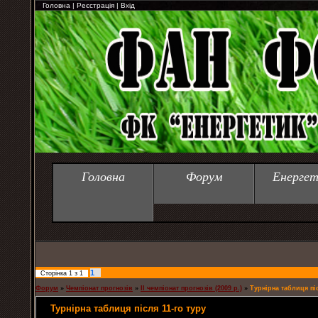
Головна
|
Реєстрація
|
Вхід
Головна
Форум
Енергет
1
Сторінка
1
з
1
Форум
»
Чемпіонат прогнозів
»
ІІ чемпіонат прогнозів (2009 р.)
»
Турнірна таблиця піс
Турнірна таблиця після 11-го туру