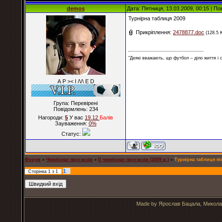
demos
Дата: Пятниця, 13.03.2009, 00:15 | П
Турнірна таблиця 2009
Прикріплення:
2478877.doc
(128.5 
"Деякі вважають, що футбол – діло життя і
А Р >< I /\/\ E D
Група: Перевірені
Повідомлень:
234
Нагороди:
5
У вас
19.12
Балiв
Зауваження:
0%
Статус:
Форум
»
Чемпіонат прогнозів
»
ІІ чемпіонат прогнозів (2009 р.)
»
Турнірна таблиця піс
1
Сторінка
1
з
1
Made by Ярослав Бацала, Микола 