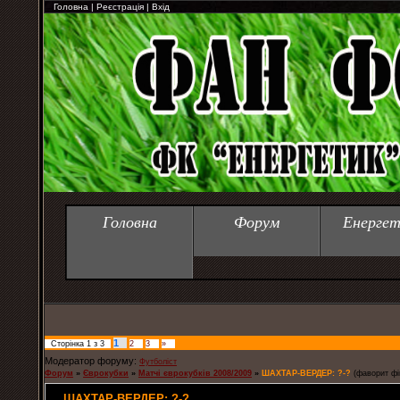
Головна
|
Реєстрація
|
Вхід
Головна
Форум
Енергет
1
Сторінка
1
з
3
2
3
»
Модератор форуму:
Футболіст
Форум
»
Єврокубки
»
Матчі єврокубків 2008/2009
»
ШАХТАР-ВЕРДЕР: ?-?
(фаворит фі
ШАХТАР-ВЕРДЕР: ?-?