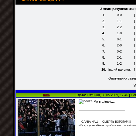
З яким рахунком зак
1
.
0-0
[
2
.
1-1
[
3
.
2-2
[
4
.
1-0
[
5
.
0-1
[
6
.
2-0
[
7
.
0-2
[
8
.
2-1
[
9
.
1-2
[
10
.
інший рахунок
[
Опитування завер
У
luka
Дата: Пятниця, 08.05.2009, 17:46 | П
Ми в фіналі....
---СЛАВА НАЦІЇ - СМЕРТЬ ВОРОГАМ!!!---
--Все, що не вбиває - робить нас сильнішим