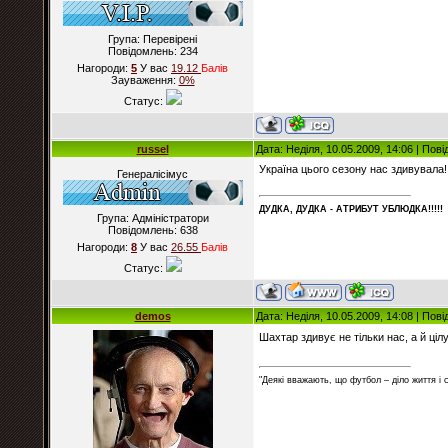
Група: Перевірені
Повідомлень:
234
Нагороди:
5
У вас
19.12
Балiв
Зауваження:
0%
Статус:
russel
Дата: Неділя, 10.05.2009, 14:06 | По
Україна цього сезону нас здивувала! 
Генералісімус
ДУДКА, ДУДКА - АТРИБУT УБЛЮДКА!!!!!
Група: Адміністратори
Повідомлень:
638
Нагороди:
8
У вас
26.55
Балiв
Статус:
demos
Дата: Неділя, 10.05.2009, 14:08 | По
Шахтар здивує не тільки нас, а й ціл
"Деякі вважають, що футбол – діло життя і