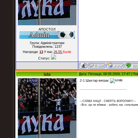
АПОСТОЛ
Група: Адміністратори
Повідомлень:
1237
Нагороди:
13
У вас
26.55
Балiв
Статус:
luka
Дата: Пятниця, 08.05.2009, 17:47 | П
2-1 Шахтар виграє
---СЛАВА НАЦІЇ - СМЕРТЬ ВОРОГАМ!!!---
--Все, що не вбиває - робить нас сильнішим