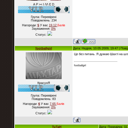
А Р >< I /\/\ E D
Група: Перевірені
Повідомлень:
234
Нагороди:
5
У вас
19.12
Балiв
Зауваження:
0%
Статус:
footballgirl
Дата: Неділя, 10.05.2009, 19:47 | По
Це без питань. Я думаю Шахтi на ш
footballgirl
КрасунЯ
Група: Перевірені
Повідомлень:
83
Нагороди:
6
У вас
7.65
Балiв
Зауваження:
0%
Статус:
TuTaH
Дата: Понеділок, 11