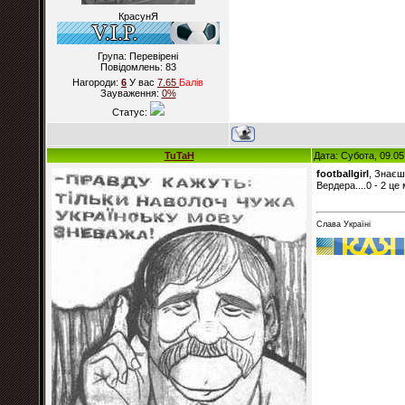
КрасунЯ
Група: Перевірені
Повідомлень:
83
Нагороди:
6
У вас
7.65
Балiв
Зауваження:
0%
Статус:
TuTaH
Дата: Субота, 09.05
footballgirl
, Знаєш
Вердера....0 - 2 ц
Слава Україні