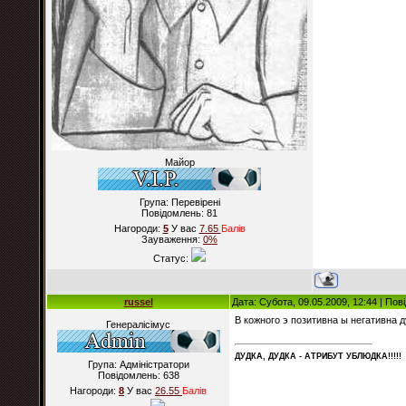
Майор
Група: Перевірені
Повідомлень:
81
Нагороди:
5
У вас
7.65
Балiв
Зауваження:
0%
Статус:
russel
Дата: Субота, 09.05.2009, 12:44 | По
В кожного э позитивна ы негативна 
Генералісімус
ДУДКА, ДУДКА - АТРИБУT УБЛЮДКА!!!!!
Група: Адміністратори
Повідомлень:
638
Нагороди:
8
У вас
26.55
Балiв