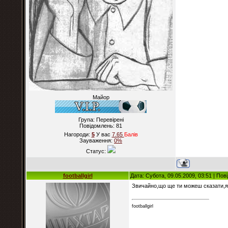
Майор
Група: Перевірені
Повідомлень:
81
Нагороди:
5
У вас
7.65
Балiв
Зауваження:
0%
Статус:
footballgirl
Дата: Субота, 09.05.2009, 03:51 | По
Звичайно,що ще ти можеш сказати,я
footballgirl