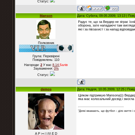
Статус:
Manson
Дата: Субота, 09.05.2009, 13:13 | По
Радує те, що за Вердер не зіграє їхн
оборона, зате нападаючі там вигляд
які і за півзахист і за напад відпові
Полковник
Група: Перевірені
Повідомлень:
110
Нагороди:
2
У вас
8.14
Балiв
Зауваження:
0%
Статус:
demos
Дата: Неділя, 10.05.2009, 12:25 | По
Цілком підтримую Mansona))) Вердеру
яка має колосальний досвід і змогла 
"Деякі вважають, що футбол – діло життя і
А Р >< I /\/\ E D