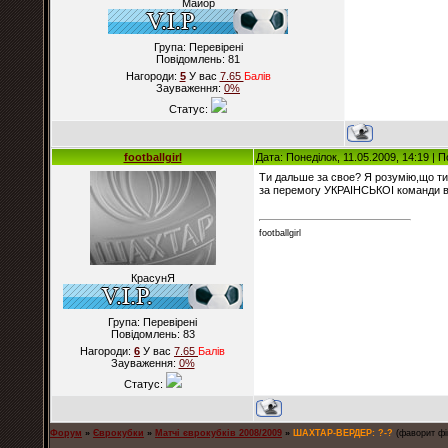
Майор
Група: Перевірені
Повідомлень:
81
Нагороди:
5
У вас
7.65
Балiв
Зауваження:
0%
Статус:
footballgirl
Дата: Понеділок, 11.05.2009, 14:19 |
Ти дальше за свое? Я розумiю,що ти
за перемогу УКРАIНСЬКОI команди 
footballgirl
КрасунЯ
Група: Перевірені
Повідомлень:
83
Нагороди:
6
У вас
7.65
Балiв
Зауваження:
0%
Статус:
Форум
»
Єврокубки
»
Матчі єврокубків 2008/2009
»
ШАХТАР-ВЕРДЕР: ?-?
(фаворит фі