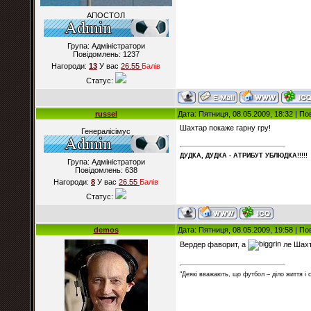
АПОСТОЛ
Група: Адміністратори
Повідомлень:
1237
Нагороди:
13
У вас
26.55
Балiв
Статус:
russel
Дата: Пятниця, 08.05.2009, 18:32 | П
Шахтар покаже гарну гру!
Генералісімус
ДУДКА, ДУДКА - АТРИБУT УБЛЮДКА!!!!!
Група: Адміністратори
Повідомлень:
638
Нагороди:
8
У вас
26.55
Балiв
Статус:
demos
Дата: Пятниця, 08.05.2009, 19:58 | П
Вердер фаворит, а
ле Шахта
"Деякі вважають, що футбол – діло життя і