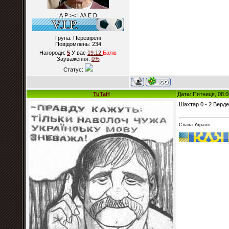
А Р >< I /\/\ E D
Група: Перевірені
Повідомлень:
234
Нагороди:
5
У вас
19.12
Балiв
Зауваження:
0%
Статус:
TuTaH
Дата: Пятниця, 08.0
Шахтар 0 - 2 Верд
Слава Україні