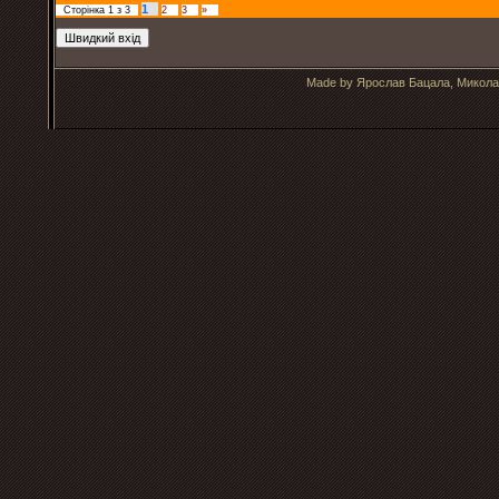
1
Сторінка
1
з
3
2
3
»
Made by Ярослав Бацала, Микола 