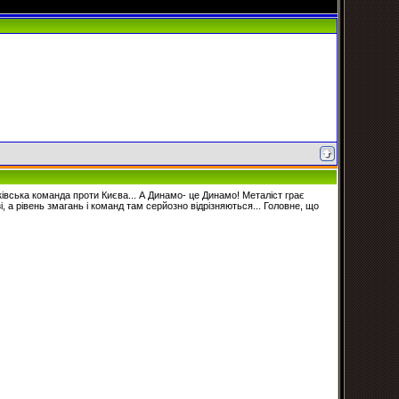
ківська команда проти Києва... А Динамо- це Динамо! Металіст грає
, а рівень змагань і команд там серйозно відрізняються... Головне, що