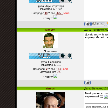
Група: Адміністратори
Повідомлень:
1237
Нагороди:
13
У вас
26.55
Балiв
Статус:
Manson
Дата: Понеділок, 0
Досвід виступів д
воротар Металіста
Полковник
Група: Перевірені
Повідомлень:
110
Нагороди:
2
У вас
8.14
Балiв
Зауваження:
0%
Статус:
demos
Дата: Вівторок, 10
Мені здається, що 
перемагає!!!)))
"Деякі вважають, що 