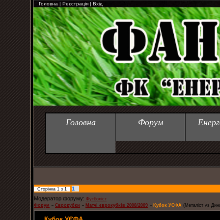
Головна
|
Реєстрація
|
Вхід
Головна
Форум
Енерг
1
Сторінка
1
з
1
Модератор форуму:
Футболіст
Форум
»
Єврокубки
»
Матчі єврокубків 2008/2009
»
Кубок УЄФА
(Металіст vs Дин
Кубок УЄФА