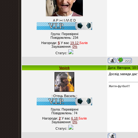
А Р >< I /\/\ E D
Група: Перевірені
Повідомлень:
234
Нагороди:
5
У вас
19.12
Балiв
Зауваження:
0%
Статус:
Vasjok
Дата: Вівторок, 10
Досвід завжди дає
Життя-футбол!!!
::Отець Василь::
Група: Перевірені
Повідомлень:
74
Нагороди:
2
У вас
6.18
Балiв
Зауваження:
0%
Статус: