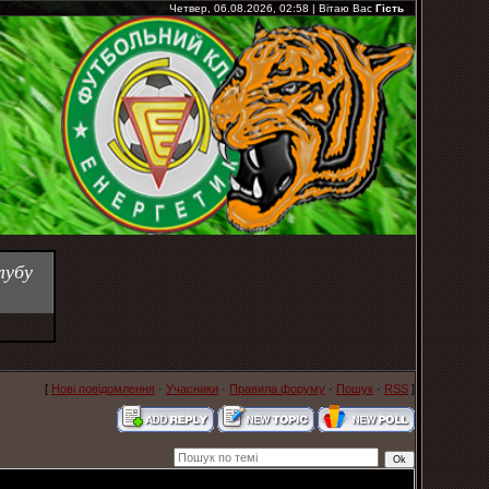
Четвер, 06.08.2026, 02:58
|
Вітаю Вас
Гість
лубу
[
Нові повідомлення
·
Учасники
·
Правила форуму
·
Пошук
·
RSS
]