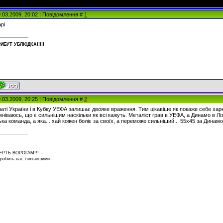
9.03.2009, 20:02 | Повідомлення #
1
рі
ИБУT УБЛЮДКА!!!!!
9.03.2009, 20:25 | Повідомлення #
2
наті України і в Кубку УЕФА залишає двояке враження. Тим цікавіше як покаже себе хар
ніваюсь, що є сильнішим наскільки як всі кажуть. Металіст грав в УЕФА, а Динамо в Лізі
а команда, а яка... хай кожен боліє за своїх, а переможе сильніший... 55х45 за Динамо
ЕРТЬ ВОРОГАМ!!!---
 робить нас сильнішими--