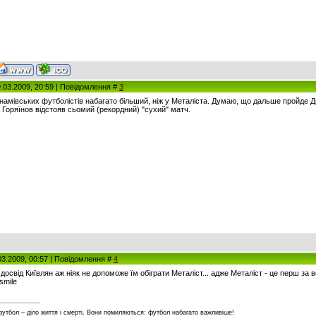
9.03.2009, 20:59 | Повідомлення #
3
инамівських футболістів набагато більший, ніж у Металіста. Думаю, що дальше пройде 
 Горяїнов відстояв сьомий (рекордний) "сухий" матч.
.03.2009, 00:57 | Повідомлення #
4
досвід Київлян аж ніяк не допоможе їм обіграти Металіст... адже Металіст - це перш з
футбол – діло життя і смерті. Вони помиляються: футбол набагато важливіше!