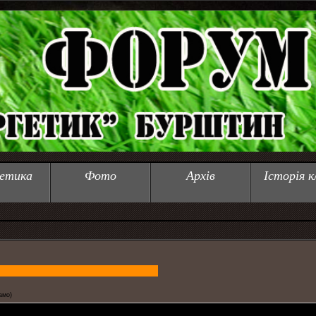
етика
Фото
Архів
Історія к
амо)