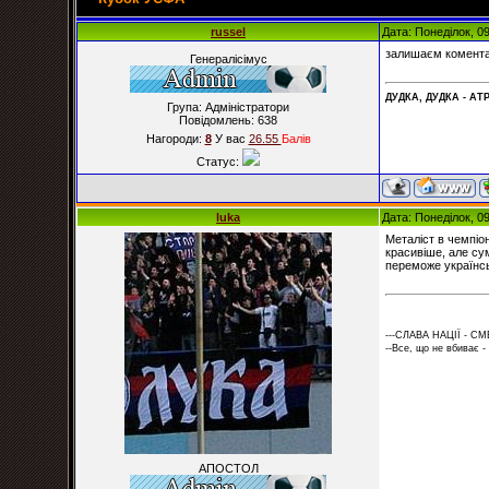
russel
Дата: Понеділок, 0
залишаєм комента
Генералісімус
ДУДКА, ДУДКА - АТР
Група: Адміністратори
Повідомлень:
638
Нагороди:
8
У вас
26.55
Балiв
Статус:
luka
Дата: Понеділок, 0
Металіст в чемпіо
красивіше, але сум
переможе українськ
---СЛАВА НАЦІЇ - СМ
--Все, що не вбиває -
АПОСТОЛ