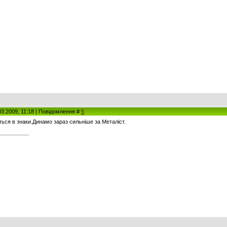
.03.2009, 11:18 | Повідомлення #
5
ться в знаки.Динамо зараз сильніше за Металіст.