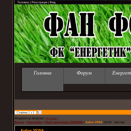
Головна
|
Реєстрація
|
Вхід
Головна
Форум
Енергет
1
Сторінка
1
з
1
Модератор форуму:
Футболіст
Форум
»
Єврокубки
»
Матчі єврокубків 2008/2009
»
Кубок УЄФА
(ЦСКА - Шахтар)
Кубок УЄФА