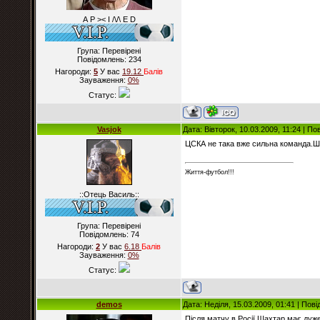
А Р >< I /\/\ E D
Група: Перевірені
Повідомлень:
234
Нагороди:
5
У вас
19.12
Балiв
Зауваження:
0%
Статус:
Vasjok
Дата: Вівторок, 10.03.2009, 11:24 | П
ЦСКА не така вже сильна команда.Ш
Життя-футбол!!!
::Отець Василь::
Група: Перевірені
Повідомлень:
74
Нагороди:
2
У вас
6.18
Балiв
Зауваження:
0%
Статус:
demos
Дата: Неділя, 15.03.2009, 01:41 | По
Після матчу в Росії Шахтар має дуже