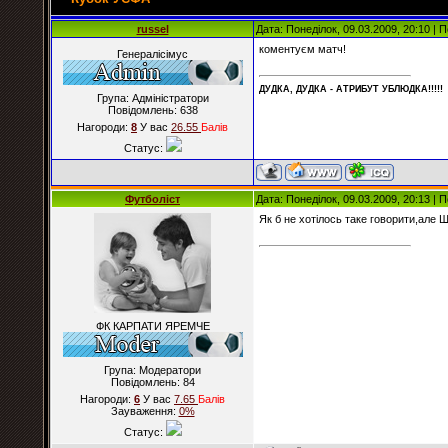
russel
Дата: Понеділок, 09.03.2009, 20:10 |
коментуєм матч!
Генералісімус
ДУДКА, ДУДКА - АТРИБУT УБЛЮДКА!!!!!
Група: Адміністратори
Повідомлень:
638
Нагороди:
8
У вас
26.55
Балiв
Статус:
Футболіст
Дата: Понеділок, 09.03.2009, 20:13 |
Як б не хотілось таке говорити,але
ФК КАРПАТИ ЯРЕМЧЕ
Група: Модератори
Повідомлень:
84
Нагороди:
6
У вас
7.65
Балiв
Зауваження:
0%
Статус: