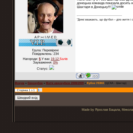
донецька команда показала досить не
Шахтаря в Донецьку!!!
"Деякі вважають, що футбол – діло життя і
А Р >< I /\/\ E D
Група: Перевірені
Повідомлень:
234
Нагороди:
5
У вас
19.12
Балiв
Зауваження:
0%
Статус:
Форум
»
Єврокубки
»
Матчі єврокубків 2008/2009
»
Кубок УЄФА
(ЦСКА - Шахтар)
1
Сторінка
1
з
1
Made by Ярослав Бацала, Микола 