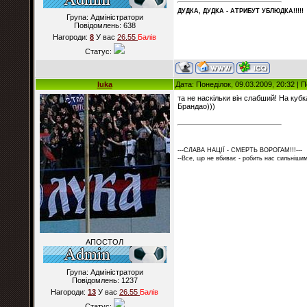
ДУДКА, ДУДКА - АТРИБУT УБЛЮДКА!!!!!
Група: Адміністратори
Повідомлень:
638
Нагороди:
8
У вас
26.55
Балiв
Статус:
luka
Дата: Понеділок, 09.03.2009, 20:32 |
та не наскільки він слабший! На кубк
Брандао)))
---СЛАВА НАЦІЇ - СМЕРТЬ ВОРОГАМ!!!---
--Все, що не вбиває - робить нас сильнішим
АПОСТОЛ
Група: Адміністратори
Повідомлень:
1237
Нагороди:
13
У вас
26.55
Балiв
Статус: