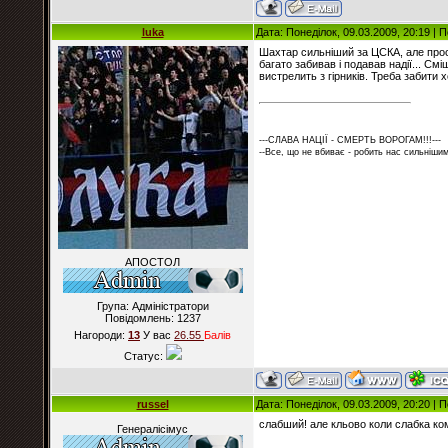
luka
Дата: Понеділок, 09.03.2009, 20:19 |
Шахтар сильніший за ЦСКА, але просто
багато забивав і подавав надії... См
вистрелить з гірників. Треба забити 
---СЛАВА НАЦІЇ - СМЕРТЬ ВОРОГАМ!!!---
--Все, що не вбиває - робить нас сильнішим
АПОСТОЛ
Група: Адміністратори
Повідомлень:
1237
Нагороди:
13
У вас
26.55
Балiв
Статус:
russel
Дата: Понеділок, 09.03.2009, 20:20 |
слабший! але кльово коли слабка ком
Генералісімус