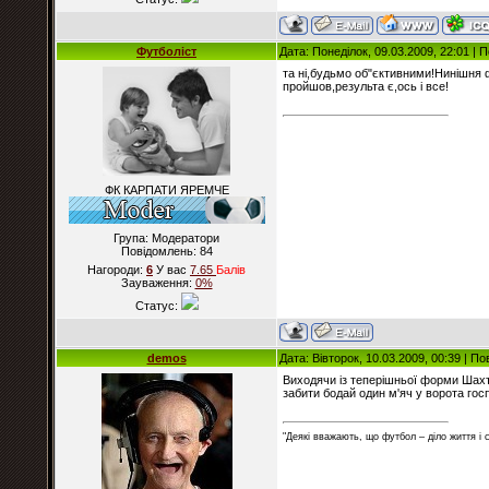
Футболіст
Дата: Понеділок, 09.03.2009, 22:01 |
та ні,будьмо об"єктивними!Нинішня 
пройшов,результа є,ось і все!
ФК КАРПАТИ ЯРЕМЧЕ
Група: Модератори
Повідомлень:
84
Нагороди:
6
У вас
7.65
Балiв
Зауваження:
0%
Статус:
demos
Дата: Вівторок, 10.03.2009, 00:39 | П
Виходячи із теперішньої форми Шахта
забити бодай один м'яч у ворота госп
"Деякі вважають, що футбол – діло життя і