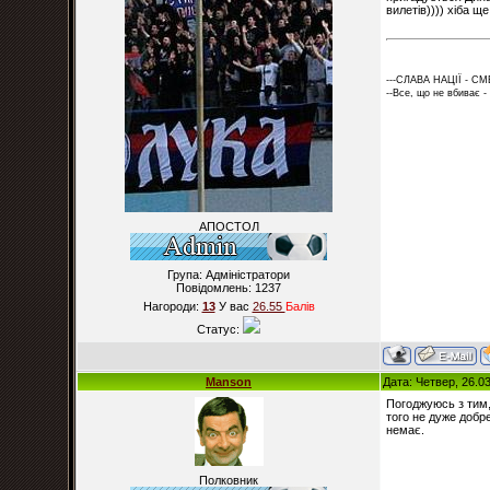
вилетів)))) хіба 
---СЛАВА НАЦІЇ - СМ
--Все, що не вбиває -
АПОСТОЛ
Група: Адміністратори
Повідомлень:
1237
Нагороди:
13
У вас
26.55
Балiв
Статус:
Manson
Дата: Четвер, 26.0
Погоджуюсь з тим,
того не дуже добре
немає.
Полковник