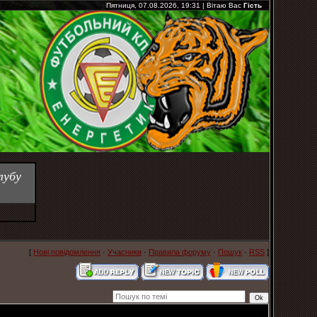
Пятниця, 07.08.2026, 19:31
|
Вітаю Вас
Гість
лубу
[
Нові повідомлення
·
Учасники
·
Правила форуму
·
Пошук
·
RSS
]