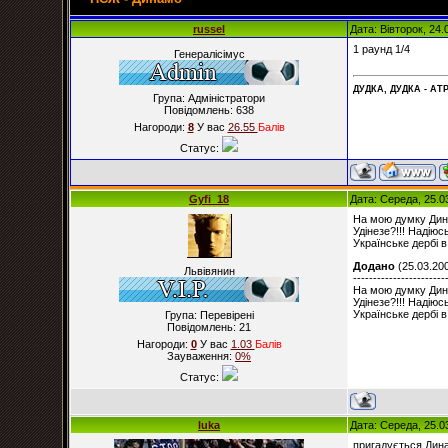
russel
Дата: Вівторок, 24
1 раунд 1/4
Генералісімус
ДУДКА, ДУДКА - АТР
Група: Адміністратори
Повідомлень:
638
Нагороди:
8
У вас
26.55
Балiв
Статус:
Gyfi_18
Дата: Середа, 25.0
На мою думку Дина
Удінезе?!!! Надіюс
Українське дербі в 
Додано
(25.03.200
Львівянин
-----------------------
На мою думку Дина
Удінезе?!!! Надіюс
Українське дербі в 
Група: Перевірені
Повідомлень:
21
Нагороди:
0
У вас
1.03
Балiв
Зауваження:
0%
Статус:
luka
Дата: Середа, 25.0
пригадується Дина