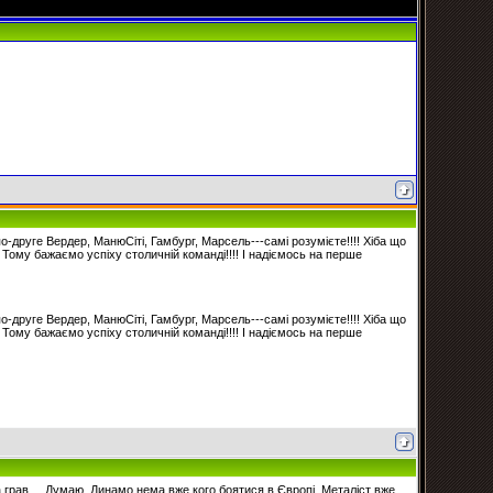
друге Вердер, МанюСіті, Гамбург, Марсель---самі розумієте!!!! Хіба що
! Тому бажаємо успіху столичній команді!!!! І надіємось на перше
друге Вердер, МанюСіті, Гамбург, Марсель---самі розумієте!!!! Хіба що
! Тому бажаємо успіху столичній команді!!!! І надіємось на перше
грав.... Думаю, Динамо нема вже кого боятися в Європі. Металіст вже