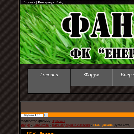
Головна
|
Реєстрація
|
Вхід
Головна
Форум
Енерг
1
Сторінка
1
з
1
Модератор форуму:
Футболіст
Форум
»
Єврокубки
»
Матчі єврокубків 2008/2009
»
ПСЖ - Динамо
(Кубок Уєфа)
ПСЖ - Динамо