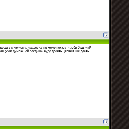
манда в минулому, яка досих пір може показати зуби будь-якій
анцузів! Думаю цей поєдинок буде досить цікавим і не дасть