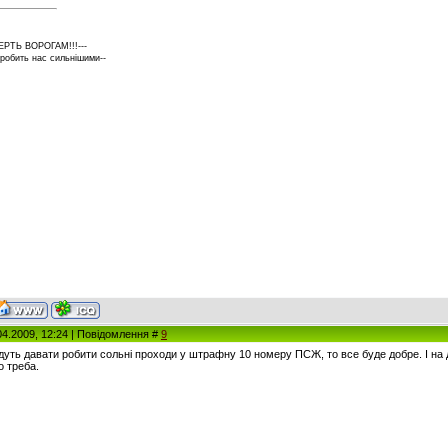
ЕРТЬ ВОРОГАМ!!!---
 робить нас сильнішими--
04.2009, 12:24 | Повідомлення #
9
уть давати робити сольні проходи у штрафну 10 номеру ПСЖ, то все буде добре. І на 
о треба.