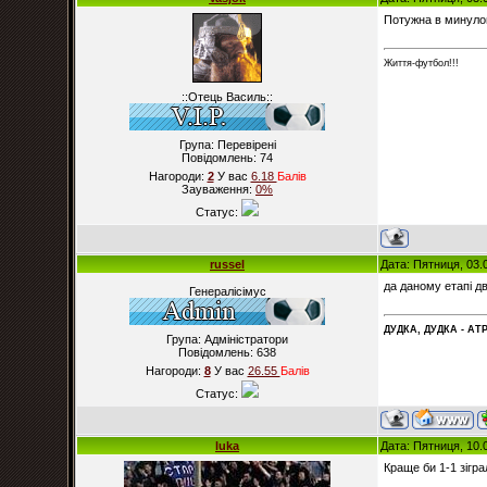
Потужна в минуло
Життя-футбол!!!
::Отець Василь::
Група: Перевірені
Повідомлень:
74
Нагороди:
2
У вас
6.18
Балiв
Зауваження:
0%
Статус:
russel
Дата: Пятниця, 03.
да даному етапі дв
Генералісімус
ДУДКА, ДУДКА - АТР
Група: Адміністратори
Повідомлень:
638
Нагороди:
8
У вас
26.55
Балiв
Статус:
luka
Дата: Пятниця, 10.
Краще би 1-1 зігр