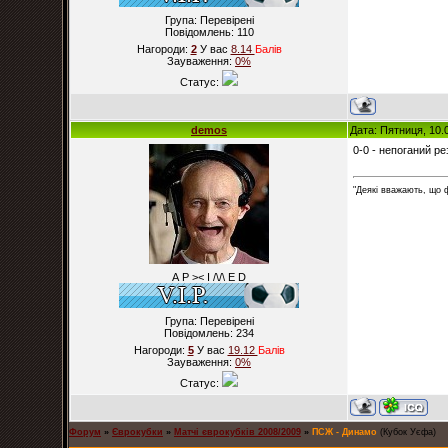
Група: Перевірені
Повідомлень:
110
Нагороди:
2
У вас
8.14
Балiв
Зауваження:
0%
Статус:
demos
Дата: Пятниця, 10.
0-0 - непоганий ре
"Деякі вважають, що 
А Р >< I /\/\ E D
Група: Перевірені
Повідомлень:
234
Нагороди:
5
У вас
19.12
Балiв
Зауваження:
0%
Статус:
Форум
»
Єврокубки
»
Матчі єврокубків 2008/2009
»
ПСЖ - Динамо
(Кубок Уєфа)