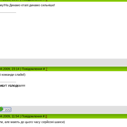
му!На Динамо етапі динамо сильніше!
04.2009, 23:14 | Повідомлення #
7
і команди слабкі!)
ИБУT УБЛЮДКА!!!!!
04.2009, 11:54 | Повідомлення #
8
али, але мають до цього часу серйозні шанси)