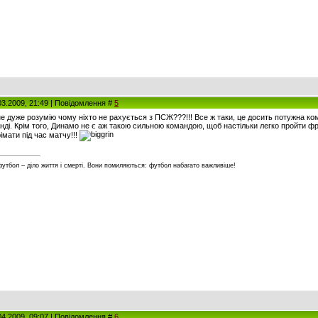
03.2009, 21:49 | Повідомлення #
5
не дуже розумію чому ніхто не рахується з ПСЖ???!!! Все ж таки, це досить потужна ко
нді. Крім того, Динамо не є аж такою сильною командою, щоб настільки легко пройти фр
імати під час матчу!!!
футбол – діло життя і смерті. Вони помиляються: футбол набагато важливіше!
04.2009, 09:07 | Повідомлення #
6