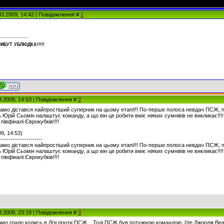
.03.2009, 14:42 | Повідомлення #
1
ИБУT УБЛЮДКА!!!!!
3.2009, 14:53 | Повідомлення #
2
мо дістався найпростіший суперник на цьому етапі!!! По-перше полоса невдач ПСЖ, по-
ь Юрій Сьомін налаштує команду, а що він це робити вміє ніяких сумнівів не викликає!!!
півфіналі Єврокубків!!!!
9, 14:53)
----------------------
мо дістався найпростіший суперник на цьому етапі!!! По-перше полоса невдач ПСЖ, по-
ь Юрій Сьомін налаштує команду, а що він це робити вміє ніяких сумнівів не викликає!!!
півфіналі Єврокубків!!!!
3.2009, 23:19 | Повідомлення #
3
мо грало колись в Лізі проти ПСЖ... Тоді ПСЖ був потужною командою. Ще Джордж Веа 