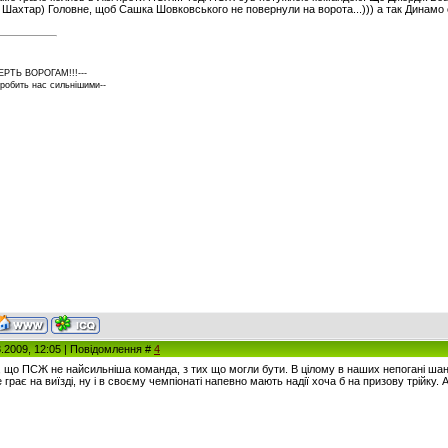
ще Шахтар) Головне, щоб Сашка Шовковського не повернули на ворота...))) а так Динамо 
ЕРТЬ ВОРОГАМ!!!---
 робить нас сильнішими--
3.2009, 12:05 | Повідомлення #
4
 що ПСЖ не найсильніша команда, з тих що могли бути. В цілому в наших непогані ша
 грає на виїзді, ну і в своєму чемпіонаті напевно мають надії хоча б на призову трійку. 