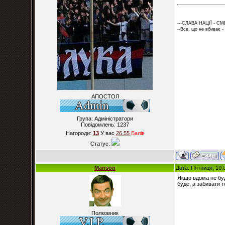
---СЛАВА НАЦІЇ - СМ
--Все, що не вбиває -
АПОСТОЛ
Група: Адміністратори
Повідомлень:
1237
Нагороди:
13
У вас
26.55
Балiв
Статус:
Manson
Дата: Пятниця, 10.
Якщо вдома не буд
буде, а забивати т
Полковник