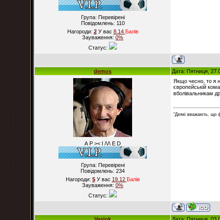
Група: Перевірені
Повідомлень:
110
Нагороди:
2
У вас
8.14
Балiв
Зауваження:
0%
Статус:
demos
Дата: Пятниця, 27.
Якщо чесно, то я 
європейській кома
вболівальникам др
"Деякі вважають, що 
А Р >< I /\/\ E D
Група: Перевірені
Повідомлень:
234
Нагороди:
5
У вас
19.12
Балiв
Зауваження:
0%
Статус:
Vasjok
Дата: Пятниця, 03.