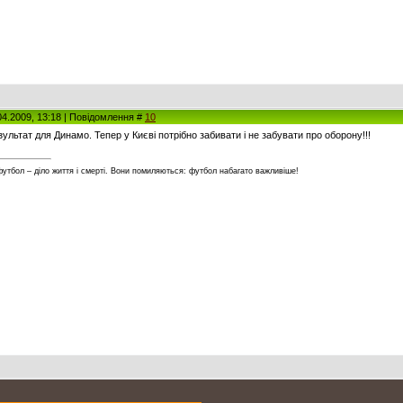
04.2009, 13:18 | Повідомлення #
10
зультат для Динамо. Тепер у Києві потрібно забивати і не забувати про оборону!!!
футбол – діло життя і смерті. Вони помиляються: футбол набагато важливіше!