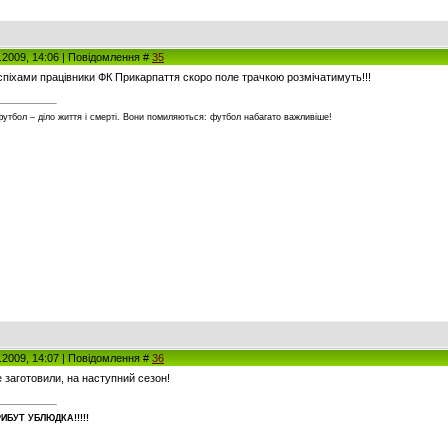
5.2009, 14:06 | Повідомлення #
35
успіхами працівники ФК Прикарпаття скоро поле трачкою розмічатимуть!!!
футбол – діло життя і смерті. Вони помиляються: футбол набагато важливіше!
5.2009, 14:07 | Повідомлення #
36
е заготовили, на наступний сезон!
ИБУT УБЛЮДКА!!!!!