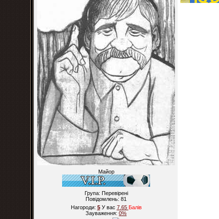
Майор
Група: Перевірені
Повідомлень:
81
Нагороди:
5
У вас
7.65
Балiв
Зауваження:
0%