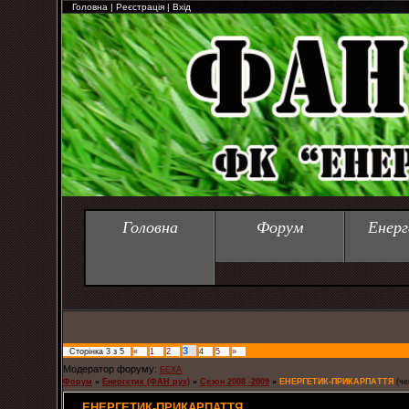
Головна
|
Реєстрація
|
Вхід
Головна
Форум
Енерг
3
Сторінка
3
з
5
«
1
2
4
5
»
Модератор форуму:
БЕХА
Форум
»
Енергетик (ФАН рух)
»
Cезон 2008 -2009
»
ЕНЕРГЕТИК-ПРИКАРПАТТЯ
(че
ЕНЕРГЕТИК-ПРИКАРПАТТЯ