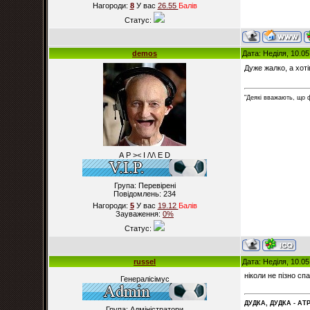
Нагороди:
8
У вас
26.55
Балiв
Статус:
demos
Дата: Неділя, 10.0
Дуже жалко, а хоті
"Деякі вважають, що 
А Р >< I /\/\ E D
Група: Перевірені
Повідомлень:
234
Нагороди:
5
У вас
19.12
Балiв
Зауваження:
0%
Статус:
russel
Дата: Неділя, 10.0
ніколи не пізно сп
Генералісімус
ДУДКА, ДУДКА - АТР
Група: Адміністратори