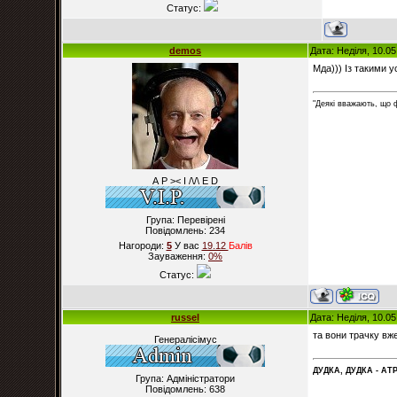
Статус:
demos
Дата: Неділя, 10.0
Мда))) Із такими 
"Деякі вважають, що 
А Р >< I /\/\ E D
Група: Перевірені
Повідомлень:
234
Нагороди:
5
У вас
19.12
Балiв
Зауваження:
0%
Статус:
russel
Дата: Неділя, 10.0
та вони трачку вж
Генералісімус
ДУДКА, ДУДКА - АТР
Група: Адміністратори
Повідомлень:
638