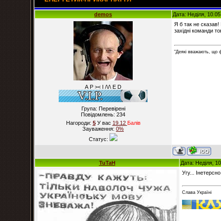
demos
Дата: Неділя, 10.0
Я б так не сказав
західні команди т
"Деякі вважають, що 
А Р >< I /\/\ E D
Група: Перевірені
Повідомлень:
234
Нагороди:
5
У вас
19.12
Балiв
Зауваження:
0%
Статус:
TuTaH
Дата: Неділя, 1
Угу... Інетерсн
Слава Україні