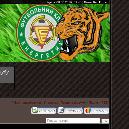
Неділя, 09.08.2026, 09:45
|
Вітаю Вас
Гість
лубу
[
Нові повідомлення
·
Учасники
·
Правила форуму
·
Пошук
·
RSS
]