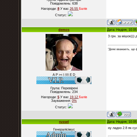
Повідомлень:
638
Нагороди:
8
У вас
26.55
Балiв
Статус:
demos
Дата: Неділя, 10.0
3 грн. за мішок)))
"Деякі вважають, що 
А Р >< I /\/\ E D
Група: Перевірені
Повідомлень:
234
Нагороди:
5
У вас
19.12
Балiв
Зауваження:
0%
Статус:
russel
Дата: Неділя, 10.0
ну ладно 2.8 як су
Генералісімус