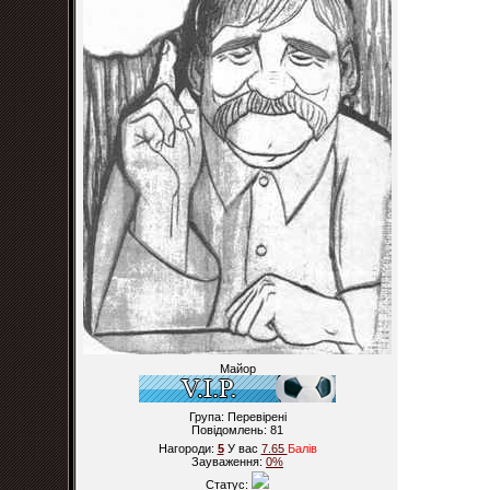
Майор
Група: Перевірені
Повідомлень:
81
Нагороди:
5
У вас
7.65
Балiв
Зауваження:
0%
Статус: