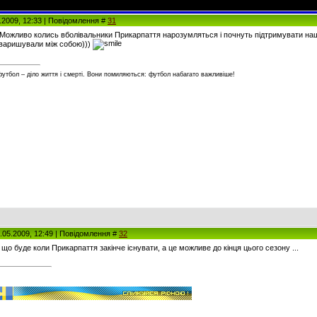
5.2009, 12:33 | Повідомлення #
31
! Можливо колись вболівальники Прикарпаття нарозумляться і почнуть підтримувати нашу
оваришували між собою)))
футбол – діло життя і смерті. Вони помиляються: футбол набагато важливіше!
0.05.2009, 12:49 | Повідомлення #
32
о що буде коли Прикарпаття закінче існувати, а це можливе до кінця цього сезону ...