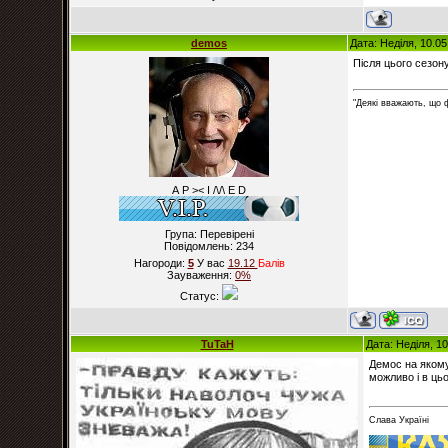
demos
Дата: Неділя, 10.0
Після цього сезон
"Деякі вважають, що 
А Р >< I /\/\ E D
Група: Перевірені
Повідомлень:
234
Нагороди:
5
У вас
19.12
Балiв
Зауваження:
0%
Статус:
TuTaH
Дата: Неділя, 1
Демос на якомус
можливо і в ць
Слава Україні