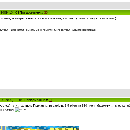
5.2009, 13:40 | Повідомлення #
33
у команда наврят закінчить своє існуваня, а от наступнього року все можливо)))
футбол – діло життя і смерті. Вони помиляються: футбол набагато важливіше!
0.05.2009, 13:49 | Повідомлення #
34
ь сайті я читав що в Прикарпаття замість 3.5 міліонів 650 тисяч бюджету .... міська і 
ому сезоні