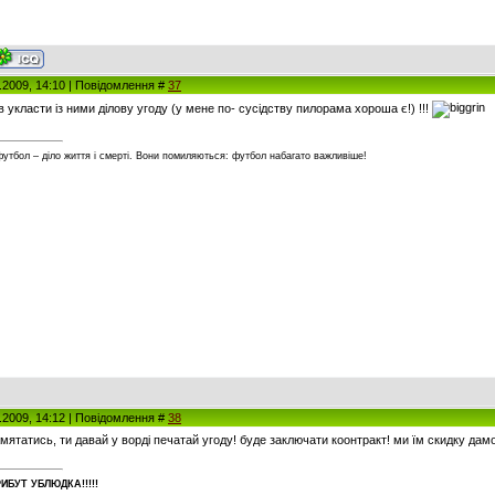
5.2009, 14:10 | Повідомлення #
37
в укласти із ними ділову угоду (у мене по- сусідству пилорама хороша є!) !!!
футбол – діло життя і смерті. Вони помиляються: футбол набагато важливіше!
5.2009, 14:12 | Повідомлення #
38
амятатись, ти давай у ворді печатай угоду! буде заключати коонтракт! ми їм скидку дамо
ИБУT УБЛЮДКА!!!!!