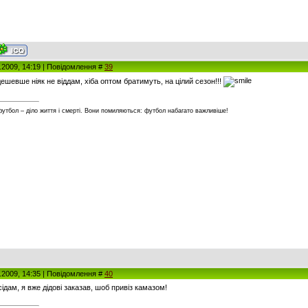
5.2009, 14:19 | Повідомлення #
39
 дешевше ніяк не віддам, хіба оптом братимуть, на цілий сезон!!!
футбол – діло життя і смерті. Вони помиляються: футбол набагато важливіше!
5.2009, 14:35 | Повідомлення #
40
сідам, я вже дідові заказав, шоб привіз камазом!