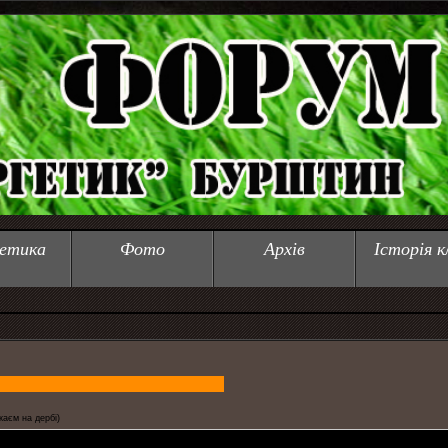
етика
Фото
Архів
Історія к
каєм на дербі)