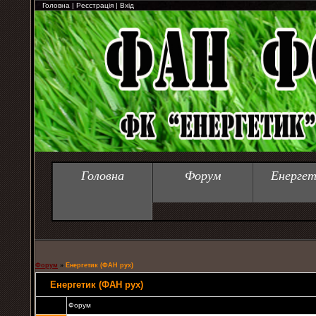
Головна
|
Реєстрація
|
Вхід
Головна
Форум
Енергет
Форум
»
Енергетик (ФАН рух)
Енергетик (ФАН рух)
Форум