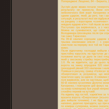
Попереджені: Лещенко, 84 – Беркита, 22
Зустріч дуже жваво почали «енергети
результату не принесла. Вони хоч
небезпечного біля воріт Качоренко н
одним ударом, який, до речі, так і 
ситуація, в результаті якої він відбув
на рандеву з воротарем «сонячних» в
невдало вдарив м'яч і той пішов за меж
Поступово гра вирівнялася, а з часо
Можна не сумніватися, що свою пор
Володимира Шеховцова після гри отри
так само Тарасенко.
На 39-ій хвилині хорошим ударом з
трьома хвилинами опісля – з хор
свистком на перерву все той же Тара
мимо.
Після відпочинку господарі вийшли 
пристойну карусель на підступах до ш
половини матчу це дало їм свої пло
який у високому стрибку перестрибну
1:0. Як не відмітити, що до цього 
ворота на замку впродовж 320 хвил
(рекордний рівний 333 хвилинам і нал
Повівши в рахунку, гравці «Геліоса» з
«Енергетики» ж, розуміючи, що нео
практично одну за однією. Зі свіжими 
полі вирівняли, але не настільки, що
60-ій хвилині зусиллями Долотко вон
Качоренко, і повторили цей фокус на 7
за комір голкіперові) був украй непри
спокійно перевів на кутовій.
На відміну від гостей, харків'яни за
вразити ворота «Енергетика» (всього 
два вийшли точними). І не біда, що 
напевно, доречно пригадати, що при 
по комірах суперника, можна сказати,
удалося до фінального свистка зб