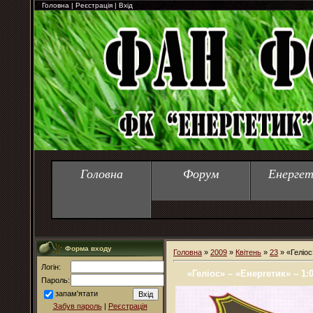
Головна
|
Реєстрація
|
Вхід
Головна
Форум
Енергет
Форма входу
Головна
»
2009
»
Квітень
»
23
» «Геліос
Логін:
«Геліос» – «Енергетик» – 1:0
Пароль:
запам'ятати
Забув пароль
|
Реєстрація