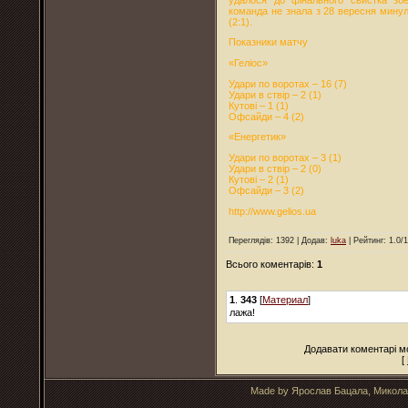
команда не знала з 28 вересня минул
(2:1).
Показники матчу
«Геліос»
Удари по воротах – 16 (7)
Удари в ствір – 2 (1)
Кутові – 1 (1)
Офсайди – 4 (2)
«Енергетик»
Удари по воротах – 3 (1)
Удари в ствір – 2 (0)
Кутові – 2 (1)
Офсайди – 3 (2)
http://www.gelios.ua
Переглядів
: 1392 |
Додав
:
luka
|
Рейтинг
:
1.0
/
1
Всього коментарів
:
1
1
.
343
[
Материал
]
лажа!
Додавати коментарі м
[
Made by Ярослав Бацала, Микола 