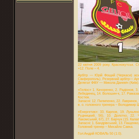
22 квітня 2009 року. Краснокутськ. С
+12. Поле – 4.
Арбітр — Юрій Фощий (Черкаси) аси
Сімферополь). Резервний арбітр— Арт
Делегат ФФУ — Микола Даневіч (Київ)
«Геліос» 1. Качоренко, 2. Радіонов, 3
Лебединец, 14. Волошин-к, 17. Рамазан
Костюк.
Запасні: 12. Пилипенко, 22. Лавринок, 
в. о. головного тренера – Володимир 
«Енергетик»: 33. Карпов, 19. Лукьяно
Рудницкий, 56), 10. Долотко, 22. 
Лакомський, 67), 27. Барчук (15. Калап
Запасні: 1. Бандрівський, 13. Пащенко
Головний тренер – Михайло Савка.
Гол:Андрій КОВАЛЬ 50 (1:0).