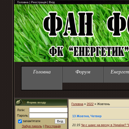
Головна
|
Реєстрація
|
Вхід
Головна
Форум
Енергет
Форма входу
Головна
»
2022
»
Жовтень
Логін:
Пароль:
13 Жовтня, Четвер
запам'ятати
21:15
Чи є шанс на весну в України? "Ш
Забув пароль
|
Реєстрація