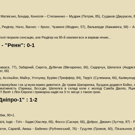
 Матвієнко, Бондар, Конопля – Степаненко – Мудрик (Петряк, 85), Судаков (Джурасек, 8
, Рюдігер, Начо, Васкес – Кроос, Чуамені (Модрич, 57), Вальверде (Камавінга, 68) – Аза
полі творили сенсацію, але Рюдігер на 95-й хвилині все ж вирвав нічию...
- "Ренн": 0-1
ваєв, 77), Забарний, Сирота, Дубінчак (Вівчаренко, 66), Сидорчук, Шепелєв (Андрієв
т, 66)
, Ассіньйон, Майєр, Угочукву, Буріжо (Трюффер, 84), Терр'є (Сулемана, 66), Калімуендо-
 єврокубках і на ці муки важко дивитися. До травм Шапаренка, Бущана додався Бойко, 
рвативність (Гармаш, Бєсєдін, Шепелєв в складі коли є молоді Самба Діалло, Яцик
!!! Виліт з Ліги Європи і примарна надія на 3-тє місце з такою грою.
Дніпро-1" : 1-2
бик, 90+1.
їлі, Іодіс - Гоїч - Хаджі (Хаслер, 66), Фоссо (Сасере, 66), Доброс, Джокич (Зуттер, 87) - 
ок, Сарапій, Амаш - Бабенко (Рубчинський, 76) - Гуцуляк (Громов, 60), Піхальонок (Го