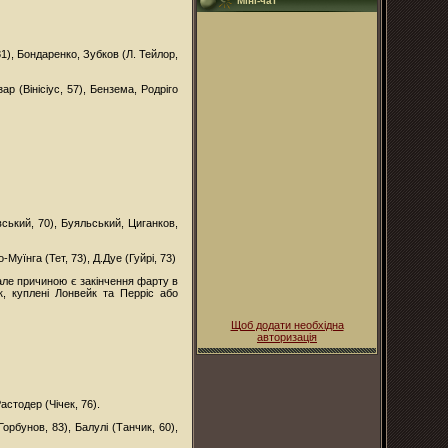
Міні-чат
1), Бондаренко, Зубков (Л. Тейлор,
р (Вінісіус, 57), Бензема, Родріго
ський, 70), Буяльський, Циганков,
Муїнга (Тет, 73), Д.Дуе (Гуйрі, 73)
але причиною є закінчення фарту в
, куплені Лонвейк та Перріс або
Щоб додати необхідна
авторизація
Растодер (Чічек, 76).
рбунов, 83), Балулі (Танчик, 60),