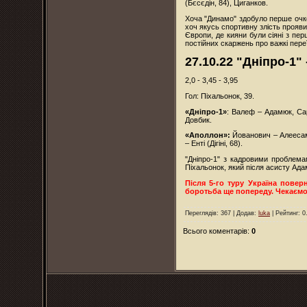
(Бєсєдін, 84), Циганков.
Хоча "Динамо" здобуло перше очко
хоч якусь спортивну злість проявив
Європи, де кияни були сіяні з пе
постійних скаржень про важкі переї
27.10.22 "Дніпро-1"
2,0 - 3,45 - 3,95
Гол: Піхальонок, 39.
«Дніпро-1»
: Валеф – Адамюк, Сар
Довбик.
«Аполлон»:
Йованович – Алеесамі
– Енті (Дігіні, 68).
"Дніпро-1" з кадровими проблема
Піхальонок, який після асисту Ад
Після 5-го туру Україна повер
боротьба ще попереду. Чекаємо 
Переглядів
: 367 |
Додав
:
luka
|
Рейтинг
:
0
Всього коментарів
:
0