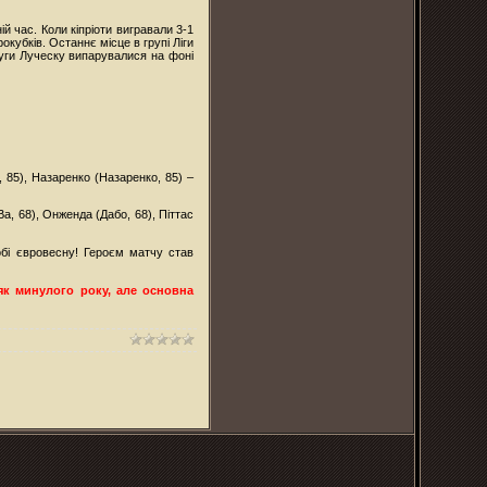
 час. Коли кіпріоти вигравали 3-1
окубків. Останнє місце в групі Ліги
луги Луческу випарувалися на фоні
, 85), Назаренко (Назаренко, 85) –
а, 68), Онженда (Дабо, 68), Піттас
обі євровесну! Героєм матчу став
 як минулого року, але основна