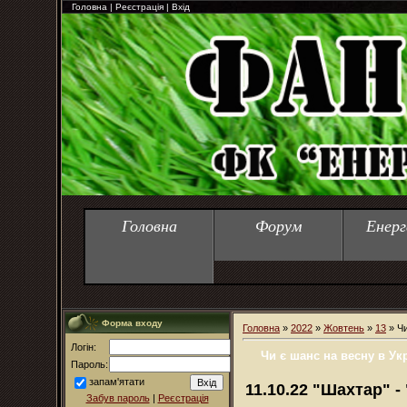
Головна
|
Реєстрація
|
Вхід
Головна
Форум
Енерг
Форма входу
Головна
»
2022
»
Жовтень
»
13
» Чи
Логін:
Чи є шанс на весну в Ук
Пароль:
запам'ятати
11.10.22 "Шахтар" -
Забув пароль
|
Реєстрація