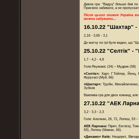
Дивна гра: "Вадуц" більше бив по
Приємно забивати, а не пропускат
Після цього тижня Україна ви
можна забувати...
16.10.22 "Шахтар" -
2,16 - 3,65 - 3,1
До матчу по грі було видно, що "Ша
25.10.22 "Селтік" - 
1,7 - 4,2 - 4,8
Голи:Якумакіс (34) – Мудрик (58)
«Селтік»:
Харт, Г.Тейлор, Йенц, 
Фурухасі (Муй, 66)
«Шахтар»:
Трубін, Михайличенко, 
Зубков
Важлива гра для двох команд, але 
27.10.22 "АЕК Ларна
3,2 - 3,3 - 2,3
Голи: Альтман, 26, 72, Лопеш, 53 –
АЕК Ларнака:
Пірич, Енглезу, Том
83), Лопеш (Мамас, 66).
«Динамо» Київ:
Нещерет, Вівчар