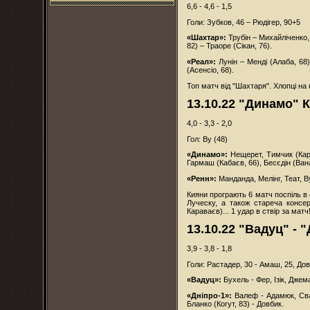
6,6 - 4,6 - 1,5
Голи: Зубков, 46 – Рюдігер, 90+5
«Шахтар»:
Трубін – Михайліченко,
82) – Траоре (Сікан, 76).
«Реал»:
Лунін – Менді (Алаба, 68)
(Асенсіо, 68).
Топ матч від "Шахтаря". Хлопці на 
13.10.22 "Динамо" К 
4,0 - 3,3 - 2,0
Гол: Ву (48)
«Динамо»:
Нещерет, Тимчик (Кара
Гармаш (Кабаєв, 66), Бесєдін (Вана
«Ренн»:
Манданда, Мелінг, Теат, Ву
Кияни програють 6 матч поспіль в
Луческу, а також стареча консе
Караваєв)... 1 удар в ствір за матч
13.10.22 "Вадуц" - "
3,9 - 3,8 - 1,8
Голи: Растадер, 30 - Амаш, 25, Дов
«Вадуц»:
Бухель - Фер, Ізік, Джема
«Дніпро-1»:
Валеф - Адамюк, Сват
Бланко (Когут, 83) - Довбик.