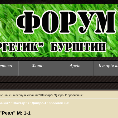
етика
Фото
Архів
Історія к
 є шанс на весну в України? "Шахтар" і "Дніпро-1" зробили це!
раїни? "Шахтар" і "Дніпро-1" зробили це!
 "Реал" М: 1-1