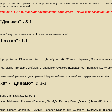
 воротах, менше тримав мяч, перший пропустив і вже коли повірив в нічию - отримав
и на останніх хвилинах!
летіла з ТОП-15 таблиці коефіцієнтів єврокубків і якщо так закінчиться п
 "Динамо" : 3-1
хтар" підготовлений краще. І фізично, і психологічно!
"Шахтар": 1-1
Картер-Вікенц, Юранович, Хатате (Тернбулл, 84), О'Райлі, Якумакіс, Хакшабанович (
Матвієнко, Бондар, Л.Тейлор, Степаненко, Судаков (Кривцов, 90), Бондаренко, Мудрик 
позитивний результат для гірників. Мудрик забиває красивий гол і дарує весну Україні!
ка" - "Динамо" К: 3-3
 Ванат, 45, Гармаш, 82, 90+1
ович, Мілічевич, Росалес (Гонсалес, 89), Луїш Густаву, Понс, Дьюрчо (Наум, 89), Альтм
енко, Сирота, Забарний, Тимчик, Шепелєв (Діалло, 84), Сидорчук, Буяльський (Перріс