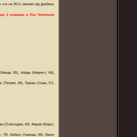
 гол на 90+1 хвилині від Довбика.
ро 2 команди в Лізі Чемпіонів
Маеда, 65), Абада (Форрест, 66),
(Петряк, 90), Траоре (Сікан, 57),
ан (Олатунджи, 83), Фараж (Кіпрос,
, 76), Кабаєв (Гармаш, 65), Ванат