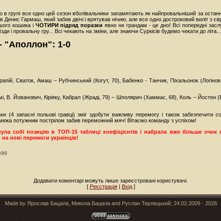
 в групі все одно цей сезон вболівальники запамятають як найпровальніший за останній
 Денис Гармаш, який забив двічі і врятував нічию, але все одно достроковий виліт з євр
ршого кошика і
ЧОТИРИ підряд поразки
явно не грандам - це дно! Всі попередні зас
зди і провальну гру... Всі чекають на зміни, але знаючи Суркісів будемо чекати до літа...
 - "Аполлон": 1-0
апій, Сваток, Амаш – Рубчинський (Когут, 70), Бабенко - Танчик, Піхальонок (Логінов
, В. Йованович, Кіріяку, Кабрал (Жраді, 79) – Шполярич (Хаммас, 68), Коль – Йостен (В
ми (4 запасні польові гравці) зміг здобути важливу перемогу і також забезпечити с
амюка потужним пострілом забив переможний мяч! Вітаємо команду з успіхом!
нула собі позицію в ТОП-15 таблиці коефіцієнтів і набрала вже більше очок
на нові перемоги українців!
.0
/
0
Додавати коментарі можуть лише зареєстровані користувачі.
[
Реєстрація
|
Вхід
]
Made by Ярослав Бацала, Микола Бацала and Руслан Терлецький; 24.02.2009 - 2026