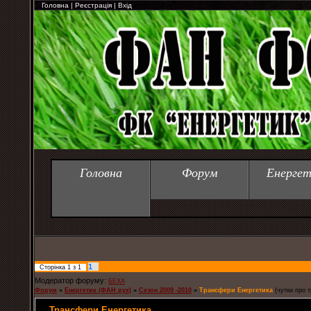
Головна
|
Реєстрація
|
Вхід
Головна
Форум
Енергет
1
Сторінка
1
з
1
Модератор форуму:
БЕХА
Форум
»
Енергетик (ФАН рух)
»
Сезон 2009 -2010
»
Трансфери Енергетика
(чутки про 
Трансфери Енергетика