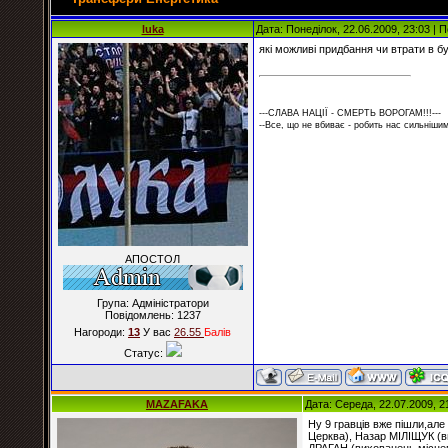
luka
Дата: Понеділок, 22.06.2009, 23:03 |
які можливі придбання чи втрати в 
---СЛАВА НАЦІЇ - СМЕРТЬ ВОРОГАМ!!!---
--Все, що не вбиває - робить нас сильнішим
АПОСТОЛ
Група: Адміністратори
Повідомлень:
1237
Нагороди:
13
У вас
26.55
Балiв
Статус:
MAZAFAKA
Дата: Середа, 22.07.2009, 2
Ну 9 гравців вже пішли,ал
Церква), Назар МІЛІЩУК (в