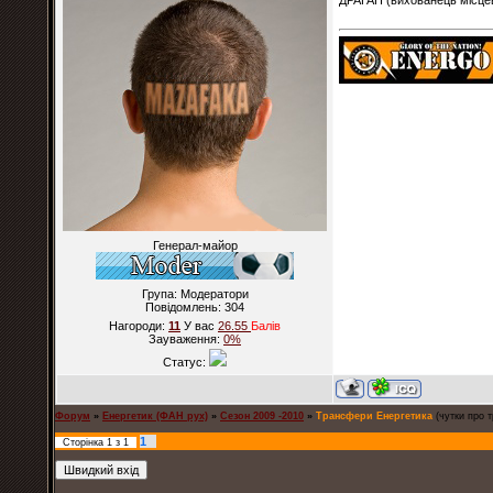
ДРАГАН (вихованець місцев
Генерал-майор
Група: Модератори
Повідомлень:
304
Нагороди:
11
У вас
26.55
Балiв
Зауваження:
0%
Статус:
Форум
»
Енергетик (ФАН рух)
»
Сезон 2009 -2010
»
Трансфери Енергетика
(чутки про 
1
Сторінка
1
з
1