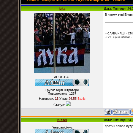
luka
Дата: Пятниця, 24.
В якому турі Енер
---СЛАВА НАЦІЇ - СМ
--Все, що не вбиває -
АПОСТОЛ
Група: Адміністратори
Повідомлень:
1237
Нагороди:
13
У вас
26.55
Балiв
Статус:
russel
Дата: Пятниця, 24.
проти Геліоса буде
Генералісімус