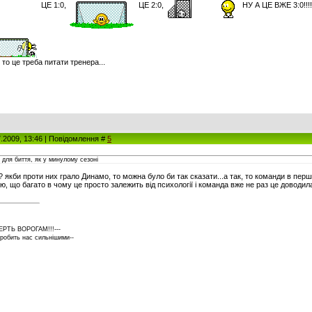
ЦЕ 1:0,
ЦЕ 2:0,
НУ А ЦЕ ВЖЕ 3:0!!!!
 то це треба питати тренера...
7.2009, 13:46 | Повідомлення #
5
 для биття, як у минулому сезоні
 якби проти них грало Динамо, то можна було би так сказати...а так, то команди в перші
аю, що багато в чому це просто залежить від психології і команда вже не раз це доводила
ЕРТЬ ВОРОГАМ!!!---
 робить нас сильнішими--