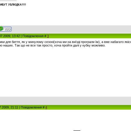
ИБУT УБЛЮДКА!!!!!
07.2009, 13:42 | Повідомлення #
3
ики для биття, як у минулому сезоні(хоча ми на виїзді програли їм), а вже набагато як
о наших. Так що не все так просто, хоча пройти далі у кубку можливо.
7.2009, 21:11 | Повідомлення #
4