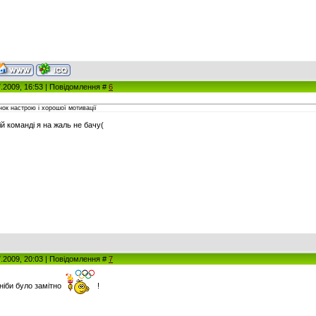
7.2009, 16:53 | Повідомлення #
6
нок настрою і хорошої мотивації
й команді я на жаль не бачу(
7.2009, 20:03 | Повідомлення #
7
 ніби було замітно
!