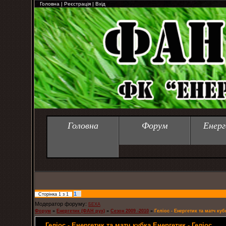
Головна
|
Реєстрація
|
Вхід
Головна
Форум
Енерг
1
Сторінка
1
з
1
Модератор форуму:
БЕХА
Форум
»
Енергетик (ФАН рух)
»
Сезон 2009 -2010
»
Геліос - Енергетик та матч куб
Геліос - Енергетик та матч кубка Енергетик - Геліос