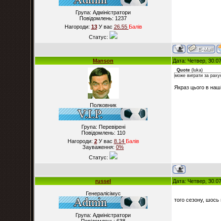
Група: Адміністратори
Повідомлень:
1237
Нагороди:
13
У вас
26.55
Балiв
Статус:
Manson
Дата: Четвер, 30.0
Quote
(
luka
)
може виграти за раху
Якраз цього в наші
Полковник
Група: Перевірені
Повідомлень:
110
Нагороди:
2
У вас
8.14
Балiв
Зауваження:
0%
Статус:
russel
Дата: Четвер, 30.0
Генералісімус
того сезону, шось
Група: Адміністратори