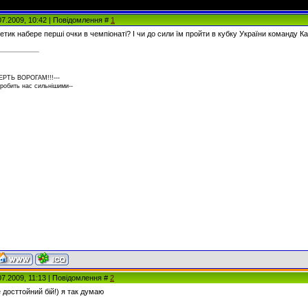
07.2009, 10:42 | Повідомлення #
1
гетик набере перші очки в чемпіонаті? І чи до сили їм пройти в кубку України команду
ЕРТЬ ВОРОГАМ!!!---
 робить нас сильнішими--
07.2009, 11:13 | Повідомлення #
2
 досттойний бій!) я так думаю