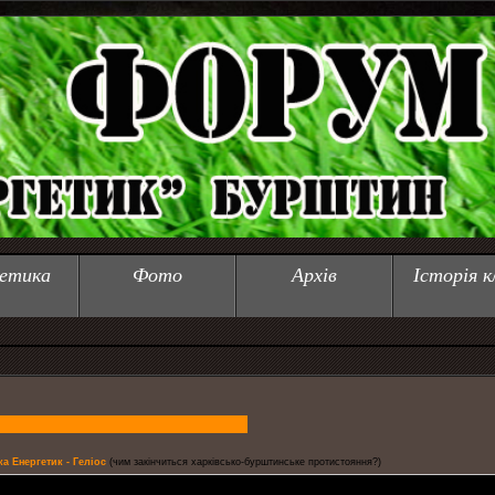
етика
Фото
Архів
Історія к
ка Енергетик - Геліос
(чим закінчиться харківсько-бурштинське протистояння?)