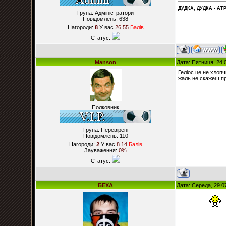
ДУДКА, ДУДКА - АТР
Група: Адміністратори
Повідомлень:
638
Нагороди:
8
У вас
26.55
Балiв
Статус:
Manson
Дата: Пятниця, 24.
Геліос це не хлопч
жаль не скажеш пр
Полковник
Група: Перевірені
Повідомлень:
110
Нагороди:
2
У вас
8.14
Балiв
Зауваження:
0%
Статус:
БЕХА
Дата: Середа, 29.0