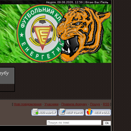
Неділя, 09.08.2026, 12:56
|
Вітаю Вас
Гість
лубу
[
Нові повідомлення
·
Учасники
·
Правила форуму
·
Пошук
·
RSS
]