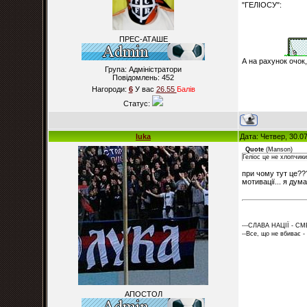
"ГЕЛІОСУ":
ПРЕС-АТАШЕ
А на рахунок очок,
Група: Адміністратори
Повідомлень:
452
Нагороди:
6
У вас
26.55
Балiв
Статус:
luka
Дата: Четвер, 30.0
Quote
(
Manson
)
Геліос це не хлопчики
при чому тут це???
мотивації... я дум
---СЛАВА НАЦІЇ - СМ
--Все, що не вбиває -
АПОСТОЛ