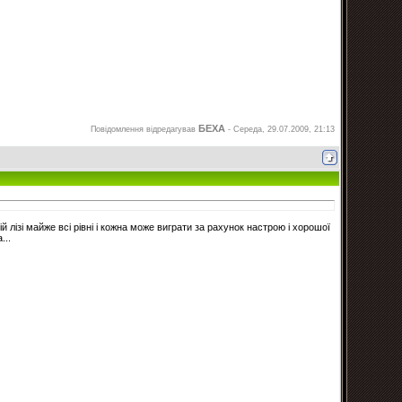
БЕХА
Повідомлення відредагував
-
Середа, 29.07.2009, 21:13
й лізі майже всі рівні і кожна може виграти за рахунок настрою і хорошої
...