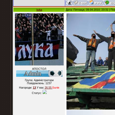
luka
Дата: Пятниця, 09.04.2010, 23:31 | П
АПОСТОЛ
Група: Адміністратори
Повідомлень:
1237
Нагороди:
13
У вас
26.55
Балiв
Статус: