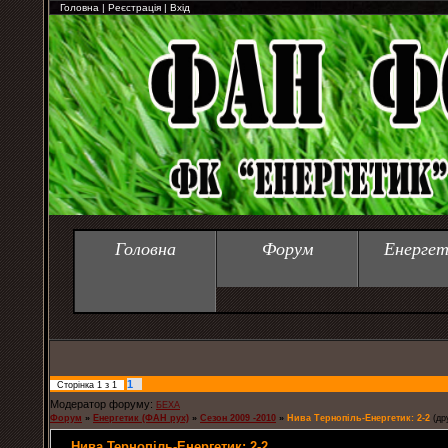
Головна
|
Реєстрація
|
Вхід
Головна
Форум
Енергет
1
Сторінка
1
з
1
Модератор форуму:
БЕХА
Форум
»
Енергетик (ФАН рух)
»
Сезон 2009 -2010
»
Нива Тернопіль-Енергетик: 2-2
(др
Нива Тернопіль-Енергетик: 2-2