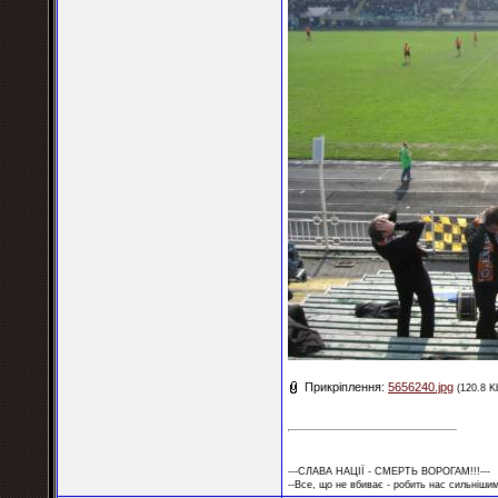
Прикріплення:
5656240.jpg
(120.8 K
---СЛАВА НАЦІЇ - СМЕРТЬ ВОРОГАМ!!!---
--Все, що не вбиває - робить нас сильнішим