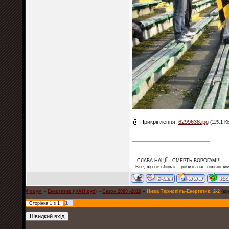
Прикріплення:
6299638.jpg
(115.1 K
---СЛАВА НАЦІЇ - СМЕРТЬ ВОРОГАМ!!!---
--Все, що не вбиває - робить нас сильнішим
Форум
»
Енергетик (ФАН рух)
»
Сезон 2009 -2010
»
Нива Тернопіль-Енергетик: 2-2
(др
1
Сторінка
1
з
1