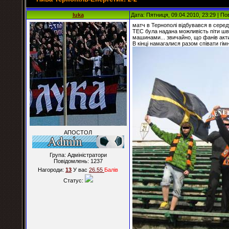
luka
Дата: Пятниця, 09.04.2010, 23:29 | П
матч в Тернополі відбувався в серед
ТЕС була надана можливість піти шви
машинами... звичайно, що фанів акти
В кінці намагалися разом співати гі
АПОСТОЛ
Група: Адміністратори
Повідомлень:
1237
Нагороди:
13
У вас
26.55
Балiв
Статус: