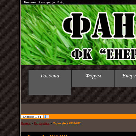
Головна
|
Реєстрація
|
Вхід
Головна
Форум
Енерг
1
Сторінка
1
з
1
Форум
»
Єврокубки
»
Єврокубку 2010-2011