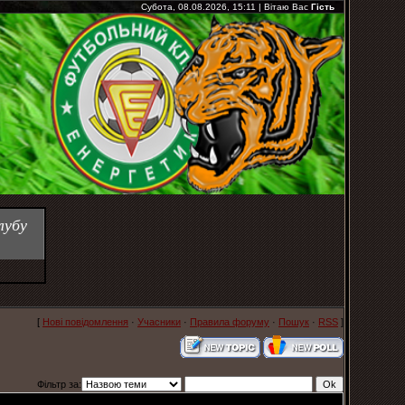
Субота, 08.08.2026, 15:11
|
Вітаю Вас
Гість
лубу
[
Нові повідомлення
·
Учасники
·
Правила форуму
·
Пошук
·
RSS
]
Фільтр за: