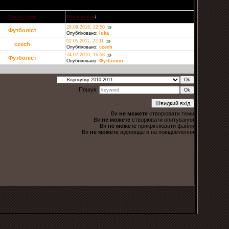
Автор теми
Оновлення
↓
28.09.2016, 22:50
Футболіст
Опубліковано:
luka
02.05.2011, 22:11
czech
Опубліковано:
czech
24.07.2010, 16:58
Футболіст
Опубліковано:
Футболіст
Пошук:
Ви
не можете
створювати теми
Ви
не можете
створювати опитування
Ви
не можете
прикріплювати файли
Ви
не можете
відповідати на повідомлення