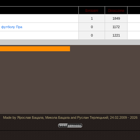
Відповіді
Перегляди
1
1849
у футболу Пра
0
1172
0
1221
Made by Ярослав Бацала, Микола Бацала and Руслан Терлецький; 24.02.2009 - 2026