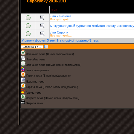
Єврокубку 2010-2011
Тема
Ліга чемпіонів
Все про турнір...
международный турнир по любительскому и женском
Ліга Європи
Все про турнір...
У цьому форумі
3
тем. На сторінці показано
3
тем.
1
Сторінка
1
з
1
Звичайна тема (Є нові повідомлення)
Звичайна тема
Звичайна тема (Немає нових повідомлень)
Тема - опитування
Гаряча тема (Є нові повідомлення)
Важлива тема
Гаряча тема (Немає нових повідомлень)
Гаряча тема
Закрита тема (Немає нових повідомлень)
Закрита тема