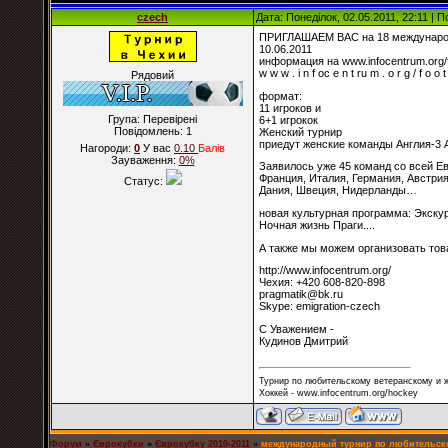
czech
Дата: Понеділок, 02.05.2011, 22:11 |
ПРИГЛАШАЕМ ВАС на 18 международн
10.06.2011
информация на www.infocentrum.org/f
w w w . i n f oc e n t ru m . o r g / f o o t 
Рядовий
формат:
11 игроков и
Група: Перевірені
6+1 игрокок
Повідомлень:
1
Женский турнир
приедут женские команды Англия-3 
Нагороди:
0
У вас
0.10
Балiв
Зауваження:
0%
Заявилось уже 45 команд со всей Е
Франция, Италия, Германия, Австрия
Статус:
Дания, Швеция, Нидерланды…
новая культурная программа: Экскур
Ночная жизнь Праги....
А также мы можем организовать то
http://www.infocentrum.org/
Чехия: +420 608-820-898
pragmatik@bk.ru
Skype: emigration-czech
С Уважением -
Кудинов Дмитрий
Турнир по любительскому ветеранскому и ж
Хоккей - www.infocentrum.org/hockey
Форум
»
Єврокубки
»
Єврокубку 2010-2011
»
международный турнир по любительск