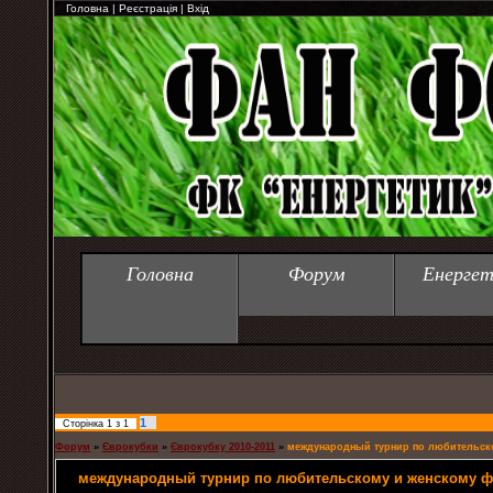
Головна
|
Реєстрація
|
Вхід
Головна
Форум
Енергет
1
Сторінка
1
з
1
Форум
»
Єврокубки
»
Єврокубку 2010-2011
»
международный турнир по любительск
международный турнир по любительскому и женскому ф