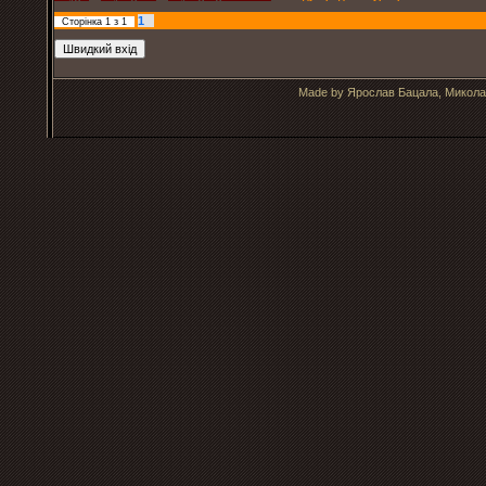
1
Сторінка
1
з
1
Made by Ярослав Бацала, Микола 