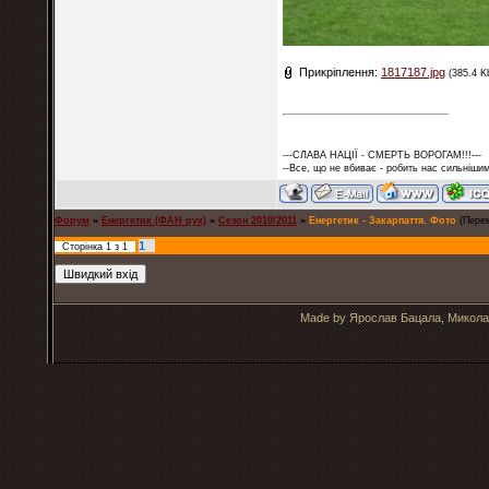
Прикріплення:
1817187.jpg
(385.4 K
---СЛАВА НАЦІЇ - СМЕРТЬ ВОРОГАМ!!!---
--Все, що не вбиває - робить нас сильнішим
Форум
»
Енергетик (ФАН рух)
»
Сезон 2010/2011
»
Енергетик - Закарпаття. Фото
(Перем
1
Сторінка
1
з
1
Made by Ярослав Бацала, Микола 