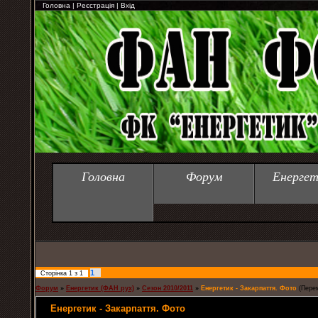
Головна
|
Реєстрація
|
Вхід
Головна
Форум
Енергет
1
Сторінка
1
з
1
Форум
»
Енергетик (ФАН рух)
»
Сезон 2010/2011
»
Енергетик - Закарпаття. Фото
(Перем
Енергетик - Закарпаття. Фото