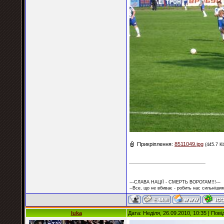
Прикріплення:
8511049.jpg
(445.7 K
---СЛАВА НАЦІЇ - СМЕРТЬ ВОРОГАМ!!!---
--Все, що не вбиває - робить нас сильнішим
luka
Дата: Неділя, 26.09.2010, 10:35 | По