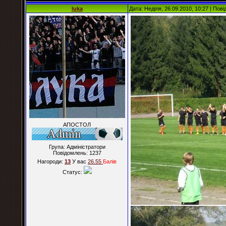
luka
Дата: Неділя, 26.09.2010, 10:27 | По
АПОСТОЛ
Група: Адміністратори
Повідомлень:
1237
Нагороди:
13
У вас
26.55
Балiв
Статус: