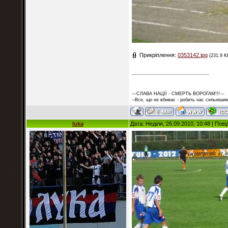
Прикріплення:
0353142.jpg
(231.9 K
---СЛАВА НАЦІЇ - СМЕРТЬ ВОРОГАМ!!!---
--Все, що не вбиває - робить нас сильнішим
luka
Дата: Неділя, 26.09.2010, 10:48 | По