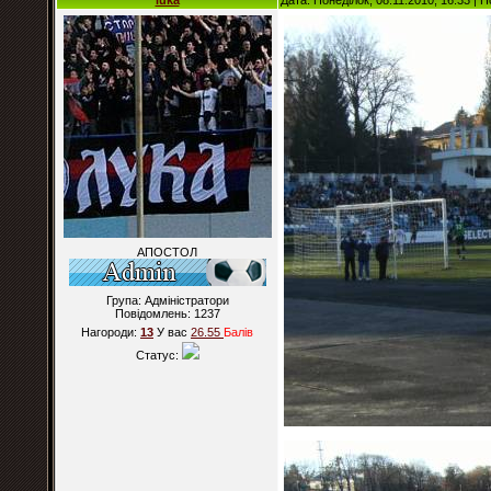
luka
Дата: Понеділок, 08.11.2010, 16:33 |
АПОСТОЛ
Група: Адміністратори
Повідомлень:
1237
Нагороди:
13
У вас
26.55
Балiв
Статус: