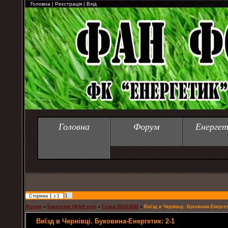
Головна
|
Реєстрація
|
Вхід
Головна
Форум
Енергет
1
Сторінка
1
з
1
Форум
»
Енергетик (ФАН рух)
»
Сезон 2010/2011
»
Виїзд в Чернівці. Буковина-Енергет
Виїзд в Чернівці. Буковина-Енергетик: 2-1