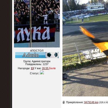
АПОСТОЛ
Група: Адміністратори
Повідомлень:
1237
Нагороди:
13
У вас
26.55
Балiв
Статус:
Прикріплення:
9479148.jpg
(326.4 K