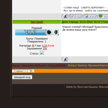
---СЛАВА НАЦІЇ - СМЕРТЬ ВОРОГАМ!!!---
--Все, що не вбиває - робить нас сильнішим
Зиггерий
Дата: Середа, 10.11.2010, 16:12 | По
Класно хлопці!!! Молодці!! Бурштинсь
Рядовий
Де можна вашу розу взяти?
Група: Перевірені
Повідомлень:
1
Нагороди:
0
У вас
0.10
Балiв
Зауваження:
0%
Статус:
Форум
»
Енергетик (ФАН рух)
»
Сезон 2010/2011
»
Виїзд в Чернівці. Буковина-Енергет
1
Сторінка
1
з
1
Made by Ярослав Бацала, Микола 