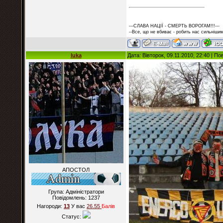
---СЛАВА НАЦІЇ - СМЕРТЬ ВОРОГАМ!!!---
--Все, що не вбиває - робить нас сильнішим
luka
Дата: Вівторок, 09.11.2010, 22:40 | П
АПОСТОЛ
Група: Адміністратори
Повідомлень:
1237
Нагороди:
13
У вас
26.55
Балiв
Статус: