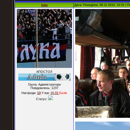
luka
Дата: Понеділок, 08.11.2010, 16:31 |
АПОСТОЛ
Група: Адміністратори
Повідомлень:
1237
Нагороди:
13
У вас
26.55
Балiв
Статус: