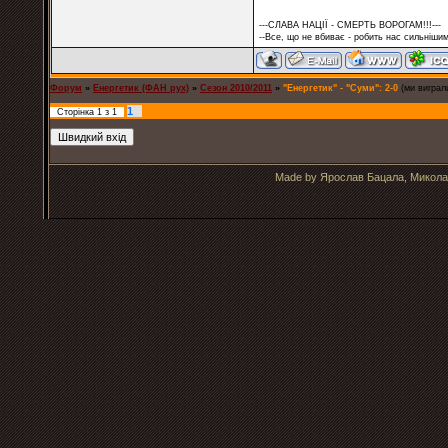
---СЛАВА НАЦІЇ - СМЕРТЬ ВОРОГАМ!!!---
--Все, що не вбиває - робить нас сильнішим
Форум
»
Енергетик (ФАН рух)
»
Сезон 2010/2011
»
"Енергетик" - "Суми": 2-0
(ми виграл
1
Сторінка
1
з
1
Made by Ярослав Бацала, Микола 