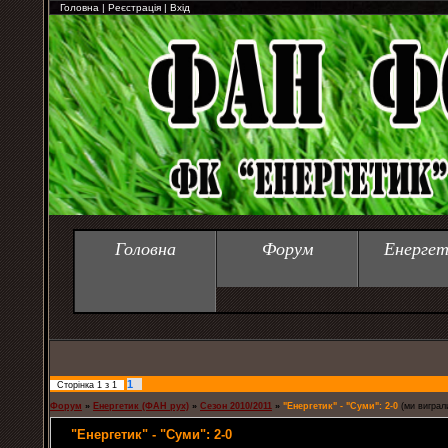
Головна
|
Реєстрація
|
Вхід
Головна
Форум
Енергет
1
Сторінка
1
з
1
Форум
»
Енергетик (ФАН рух)
»
Сезон 2010/2011
»
"Енергетик" - "Суми": 2-0
(ми виграл
"Енергетик" - "Суми": 2-0