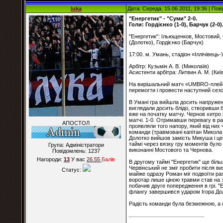
luka
Дата: Середа, 15.06.2011, 19:36 | По
"Енергетик" - "Суми" 2-0.
Голи: Гордієнко (1-0), Барчук (2-0)
"Енергетик": Ільющенков, Мостовий,
(Долотко), Гордієнко (Барчук)
17:00. м. Умань, стадіон «Іллічівець
Арбітр: Кузьмін А. В. (Миколаїв)
Асистенти арбітра: Литвин А. М. (Киї
На вирішальний матч «UMBRO-плей-о
перемогти і провести наступний сезон
В Умані гра вийшла досить напружено
виглядали досить блідо, створивши бі
вже на початку матчу. Чернов хитро 
матчі. 1-0. Отримавши перевагу в ра
АПОСТОЛ
проявляли того напору, який від них 
команди (травмовані капітан Микола 
Долотко вийшов замість Микуша і цен
таймі через вязку гру моментів було 
Група: Адміністратори
виконанні Мостового та Чернова.
Повідомлень:
1237
Нагороди:
13
У вас
26.55
Балiв
В другому таймі "Енергетик" ще біль
Червінський не зміг пробити після в
Статус:
майже одразу Роман міг подвоїти рах
воротар лише ціною травми став на за
побачив друге попередження в грі. "Е
флангу завершився ударом Ігора Доло
Радість команди була безмежною, а с