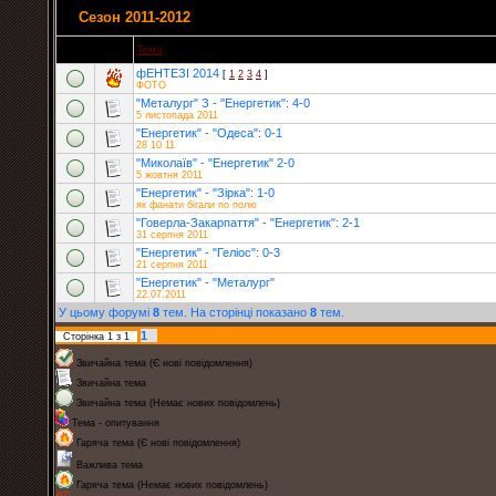
Сезон 2011-2012
Тема
фЕНТЕЗІ 2014
[
1
2
3
4
]
ФОТО
"Металург" З - "Енергетик": 4-0
5 листопада 2011
"Енергетик" - "Одеса": 0-1
28 10 11
"Миколаїв" - "Енергетик" 2-0
5 жовтня 2011
"Енергетик" - "Зірка": 1-0
як фанати бігали по полю
"Говерла-Закарпаття" - "Енергетик": 2-1
31 серпня 2011
"Енергетик" - "Геліос": 0-3
21 серпня 2011
"Енергетик" - "Металург"
22.07.2011
У цьому форумі
8
тем. На сторінці показано
8
тем.
1
Сторінка
1
з
1
Звичайна тема (Є нові повідомлення)
Звичайна тема
Звичайна тема (Немає нових повідомлень)
Тема - опитування
Гаряча тема (Є нові повідомлення)
Важлива тема
Гаряча тема (Немає нових повідомлень)