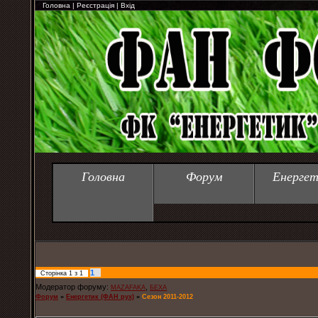
Головна
|
Реєстрація
|
Вхід
Головна
Форум
Енергет
1
Сторінка
1
з
1
Модератор форуму:
,
MAZAFAKA
БЕХА
Форум
»
Енергетик (ФАН рух)
»
Сезон 2011-2012