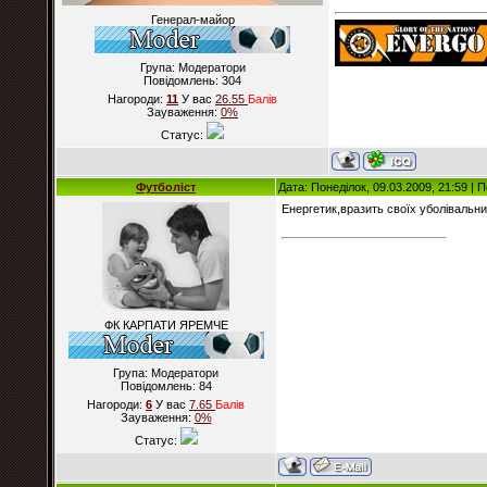
Генерал-майор
Група: Модератори
Повідомлень:
304
Нагороди:
11
У вас
26.55
Балiв
Зауваження:
0%
Статус:
Футболіст
Дата: Понеділок, 09.03.2009, 21:59 |
Енергетик,вразить своїх уболівальни
ФК КАРПАТИ ЯРЕМЧЕ
Група: Модератори
Повідомлень:
84
Нагороди:
6
У вас
7.65
Балiв
Зауваження:
0%
Статус: