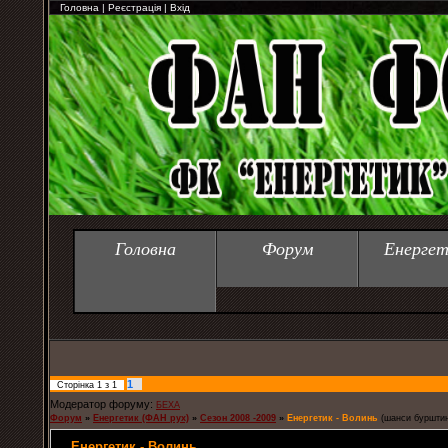
Головна
|
Реєстрація
|
Вхід
Головна
Форум
Енергет
1
Сторінка
1
з
1
Модератор форуму:
БЕХА
Форум
»
Енергетик (ФАН рух)
»
Cезон 2008 -2009
»
Енергетик - Волинь
(шанси бурштин
Енергетик - Волинь