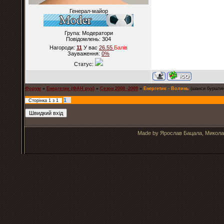
Генерал-майор
Група: Модератори
Повідомлень:
304
Нагороди:
11
У вас
26.55
Балiв
Зауваження:
0%
Статус:
Форум
»
Енергетик (ФАН рух)
»
Cезон 2008 -2009
»
Енергетик - Волинь
(шанси бурштин
1
Сторінка
1
з
1
Made by Ярослав Бацала, Микола 