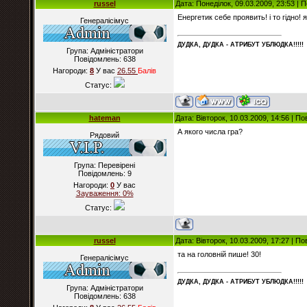
russel
Дата: Понеділок, 09.03.2009, 23:53 |
Енергетик себе проявить! і то гідно! 
Генералісімус
ДУДКА, ДУДКА - АТРИБУT УБЛЮДКА!!!!!
Група: Адміністратори
Повідомлень:
638
Нагороди:
8
У вас
26.55
Балiв
Статус:
hateman
Дата: Вівторок, 10.03.2009, 14:56 | П
А якого числа гра?
Рядовий
Група: Перевірені
Повідомлень:
9
Нагороди:
0
У вас
Зауваження:
0%
Статус:
russel
Дата: Вівторок, 10.03.2009, 17:27 | П
та на головній пише! 30!
Генералісімус
ДУДКА, ДУДКА - АТРИБУT УБЛЮДКА!!!!!
Група: Адміністратори
Повідомлень:
638