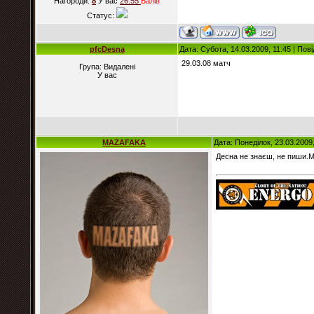
Нагороди:
8
У вас
26.55
Балiв
Статус:
pfcDesna
Дата: Субота, 14.03.2009, 11:45 | По
29.03.08 матч
Група: Видалені
У вас
MAZAFAKA
Дата: Понеділок, 23.03.2009
Десна не знаєш, не пиши.М