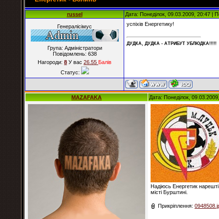
russel
Дата: Понеділок, 09.03.2009, 20:47 |
успіхів Енергетику!
Генералісімус
ДУДКА, ДУДКА - АТРИБУT УБЛЮДКА!!!!!
Група: Адміністратори
Повідомлень:
638
Нагороди:
8
У вас
26.55
Балiв
Статус:
MAZAFAKA
Дата: Понеділок, 09.03.2009
Надіюсь Енергетик нарешті 
місті Бурштині.
Прикріплення:
0948508.j